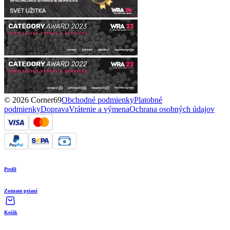
© 2026 Corner69
Obchodné podmienky
Platobné
podmienky
Doprava
Vrátenie a výmena
Ochrana osobných údajov
Profil
Zoznam prianí
Košík