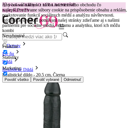
Aby bol váš zážitok z nášho internetového obchodu čo
😽
Svakom Klitty: O 15 € LACNEJŠIE
najlepší.
Používame súbory cookie na prispôsobenie obsahu a reklám,
Kód: KLITTY →
poskytovanie funkcií sociálnych médií a analýzu návštevnosti.
Informácie o vašom používaní našej stránky zdieľame aj s našimi
partnermi pre sociálne médiá, reklamu a analytiku, ktorí ich môžu
kombi
Nevyhnutné
Domov
Funkčné
Pre ňu
Štatistiky
Dildá
Marketing
Realistické Dildá
Realistické dildo - 20.5 cm, Čierna
Povoliť všetko
Povoliť vybrané
Odmietnuť