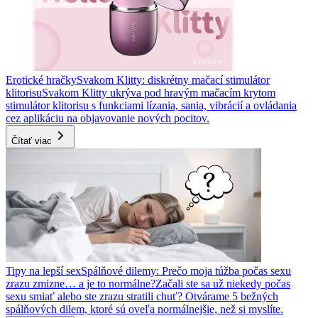
Erotické hračky
Svakom Klitty: diskrétny mačací stimulátor
klitorisu
Svakom Klitty ukrýva pod hravým mačacím krytom
stimulátor klitorisu s funkciami lízania, sania, vibrácií a ovládania
cez aplikáciu na objavovanie nových pocitov.
Čítať viac
Tipy na lepší sex
Spálňové dilemy: Prečo moja túžba počas sexu
zrazu zmizne… a je to normálne?
Začali ste sa už niekedy počas
sexu smiať alebo ste zrazu stratili chuť? Otvárame 5 bežných
spálňových dilem, ktoré sú oveľa normálnejšie, než si myslíte.