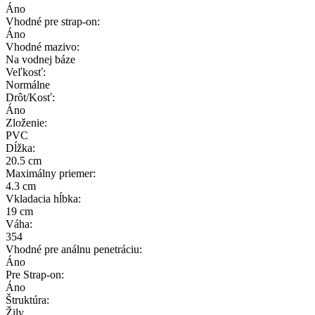
Áno
Vhodné pre strap-on:
Áno
Vhodné mazivo:
Na vodnej báze
Veľkosť:
Normálne
Drôt/Kosť:
Áno
Zloženie:
PVC
Dĺžka:
20.5 cm
Maximálny priemer:
4.3 cm
Vkladacia hĺbka:
19 cm
Váha:
354
Vhodné pre análnu penetráciu:
Áno
Pre Strap-on:
Áno
Štruktúra:
Žily