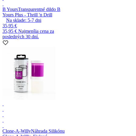
B Yours
Transparentné dildo B
Yours Plus - Thrill 'n Drill
Na sklade:
5-7
dni
35,95 €
35,95 €
Najmenšia cena za
posledných 30 dní.
Clone-A-Willy
Náhrada Silikónu