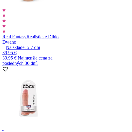
Real Fantasy
Realistické Dildo
Dwane
Na sklade:
5-7
dni
39,95 €
39,95 €
Najmenšia cena za
posledných 30 dní.