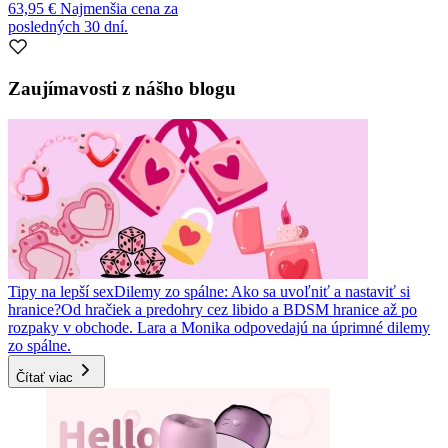
63,95 €
Najmenšia cena za
posledných 30 dní.
Zaujímavosti z nášho blogu
Tipy na lepší sex
Dilemy zo spálne: Ako sa uvoľniť a nastaviť si
hranice?
Od hračiek a predohry cez libido a BDSM hranice až po
rozpaky v obchode. Lara a Monika odpovedajú na úprimné dilemy
zo spálne.
Čítať viac