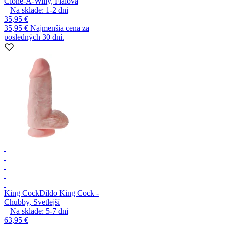
Clone-A-Willy, Fialová
Na sklade:
1-2
dni
35,95 €
35,95 €
Najmenšia cena za
posledných 30 dní.
King Cock
Dildo King Cock -
Chubby, Svetlejší
Na sklade:
5-7
dni
63,95 €