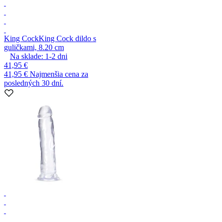
King Cock
King Cock dildo s
guličkami, 8.20 cm
Na sklade:
1-2
dni
41,95 €
41,95 €
Najmenšia cena za
posledných 30 dní.