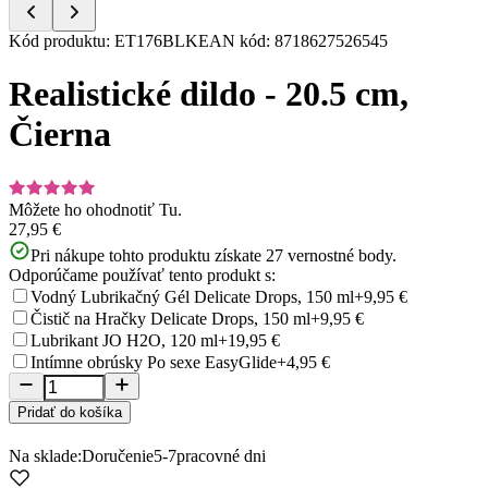
Item
Kód produktu
:
ET176BLK
EAN kód
:
8718627526545
1
of
Realistické dildo - 20.5 cm,
5
Čierna
Môžete ho ohodnotiť
Tu.
27,95 €
Pri nákupe tohto produktu získate
27
vernostné body.
Odporúčame používať tento produkt s:
Vodný Lubrikačný Gél Delicate Drops, 150 ml
+9,95 €
Čistič na Hračky Delicate Drops, 150 ml
+9,95 €
Lubrikant JO H2O, 120 ml
+19,95 €
Intímne obrúsky Po sexe EasyGlide
+4,95 €
Pridať do košíka
Na sklade:
Doručenie
5-7
pracovné dni