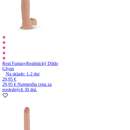
Real Fantasy
Realistický Dildo
Glynn
Na sklade:
1-2
dni
29,95 €
29,95 €
Najmenšia cena za
posledných 30 dní.