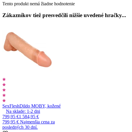
Tento produkt nemá žiadne hodnotenie
Zákazníkov tiež presvedčili nižšie uvedené hračky...
SexFlesh
Dildo MOBY, kožené
Na sklade:
1-2
dni
799,95 €
1 584,95 €
799,95 €
Najmenšia cena za
posledných 30 dní.