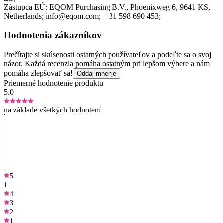
Zástupca EÚ:
EQOM Purchasing B.V.
, Phoenixweg 6
, 9641 KS
,
Netherlands;
info@eqom.com;
+ 31 598 690 453;
Hodnotenia zákazníkov
Prečítajte si skúsenosti ostatných používateľov a podeľte sa o svoj
názor. Každá recenzia pomáha ostatným pri lepšom výbere a nám
pomáha zlepšovať sa!
Oddaj mnenje
Priemerné hodnotenie produktu
5.0
na základe všetkých hodnotení
5
1
4
3
2
1