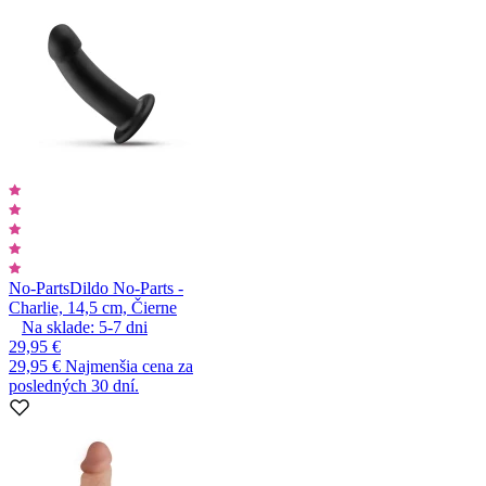
No-Parts
Dildo No-Parts -
Charlie, 14,5 cm, Čierne
Na sklade:
5-7
dni
29,95 €
29,95 €
Najmenšia cena za
posledných 30 dní.