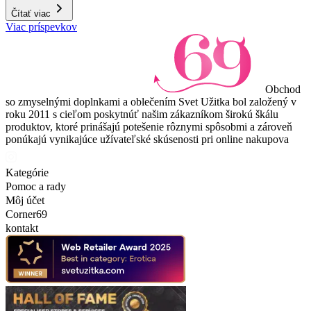
Čítať viac
Viac príspevkov
Obchod
so zmyselnými doplnkami a oblečením Svet Užitka bol založený v
roku 2011 s cieľom poskytnúť našim zákazníkom širokú škálu
produktov, ktoré prinášajú potešenie rôznymi spôsobmi a zároveň
ponúkajú vynikajúce užívateľské skúsenosti pri online nakupova
Kategórie
Pomoc a rady
Môj účet
Corner69
kontakt