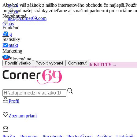
Aby bol váš zážitok z nášho internetového obchodu čo najlepší.
Použí
16,7k
používaní našej stránky zdieľame aj s našimi partnermi pre sociálne 
25,2k
Nevyhnutné
info@corner69.com
O nás
Funkčné
Blog
Štatistiky
Kontakt
Marketing
Slovenčina
Povoliť všetko
Povoliť vybrané
Odmietnuť
😽
Svakom Klitty: O 15 € LACNEJŠIE
Kód: KLITTY →
Profil
Zoznam prianí
Pre ňu
Pre neho
Pre oboch
Pre lepší sex
Análny
Liekáreň