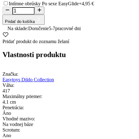
Intímne obrúsky Po sexe EasyGlide
+4,95 €
Pridať do košíka
Na sklade:
Doručenie
5-7
pracovné dni
Pridať produkt do zoznamu želaní
Vlastnosti produktu
Značka:
Easytoys Dildo Collection
Váha:
417
Maximálny priemer:
4.1 cm
Penetrácia:
Áno
Vhodné mazivo:
Na vodnej báze
Scrotum:
Ano