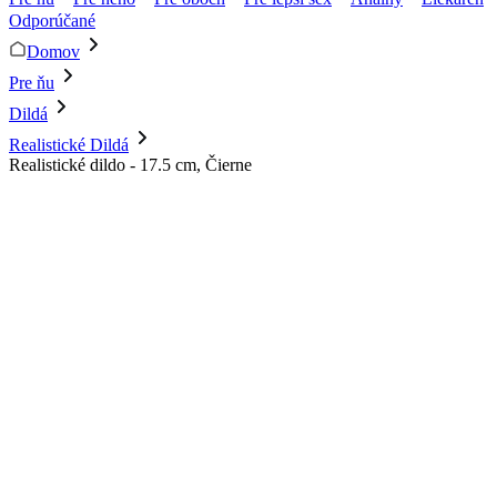
Odporúčané
Domov
Pre ňu
Dildá
Realistické Dildá
Realistické dildo - 17.5 cm, Čierne