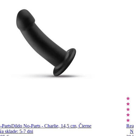
-Parts
Dildo No-Parts - Charlie, 14,5 cm, Čierne
Real
Na sklade:
5-7
dni
Na