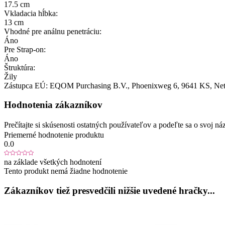
17.5 cm
Vkladacia hĺbka:
13 cm
Vhodné pre análnu penetráciu:
Áno
Pre Strap-on:
Áno
Štruktúra:
Žily
Zástupca EÚ:
EQOM Purchasing B.V.
, Phoenixweg 6
, 9641 KS
, Ne
Hodnotenia zákazníkov
Prečítajte si skúsenosti ostatných používateľov a podeľte sa o svoj
Priemerné hodnotenie produktu
0.0
na základe všetkých hodnotení
Tento produkt nemá žiadne hodnotenie
Zákazníkov tiež presvedčili nižšie uvedené hračky...