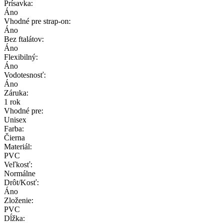
Prísavka:
Áno
Vhodné pre strap-on:
Áno
Bez ftalátov:
Áno
Flexibilný:
Áno
Vodotesnosť:
Áno
Záruka:
1 rok
Vhodné pre:
Unisex
Farba:
Čierna
Materiál:
PVC
Veľkosť:
Normálne
Drôt/Kosť:
Áno
Zloženie:
PVC
Dĺžka: