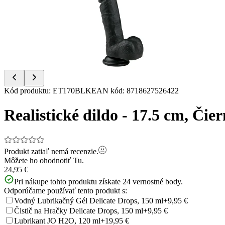
of
5
Item
Kód produktu
:
ET170BLK
EAN kód
:
8718627526422
1
of
Realistické dildo - 17.5 cm, Čie
5
Produkt zatiaľ nemá recenzie.
Môžete ho ohodnotiť
Tu.
24,95 €
Pri nákupe tohto produktu získate
24
vernostné body.
Odporúčame používať tento produkt s:
Vodný Lubrikačný Gél Delicate Drops, 150 ml
+9,95 €
Čistič na Hračky Delicate Drops, 150 ml
+9,95 €
Lubrikant JO H2O, 120 ml
+19,95 €