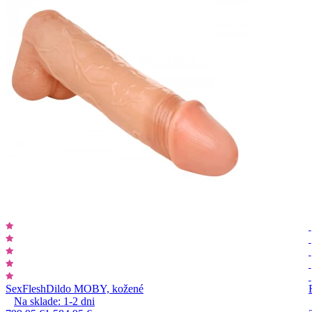
SexFlesh
Dildo MOBY, kožené
Na sklade:
1-2
dni