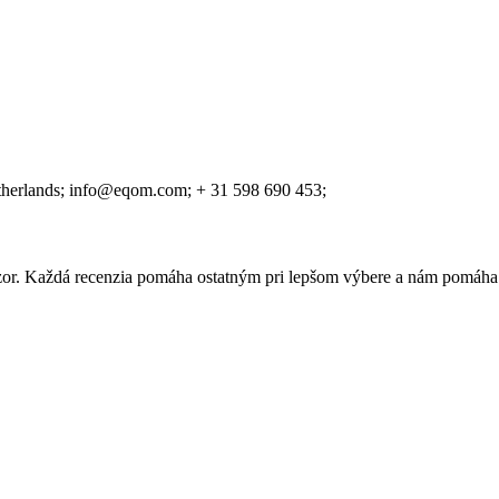
therlands;
info@eqom.com;
+ 31 598 690 453;
 názor. Každá recenzia pomáha ostatným pri lepšom výbere a nám pomáha