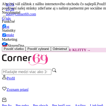
Aby bol váš zážitok z nášho internetového obchodu čo najlepší.
Použí
16,7k
používaní našej stránky zdieľame aj s našimi partnermi pre sociálne 
25,2k
Nevyhnutné
info@corner69.com
O nás
Funkčné
Blog
Štatistiky
Kontakt
Marketing
Slovenčina
Povoliť všetko
Povoliť vybrané
Odmietnuť
😽
Svakom Klitty: O 15 € LACNEJŠIE
Kód: KLITTY →
Profil
Zoznam prianí
Pre ňu
Pre neho
Pre oboch
Pre lepší sex
Análny
Liekáreň