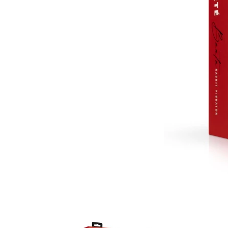
Item
1