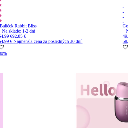
Balíček Rabbit Bliss
Go
Na sklade:
1-2
dni
64,99 €
92,85 €
49
64,99 €
Najmenšia cena za posledných 30 dní.
58
30%