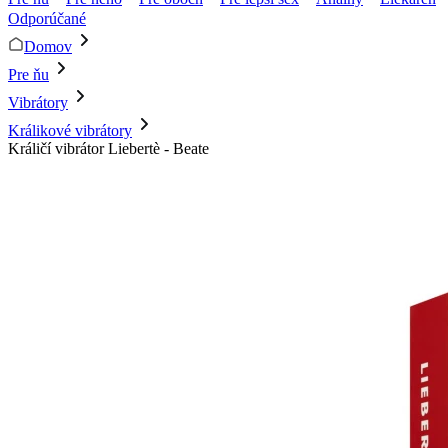
Odporúčané
Domov
Pre ňu
Vibrátory
Králikové vibrátory
Králičí vibrátor Liebertè - Beate