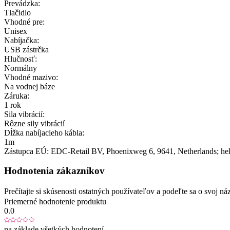
Prevádzka:
Tlačidlo
Vhodné pre:
Unisex
Nabíjačka:
USB zástrčka
Hlučnosť:
Normálny
Vhodné mazivo:
Na vodnej báze
Záruka:
1 rok
Sila vibrácií:
Rôzne sily vibrácií
Dĺžka nabíjacieho kábla:
1m
Zástupca EÚ:
EDC-Retail BV
, Phoenixweg 6
, 9641
, Netherlands;
he
Hodnotenia zákazníkov
Prečítajte si skúsenosti ostatných používateľov a podeľte sa o svoj
Priemerné hodnotenie produktu
0.0
na základe všetkých hodnotení