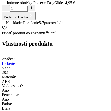
Intímne obrúsky Po sexe EasyGlide
+4,95 €
Pridať do košíka
Na sklade:
Doručenie
5-7
pracovné dni
Pridať produkt do zoznamu želaní
Vlastnosti produktu
Značka:
Lieberte
Váha:
282
Materiál:
ABS
Vodotesnosť:
Áno
Penetrácia:
Áno
Farba:
Biela