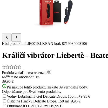
of
7
Item
Kód produktu
:
LIE001BLK
EAN kód
:
8719934008106
1
of
Králičí vibrátor Liebertè - Beat
7
Produkt zatiaľ nemá recenzie.
Môžete ho ohodnotiť
Tu.
39,95 €
Pri nákupe tohto produktu získate
39
vernostné body.
Odporúčame používať tento produkt s:
Vodný Lubrikačný Gél Delicate Drops, 150 ml
+9,95 €
Čistič na Hračky Delicate Drops, 150 ml
+9,95 €
Lubrikant JO H2O, 120 ml
+19,95 €