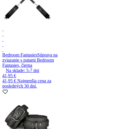
Bedroom Fantasies
Súprava na
zviazanie s putami Bedroom
Fantasies, čierna
Na sklade:
5-7
dni
41,95 €
41,95 €
Najmenšia cena za
posledných 30 dní.