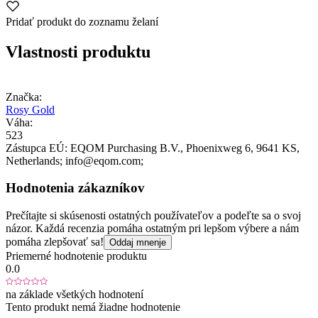
Pridať produkt do zoznamu želaní
Vlastnosti produktu
Značka:
Rosy Gold
Váha:
523
Zástupca EÚ:
EQOM Purchasing B.V.
, Phoenixweg 6
, 9641 KS
,
Netherlands;
info@eqom.com;
Hodnotenia zákazníkov
Prečítajte si skúsenosti ostatných používateľov a podeľte sa o svoj
názor. Každá recenzia pomáha ostatným pri lepšom výbere a nám
pomáha zlepšovať sa!
Oddaj mnenje
Priemerné hodnotenie produktu
0.0
na základe všetkých hodnotení
Tento produkt nemá žiadne hodnotenie