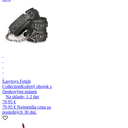
Easytoys Fetish
Collection
Kožený obojok s
členkovými putami
Na sklade:
1-2
dni
79,95 €
79,95 €
Najmenšia cena za
posledných 30 dní.