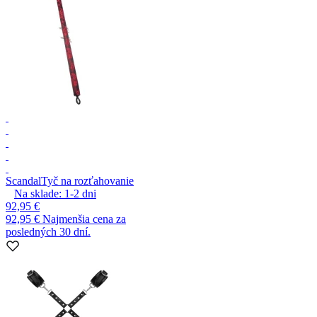
Scandal
Tyč na rozťahovanie
Na sklade:
1-2
dni
92,95 €
92,95 €
Najmenšia cena za
posledných 30 dní.