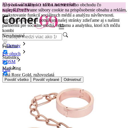
Aby bol váš zážitok z nášho internetového obchodu čo
😽
Svakom Klitty: O 15 € LACNEJŠIE
najlepší.
Používame súbory cookie na prispôsobenie obsahu a reklám,
Kód: KLITTY →
poskytovanie funkcií sociálnych médií a analýzu návštevnosti.
Informácie o vašom používaní našej stránky zdieľame aj s našimi
partnermi pre sociálne médiá, reklamu a analytiku, ktorí ich môžu
kombi
Nevyhnutné
Domov
Funkčné
Pre oboch
Štatistiky
BDSM
Marketing
Putá
Putá Rosy Gold, ružovozlatá
Povoliť všetko
Povoliť vybrané
Odmietnuť