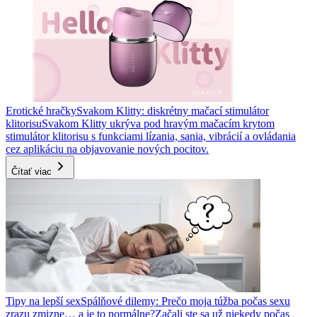
Erotické hračky
Svakom Klitty: diskrétny mačací stimulátor
klitorisu
Svakom Klitty ukrýva pod hravým mačacím krytom
stimulátor klitorisu s funkciami lízania, sania, vibrácií a ovládania
cez aplikáciu na objavovanie nových pocitov.
Čítať viac
Tipy na lepší sex
Spálňové dilemy: Prečo moja túžba počas sexu
zrazu zmizne… a je to normálne?
Začali ste sa už niekedy počas