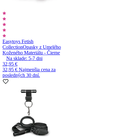
Easytoys Fetish
Collection
Opasky z Umelého
Koženého Materiálu - Čierne
Na sklade:
5-7
dni
32,95 €
32,95 €
Najmenšia cena za
posledných 30 dní.