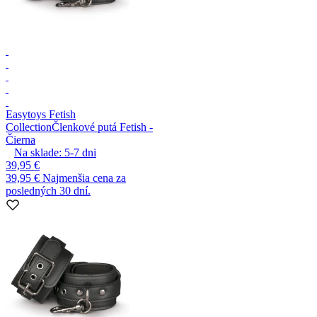
Easytoys Fetish
Collection
Členkové putá Fetish -
Čierna
Na sklade:
5-7
dni
39,95 €
39,95 €
Najmenšia cena za
posledných 30 dní.