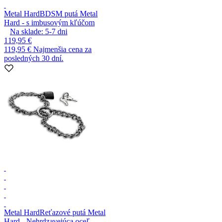
Metal Hard
BDSM putá Metal
Hard - s imbusovým kľúčom
Na sklade:
5-7
dni
119,95 €
119,95 €
Najmenšia cena za
posledných 30 dní.
Metal Hard
Reťazové putá Metal
Hard - Nehrdzavejúca oceľ