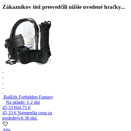
Zákazníkov tiež presvedčili nižšie uvedené hračky...
Balíček Forbidden Fantasy
Na sklade:
1-2
dni
45,33 €
64,75 €
45,33 €
Najmenšia cena za
posledných 30 dní.
30%