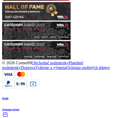
© 2026 Corner69
Obchodné podmienky
Platobné
podmienky
Doprava
Vrátenie a výmena
Ochrana osobných údajov
Profil
Zoznam prianí