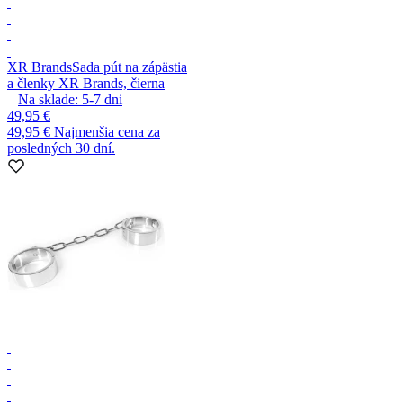
XR Brands
Sada pút na zápästia
a členky XR Brands, čierna
Na sklade:
5-7
dni
49,95 €
49,95 €
Najmenšia cena za
posledných 30 dní.