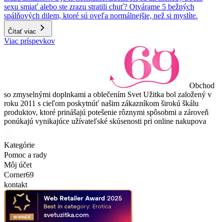
sexu smiať alebo ste zrazu stratili chuť? Otvárame 5 bežných
spálňových dilem, ktoré sú oveľa normálnejšie, než si myslíte.
Čítať viac
Viac príspevkov
Obchod
so zmyselnými doplnkami a oblečením Svet Užitka bol založený v
roku 2011 s cieľom poskytnúť našim zákazníkom širokú škálu
produktov, ktoré prinášajú potešenie rôznymi spôsobmi a zároveň
ponúkajú vynikajúce užívateľské skúsenosti pri online nakupova
Kategórie
Pomoc a rady
Môj účet
Corner69
kontakt