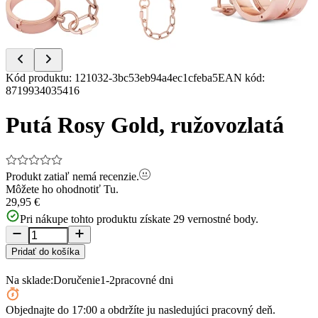
Item
Kód produktu
:
121032-3bc53eb94a4ec1cfeba5
EAN kód
:
1
8719934035416
of
9
Putá Rosy Gold, ružovozlatá
Produkt zatiaľ nemá recenzie.
Môžete ho ohodnotiť
Tu.
29,95 €
Pri nákupe tohto produktu získate
29
vernostné body.
Pridať do košíka
Na sklade:
Doručenie
1-2
pracovné dni
Objednajte
do 17:00
a obdržíte ju nasledujúci pracovný deň.