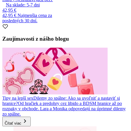
Na sklade:
5-7
dni
42,95 €
42,95 €
Najmenšia cena za
posledných 30 dní.
Zaujímavosti z nášho blogu
Tipy na lepší sex
Dilemy zo spálne: Ako sa uvoľniť a nastaviť si
hranice?
Od hračiek a predohry cez libido a BDSM hranice až po
rozpaky v obchode. Lara a Monika odpovedajú na úprimné dilemy
zo spálne.
Čítať viac