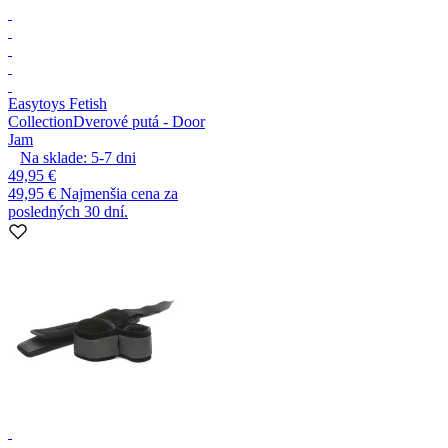
Easytoys Fetish
Collection
Dverové putá - Door
Jam
Na sklade:
5-7
dni
49,95 €
49,95 €
Najmenšia cena za
posledných 30 dní.