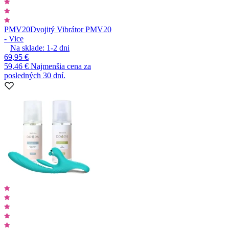
PMV20
Dvojitý Vibrátor PMV20
- Vice
Na sklade:
1-2
dni
69,95 €
59,46 €
Najmenšia cena za
posledných 30 dní.