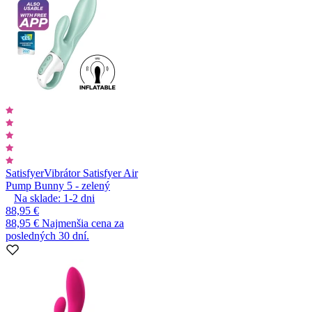
Satisfyer
Vibrátor Satisfyer Air
Pump Bunny 5 - zelený
Na sklade:
1-2
dni
88,95 €
88,95 €
Najmenšia cena za
posledných 30 dní.