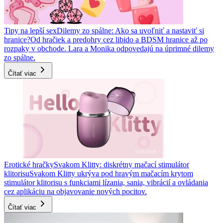
Tipy na lepší sex
Dilemy zo spálne: Ako sa uvoľniť a nastaviť si
hranice?
Od hračiek a predohry cez libido a BDSM hranice až po
rozpaky v obchode. Lara a Monika odpovedajú na úprimné dilemy
zo spálne.
Čítať viac
Erotické hračky
Svakom Klitty: diskrétny mačací stimulátor
klitorisu
Svakom Klitty ukrýva pod hravým mačacím krytom
stimulátor klitorisu s funkciami lízania, sania, vibrácií a ovládania
cez aplikáciu na objavovanie nových pocitov.
Čítať viac