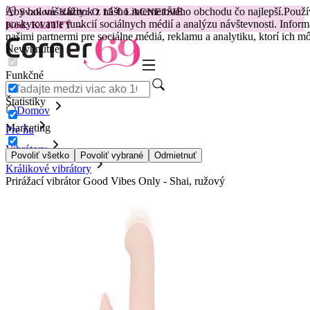
Aby bol váš zážitok z nášho internetového obchodu čo najlepší.
Použí
😽
Svakom Klitty: O 15 € LACNEJŠIE
poskytovanie funkcií sociálnych médií a analýzu návštevnosti. Inform
Kód: KLITTY →
našimi partnermi pre sociálne médiá, reklamu a analytiku, ktorí ich 
Nevyhnutné
Funkčné
Štatistiky
Domov
Marketing
Pre ňu
Vibrátory
Povoliť všetko
Povoliť vybrané
Odmietnuť
Králikové vibrátory
Prirážací vibrátor Good Vibes Only - Shai, ružový