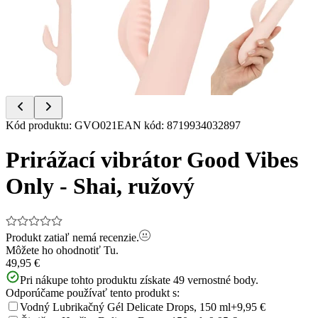
Item
Kód produktu
:
GVO021
EAN kód
:
8719934032897
1
of
Prirážací vibrátor Good Vibes
15
Only - Shai, ružový
Produkt zatiaľ nemá recenzie.
Môžete ho ohodnotiť
Tu.
49,95 €
Pri nákupe tohto produktu získate
49
vernostné body.
Odporúčame používať tento produkt s:
Vodný Lubrikačný Gél Delicate Drops, 150 ml
+9,95 €