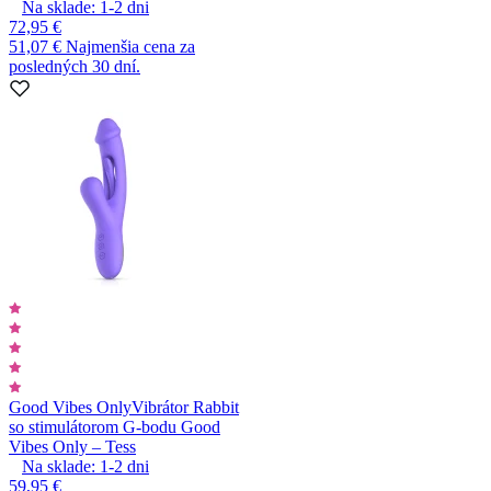
Na sklade:
1-2
dni
72,95 €
51,07 €
Najmenšia cena za
posledných 30 dní.
Good Vibes Only
Vibrátor Rabbit
so stimulátorom G-bodu Good
Vibes Only – Tess
Na sklade:
1-2
dni
59,95 €