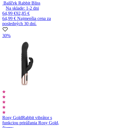
Balíček Rabbit Bliss
Na sklade:
1-2
dni
64,99 €
92,85 €
64,99 €
Najmenšia cena za
posledných 30 dní.
30%
Rosy Gold
Rabbit vibrátor s
funkciou prirážania Rosy Gold,
čierny