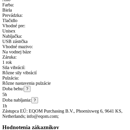
Farba:
Biela
Prevádzka:
Tlačidlo
Vhodné pre:
Unisex
Nabíjačka:
USB zástrčka
Vhodné mazivo:
Na vodnej báze
Záruka:
1 rok
Sila vibrácií:
Rôzne sily vibrácií
Pulzácia:
Rôzne nastavenia pulzácie
Doba behu:
?
5h
Doba nabíjania:
?
1h
Zástupca EÚ:
EQOM Purchasing B.V.
, Phoenixweg 6
, 9641 KS
,
Netherlands;
info@eqom.com;
Hodnotenia zákazníkov