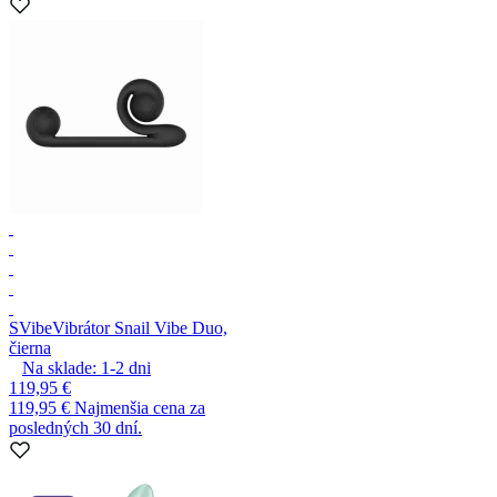
SVibe
Vibrátor Snail Vibe Duo,
čierna
Na sklade:
1-2
dni
119,95 €
119,95 €
Najmenšia cena za
posledných 30 dní.