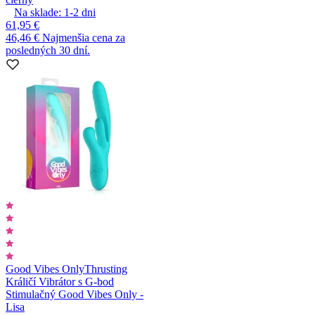
Na sklade:
1-2
dni
61,95 €
46,46 €
Najmenšia cena za
posledných 30 dní.
Good Vibes Only
Thrusting
Králičí Vibrátor s G-bod
Stimulačný Good Vibes Only -
Lisa