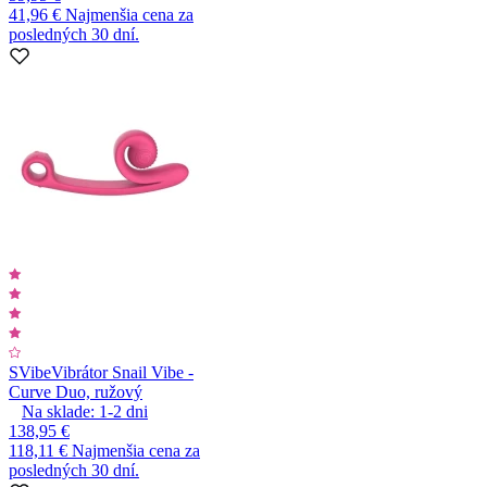
41,96 €
Najmenšia cena za
posledných 30 dní.
SVibe
Vibrátor Snail Vibe -
Curve Duo, ružový
Na sklade:
1-2
dni
138,95 €
118,11 €
Najmenšia cena za
posledných 30 dní.