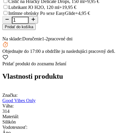
Čistič na Hračky Delicate Drops, 150 ml
+9,95 €
Lubrikant JO H2O, 120 ml
+19,95 €
Intímne obrúsky Po sexe EasyGlide
+4,95 €
Pridať do košíka
Na sklade:
Doručenie
1-2
pracovné dni
Objednajte
do 17:00
a obdržíte ju nasledujúci pracovný deň.
Pridať produkt do zoznamu želaní
Vlastnosti produktu
Značka:
Good Vibes Only
Váha:
314
Materiál:
Silikón
Vodotesnosť:
Áno