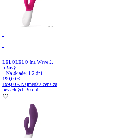
LELO
LELO Ina Wave 2,
ružový
Na sklade:
1-2
dni
199,00 €
199,00 €
Najmenšia cena za
posledných 30 dní.