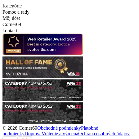
Kategórie
Pomoc a rady
Môj účet
Corner69
kontakt
© 2026 Corner69
Obchodné podmienky
Platobné
podmienky
Doprava
Vrátenie a výmena
Ochrana osobných údajov