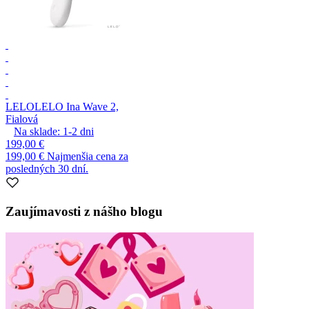
LELO
LELO Ina Wave 2,
Fialová
Na sklade:
1-2
dni
199,00 €
199,00 €
Najmenšia cena za
posledných 30 dní.
Zaujímavosti z nášho blogu