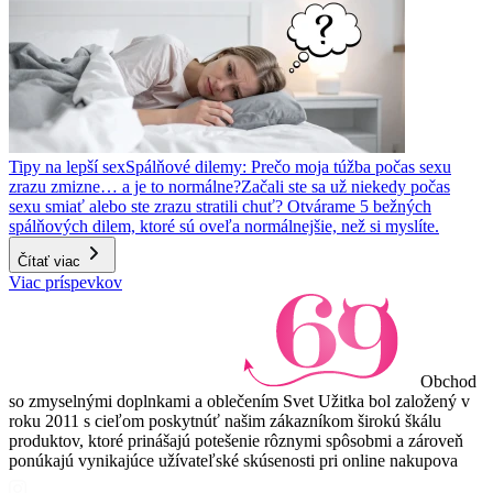
Tipy na lepší sex
Spálňové dilemy: Prečo moja túžba počas sexu
zrazu zmizne… a je to normálne?
Začali ste sa už niekedy počas
sexu smiať alebo ste zrazu stratili chuť? Otvárame 5 bežných
spálňových dilem, ktoré sú oveľa normálnejšie, než si myslíte.
Čítať viac
Viac príspevkov
Obchod
so zmyselnými doplnkami a oblečením Svet Užitka bol založený v
roku 2011 s cieľom poskytnúť našim zákazníkom širokú škálu
produktov, ktoré prinášajú potešenie rôznymi spôsobmi a zároveň
ponúkajú vynikajúce užívateľské skúsenosti pri online nakupova