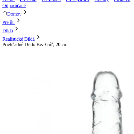
Odporúčané
Domov
Pre ňu
Dildá
Realistické Dildá
Priehľadné Dildo Bez Gúľ, 20 cm