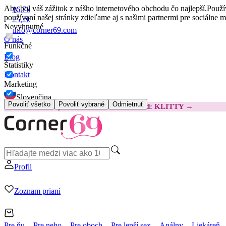
Aby bol váš zážitok z nášho internetového obchodu čo najlepší.
Použí
16,7k
používaní našej stránky zdieľame aj s našimi partnermi pre sociálne 
25,2k
Nevyhnutné
info@corner69.com
O nás
Funkčné
Blog
Štatistiky
Kontakt
Marketing
Slovenčina
Povoliť všetko
Povoliť vybrané
Odmietnuť
😽
Svakom Klitty: O 15 € LACNEJŠIE
Kód: KLITTY →
Profil
Zoznam prianí
Pre ňu
Pre neho
Pre oboch
Pre lepší sex
Análny
Liekáreň