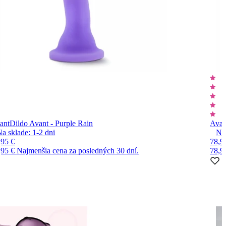
ant
Dildo Avant - Purple Rain
Avan
Na sklade:
1-2
dni
Na
,95 €
78,9
,95 €
Najmenšia cena za posledných 30 dní.
78,9