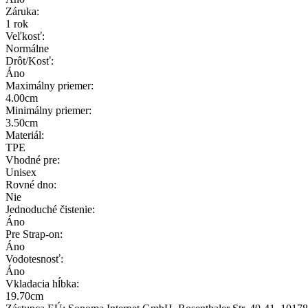
Záruka:
1 rok
Veľkosť:
Normálne
Drôt/Kosť:
Áno
Maximálny priemer:
4.00cm
Minimálny priemer:
3.50cm
Materiál:
TPE
Vhodné pre:
Unisex
Rovné dno:
Nie
Jednoduché čistenie:
Áno
Pre Strap-on:
Áno
Vodotesnosť:
Áno
Vkladacia hĺbka:
19.70cm