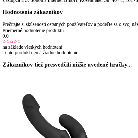
Zástupca EÚ:
Sonoma Internet GmbH
, Rosenthaler Str. 40-41
, 10178
Hodnotenia zákazníkov
Prečítajte si skúsenosti ostatných používateľov a podeľte sa o svoj
Priemerné hodnotenie produktu
0.0
na základe všetkých hodnotení
Tento produkt nemá žiadne hodnotenie
Zákazníkov tiež presvedčili nižšie uvedené hračky...