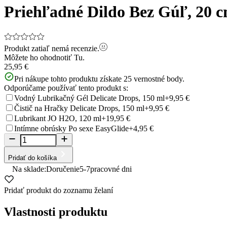
Priehľadné Dildo Bez Gúľ, 20 
Produkt zatiaľ nemá recenzie.
Môžete ho ohodnotiť
Tu.
25,95 €
Pri nákupe tohto produktu získate
25
vernostné body.
Odporúčame používať tento produkt s:
Vodný Lubrikačný Gél Delicate Drops, 150 ml
+9,95 €
Čistič na Hračky Delicate Drops, 150 ml
+9,95 €
Lubrikant JO H2O, 120 ml
+19,95 €
Intímne obrúsky Po sexe EasyGlide
+4,95 €
Pridať do košíka
Na sklade:
Doručenie
5-7
pracovné dni
Pridať produkt do zoznamu želaní
Vlastnosti produktu