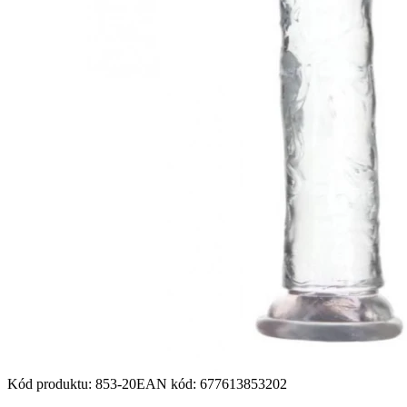
Kód produktu
:
853-20
EAN kód
:
677613853202