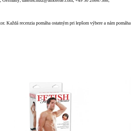
, Germany;
datenschutz@amorelie.com;
+49 30 20847388;
 názor. Každá recenzia pomáha ostatným pri lepšom výbere a nám pomáha