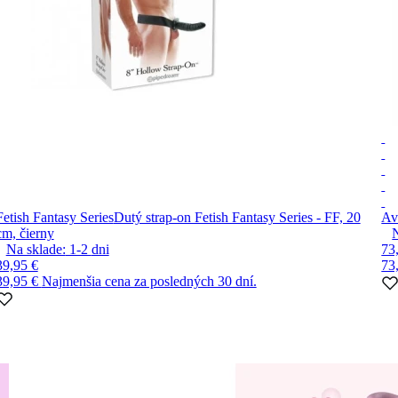
Fetish Fantasy Series
Dutý strap-on Fetish Fantasy Series - FF, 20
Av
cm, čierny
Na sklade:
1-2
dni
73
39,95 €
73
39,95 €
Najmenšia cena za posledných 30 dní.