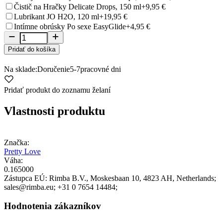
Čistič na Hračky Delicate Drops, 150 ml
+9,95 €
Lubrikant JO H2O, 120 ml
+19,95 €
Intímne obrúsky Po sexe EasyGlide
+4,95 €
Pridať do košíka
Na sklade:
Doručenie
5-7
pracovné dni
Pridať produkt do zoznamu želaní
Vlastnosti produktu
Značka:
Pretty Love
Váha:
0.165000
Zástupca EÚ:
Rimba B.V.
, Moskesbaan 10
, 4823 AH
, Netherlands;
sales@rimba.eu;
+31 0 7654 14484;
Hodnotenia zákazníkov