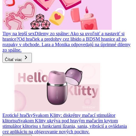
Tipy na lepší sex
Dilemy zo spálne: Ako sa uvoľniť a nastaviť si
hranice?
Od hračiek a predohry cez libido a BDSM hranice až po
rozpaky v obchode. Lara a Monika odpovedajú na úprimné dilemy
zo spálne.
Čítať viac
Erotické hračky
Svakom Klitty: diskrétny mačací stimulátor
klitorisu
Svakom Klitty ukrýva pod hravým mačacím krytom
stimulátor klitorisu s funkciami lízania, sania, vibrácií a ovládania
cez aplikáciu na objavovanie nových pocitov.