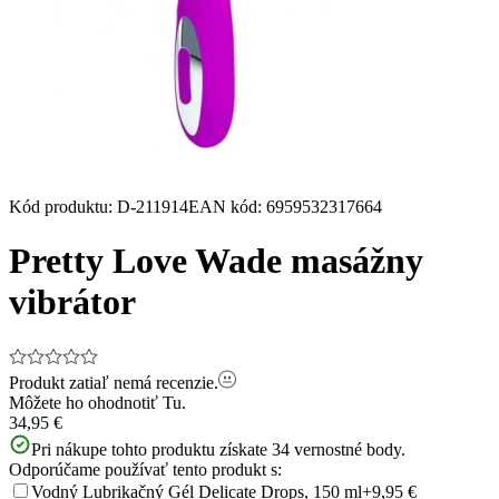
Kód produktu
:
D-211914
EAN kód
:
6959532317664
Pretty Love Wade masážny
vibrátor
Produkt zatiaľ nemá recenzie.
Môžete ho ohodnotiť
Tu.
34,95 €
Pri nákupe tohto produktu získate
34
vernostné body.
Odporúčame používať tento produkt s:
Vodný Lubrikačný Gél Delicate Drops, 150 ml
+9,95 €