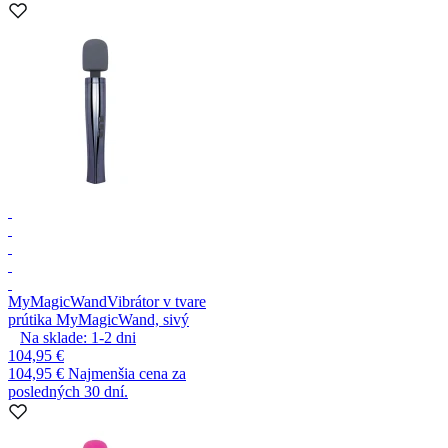
MyMagicWand
Vibrátor v tvare
prútika MyMagicWand, sivý
Na sklade:
1-2
dni
104,95 €
104,95 €
Najmenšia cena za
posledných 30 dní.