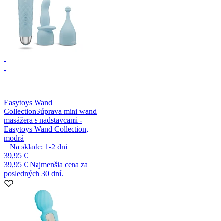
Easytoys Wand
Collection
Súprava mini wand
masážera s nadstavcami -
Easytoys Wand Collection,
modrá
Na sklade:
1-2
dni
39,95 €
39,95 €
Najmenšia cena za
posledných 30 dní.