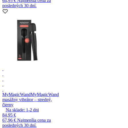
64,95 €
Najmenšia cena za
posledných 30 dní.
MyMagicWand
MyMagicWand
masážny vibrátor – stredný,
čierny
Na sklade:
1-2
dni
84,95 €
67,96 €
Najmenšia cena za
posledných 30 dní.