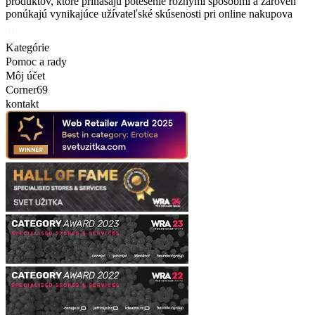
produktov, ktoré prinášajú potešenie rôznymi spôsobmi a zároveň
ponúkajú vynikajúce užívateľské skúsenosti pri online nakupova
Kategórie
Pomoc a rady
Môj účet
Corner69
kontakt