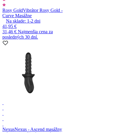
Rosy Gold
Vibrátor Rosy Gold -
Curve Masážne
Na sklade:
1-2
dni
41,95 €
31,46 €
Najmenšia cena za
posledných 30 dní.
Nexus
Nexus - Ascend masážny