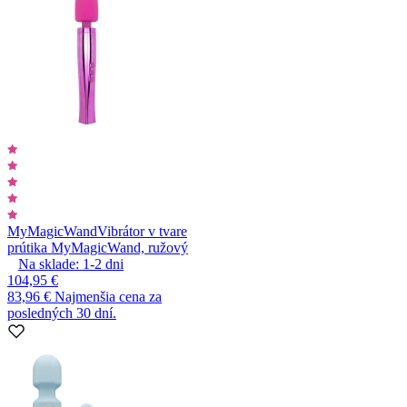
MyMagicWand
Vibrátor v tvare
prútika MyMagicWand, ružový
Na sklade:
1-2
dni
104,95 €
83,96 €
Najmenšia cena za
posledných 30 dní.