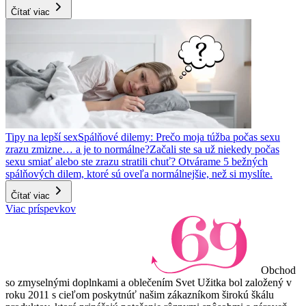
Čítať viac
Tipy na lepší sex
Spálňové dilemy: Prečo moja túžba počas sexu
zrazu zmizne… a je to normálne?
Začali ste sa už niekedy počas
sexu smiať alebo ste zrazu stratili chuť? Otvárame 5 bežných
spálňových dilem, ktoré sú oveľa normálnejšie, než si myslíte.
Čítať viac
Viac príspevkov
Obchod
so zmyselnými doplnkami a oblečením Svet Užitka bol založený v
roku 2011 s cieľom poskytnúť našim zákazníkom širokú škálu