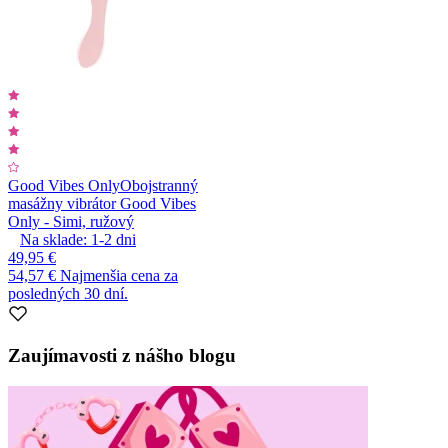
Good Vibes Only
Obojstranný
masážny vibrátor Good Vibes
Only - Simi, ružový
Na sklade:
1-2
dni
49,95 €
54,57 €
Najmenšia cena za
posledných 30 dní.
Zaujímavosti z nášho blogu