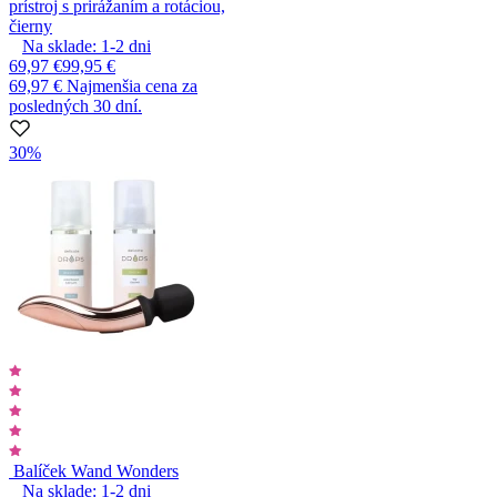
prístroj s prirážaním a rotáciou,
čierny
Na sklade:
1-2
dni
69,97 €
99,95 €
69,97 €
Najmenšia cena za
posledných 30 dní.
30%
Balíček Wand Wonders
Na sklade:
1-2
dni