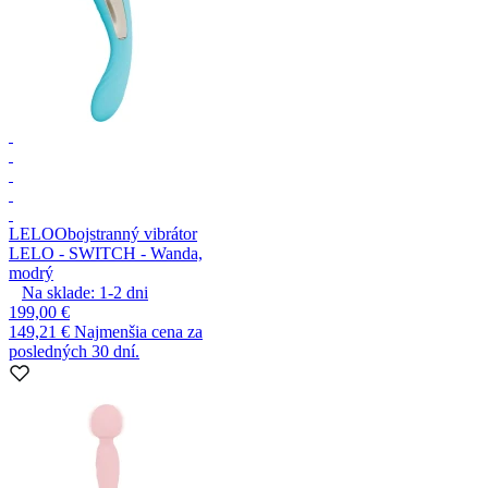
LELO
Obojstranný vibrátor
LELO - SWITCH - Wanda,
modrý
Na sklade:
1-2
dni
199,00 €
149,21 €
Najmenšia cena za
posledných 30 dní.