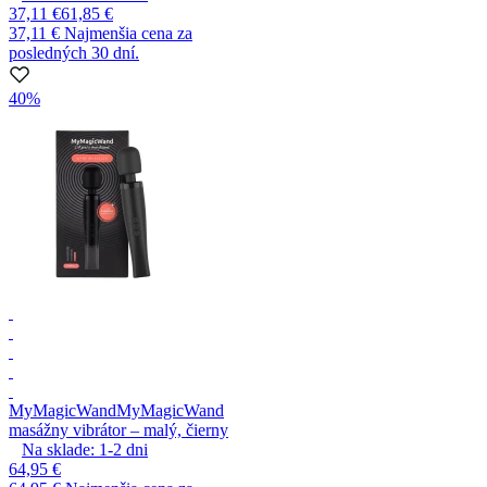
37,11 €
61,85 €
37,11 €
Najmenšia cena za
posledných 30 dní.
40%
MyMagicWand
MyMagicWand
masážny vibrátor – malý, čierny
Na sklade:
1-2
dni
64,95 €