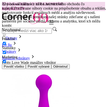
Aby bol váš zážitok z nášho internetového obchodu čo
😽
Svakom Klitty: O 15 € LACNEJŠIE
najlepší.
Používame súbory cookie na prispôsobenie obsahu a reklám,
Kód: KLITTY →
poskytovanie funkcií sociálnych médií a analýzu návštevnosti.
Informácie o vašom používaní našej stránky zdieľame aj s našimi
partnermi pre sociálne médiá, reklamu a analytiku, ktorí ich môžu
kombi
Nevyhnutné
Domov
Funkčné
Pre ňu
Štatistiky
Vibrátory
Marketing
Masážne vibrátory
Pretty Love Wade masážny vibrátor
Povoliť všetko
Povoliť vybrané
Odmietnuť