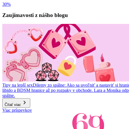
30%
Item
1
Zaujímavosti z nášho blogu
of
10
Tipy na lepší sex
Dilemy zo spálne: Ako sa uvoľniť a nastaviť si hrani
libido a BDSM hranice až po rozpaky v obchode. Lara a Monika odp
spálne.
Čítať viac
Item
Viac príspevkov
1
of
3