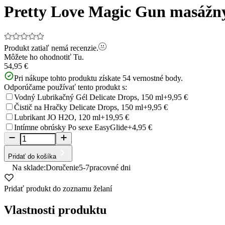
Pretty Love Magic Gun masážny
Produkt zatiaľ nemá recenzie.
Môžete ho ohodnotiť
Tu.
54,95 €
Pri nákupe tohto produktu získate
54
vernostné body.
Odporúčame používať tento produkt s:
Vodný Lubrikačný Gél Delicate Drops, 150 ml
+9,95 €
Čistič na Hračky Delicate Drops, 150 ml
+9,95 €
Lubrikant JO H2O, 120 ml
+19,95 €
Intímne obrúsky Po sexe EasyGlide
+4,95 €
Pridať do košíka
Na sklade:
Doručenie
5-7
pracovné dni
Pridať produkt do zoznamu želaní
Vlastnosti produktu