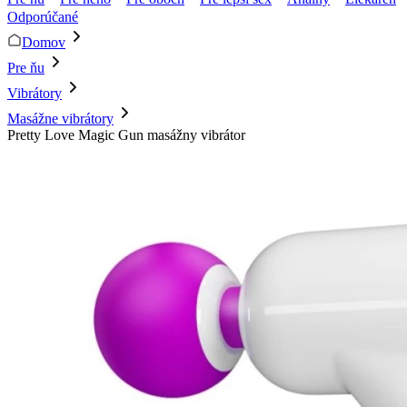
Odporúčané
Domov
Pre ňu
Vibrátory
Masážne vibrátory
Pretty Love Magic Gun masážny vibrátor