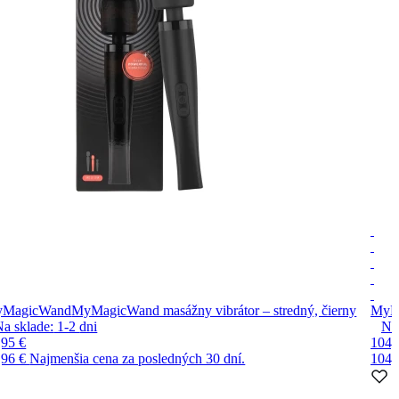
MagicWand
MyMagicWand masážny vibrátor – stredný, čierny
MyM
Na sklade:
1-2
dni
Na
,95 €
104,
,96 €
Najmenšia cena za posledných 30 dní.
104,