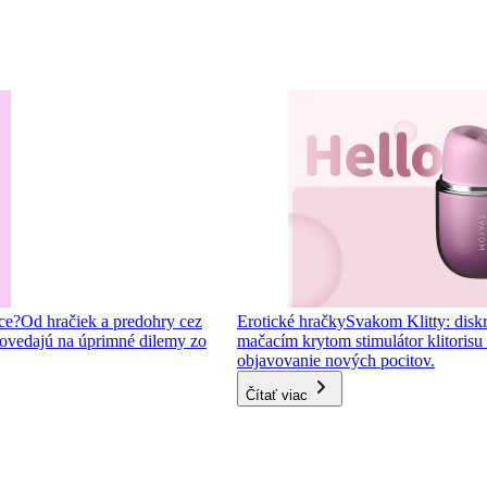
ce?
Od hračiek a predohry cez
Erotické hračky
Svakom Klitty: diskr
ovedajú na úprimné dilemy zo
mačacím krytom stimulátor klitorisu s
objavovanie nových pocitov.
Čítať viac