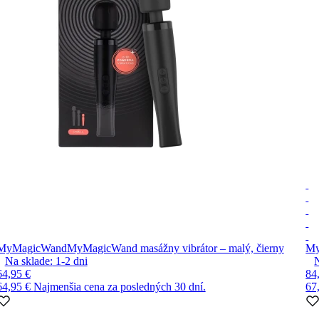
MyMagicWand
MyMagicWand masážny vibrátor – malý, čierny
My
Na sklade:
1-2
dni
64,95 €
84
64,95 €
Najmenšia cena za posledných 30 dní.
67