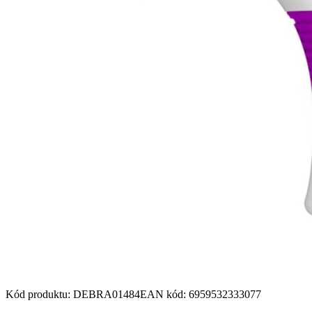
Kód produktu
:
DEBRA01484
EAN kód
:
6959532333077