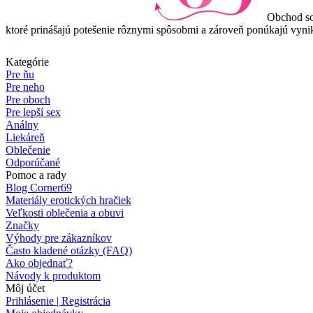
Obchod so
ktoré prinášajú potešenie rôznymi spôsobmi a zároveň ponúkajú vynik
Kategórie
Pre ňu
Pre neho
Pre oboch
Pre lepší sex
Análny
Liekáreň
Oblečenie
Odporúčané
Pomoc a rady
Blog Corner69
Materiály erotických hračiek
Veľkosti oblečenia a obuvi
Značky
Výhody pre zákazníkov
Často kladené otázky (FAQ)
Ako objednať?
Návody k produktom
Môj účet
Prihlásenie | Registrácia