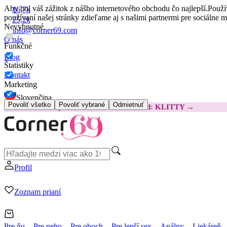
Aby bol váš zážitok z nášho internetového obchodu čo najlepší.
Použí
16,7k
používaní našej stránky zdieľame aj s našimi partnermi pre sociálne 
25,2k
Nevyhnutné
info@corner69.com
O nás
Funkčné
Blog
Štatistiky
Kontakt
Marketing
Slovenčina
Povoliť všetko
Povoliť vybrané
Odmietnuť
😽
Svakom Klitty: O 15 € LACNEJŠIE
Kód: KLITTY →
Profil
Zoznam prianí
Pre ňu
Pre neho
Pre oboch
Pre lepší sex
Análny
Liekáreň