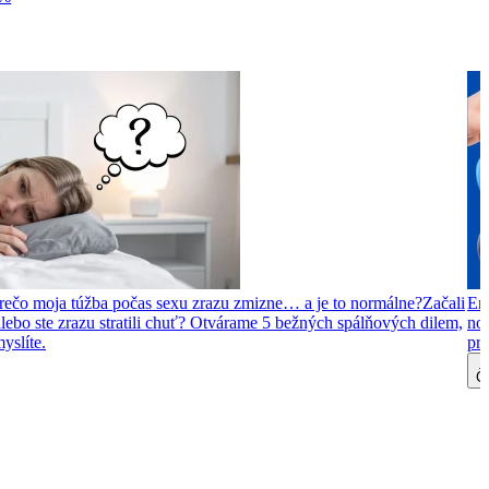
rečo moja túžba počas sexu zrazu zmizne… a je to normálne?
Začali
Ero
alebo ste zrazu stratili chuť? Otvárame 5 bežných spálňových dilem,
nov
yslíte.
pre
Čí