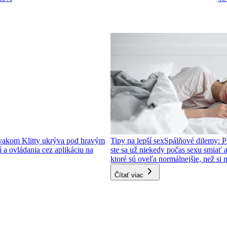
vakom Klitty ukrýva pod hravým
Tipy na lepší sex
Spálňové dilemy: P
í a ovládania cez aplikáciu na
ste sa už niekedy počas sexu smiať 
ktoré sú oveľa normálnejšie, než si m
Čítať viac