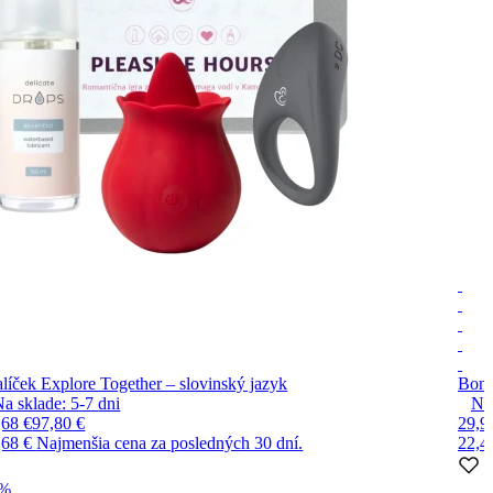
líček Explore Together – slovinský jazyk
Bone
Na sklade:
5-7
dni
Na
,68 €
97,80 €
29,9
,68 €
Najmenšia cena za posledných 30 dní.
22,4
0%