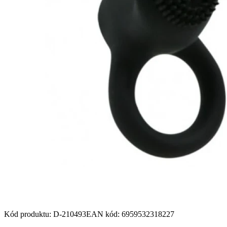
Kód produktu
:
D-210493
EAN kód
:
6959532318227