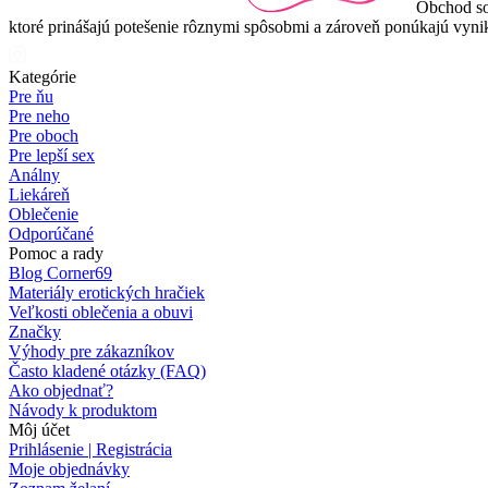
Obchod so
ktoré prinášajú potešenie rôznymi spôsobmi a zároveň ponúkajú vynik
Kategórie
Pre ňu
Pre neho
Pre oboch
Pre lepší sex
Análny
Liekáreň
Oblečenie
Odporúčané
Pomoc a rady
Blog Corner69
Materiály erotických hračiek
Veľkosti oblečenia a obuvi
Značky
Výhody pre zákazníkov
Často kladené otázky (FAQ)
Ako objednať?
Návody k produktom
Môj účet
Prihlásenie | Registrácia
Moje objednávky