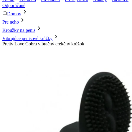
Odporúčané
Domov
Pre neho
Kroužky na penis
Vibrujúce penisové krúžky
Pretty Love Cobra vibračný erekčný krúžok