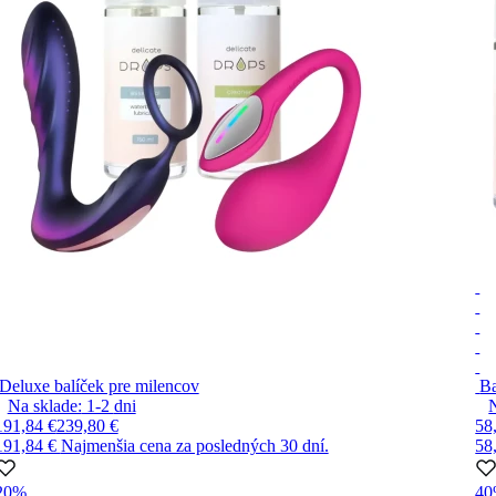
Deluxe balíček pre milencov
Ba
Na sklade:
1-2
dni
191,84 €
239,80 €
58
191,84 €
Najmenšia cena za posledných 30 dní.
58
20%
4