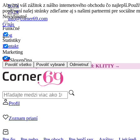
Aby bol váš zážitok z nášho internetového obchodu čo najlepší.
Použí
16,7k
používaní našej stránky zdieľame aj s našimi partnermi pre sociálne 
25,2k
Nevyhnutné
info@corner69.com
O nás
Funkčné
Blog
Štatistiky
Kontakt
Marketing
Slovenčina
Povoliť všetko
Povoliť vybrané
Odmietnuť
😽
Svakom Klitty: O 15 € LACNEJŠIE
Kód: KLITTY →
Profil
Zoznam prianí
Pre ňu
Pre neho
Pre oboch
Pre lepší sex
Análny
Liekáreň