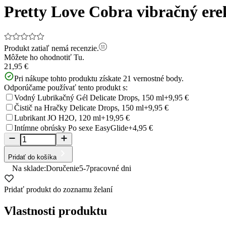
Pretty Love Cobra vibračný er
Produkt zatiaľ nemá recenzie.
Môžete ho ohodnotiť
Tu.
21,95 €
Pri nákupe tohto produktu získate
21
vernostné body.
Odporúčame používať tento produkt s:
Vodný Lubrikačný Gél Delicate Drops, 150 ml
+9,95 €
Čistič na Hračky Delicate Drops, 150 ml
+9,95 €
Lubrikant JO H2O, 120 ml
+19,95 €
Intímne obrúsky Po sexe EasyGlide
+4,95 €
Pridať do košíka
Na sklade:
Doručenie
5-7
pracovné dni
Pridať produkt do zoznamu želaní
Vlastnosti produktu