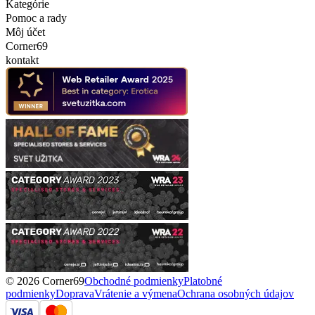
Kategórie
Pomoc a rady
Môj účet
Corner69
kontakt
© 2026 Corner69
Obchodné podmienky
Platobné
podmienky
Doprava
Vrátenie a výmena
Ochrana osobných údajov