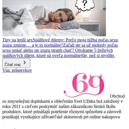
Tipy na lepší sex
Spálňové dilemy: Prečo moja túžba počas sexu
zrazu zmizne… a je to normálne?
Začali ste sa už niekedy počas
sexu smiať alebo ste zrazu stratili chuť? Otvárame 5 bežných
spálňových dilem, ktoré sú oveľa normálnejšie, než si myslíte.
Čítať viac
Viac príspevkov
Obchod
so zmyselnými doplnkami a oblečením Svet Užitka bol založený v
roku 2011 s cieľom poskytnúť našim zákazníkom širokú škálu
produktov, ktoré prinášajú potešenie rôznymi spôsobmi a zároveň
ponúkajú vynikajúce užívateľské skúsenosti pri online nakupova