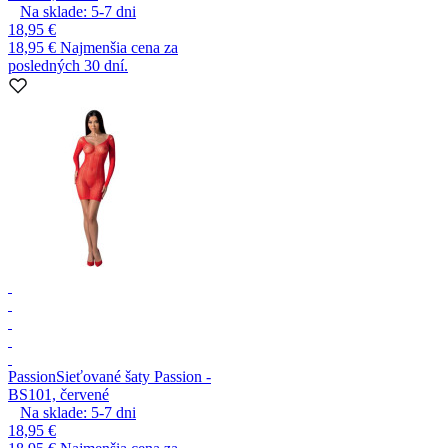
Na sklade:
5-7
dni
18,95 €
18,95 €
Najmenšia cena za
posledných 30 dní.
Passion
Sieťované šaty Passion -
BS101, červené
Na sklade:
5-7
dni
18,95 €