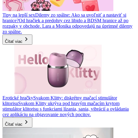
Tipy na lepší sex
Dilemy zo spálne: Ako sa uvoľniť a nastaviť si
hranice?
Od hračiek a predohry cez libido a BDSM hranice až po
rozpaky v obchode. Lara a Monika odpovedajú na úprimné dilemy
zo spálne.
Čítať viac
Erotické hračky
Svakom Klitty: diskrétny mačací stimulátor
klitorisu
Svakom Klitty ukrýva pod hravým mačacím krytom
stimulátor klitorisu s funkciami lízania, sania, vibrácií a ovládania
cez aplikáciu na objavovanie nových pocitov.
Čítať viac