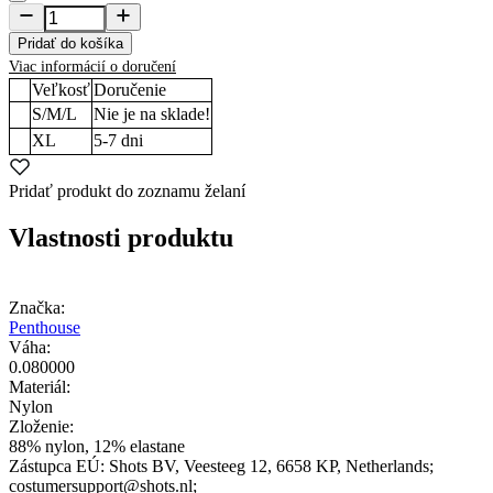
Pridať do košíka
Viac informácií o doručení
Veľkosť
Doručenie
S/M/L
Nie je na sklade!
XL
5-7
dni
Pridať produkt do zoznamu želaní
Vlastnosti produktu
Značka:
Penthouse
Váha:
0.080000
Materiál:
Nylon
Zloženie:
88% nylon, 12% elastane
Zástupca EÚ:
Shots BV
, Veesteeg 12
, 6658 KP
, Netherlands;
costumersupport@shots.nl;