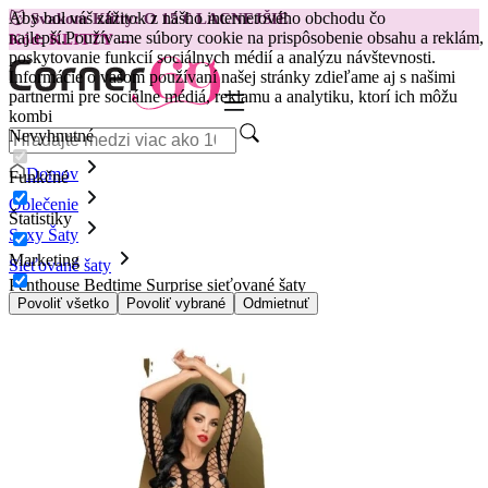
Aby bol váš zážitok z nášho internetového obchodu čo
😽
Svakom Klitty: O 15 € LACNEJŠIE
najlepší.
Používame súbory cookie na prispôsobenie obsahu a reklám,
Kód: KLITTY →
poskytovanie funkcií sociálnych médií a analýzu návštevnosti.
Informácie o vašom používaní našej stránky zdieľame aj s našimi
partnermi pre sociálne médiá, reklamu a analytiku, ktorí ich môžu
kombi
Nevyhnutné
Domov
Funkčné
Oblečenie
Štatistiky
Sexy Šaty
Marketing
Sieťované šaty
Penthouse Bedtime Surprise sieťované šaty
Povoliť všetko
Povoliť vybrané
Odmietnuť