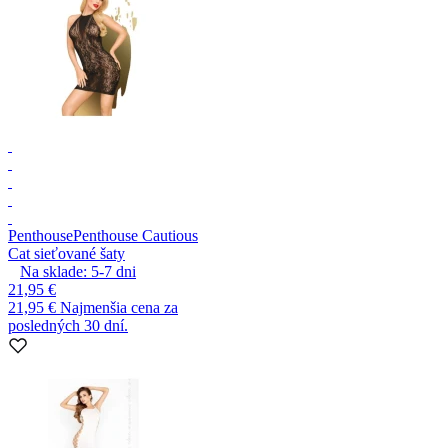
Penthouse
Penthouse Cautious
Cat sieťované šaty
Na sklade:
5-7
dni
21,95 €
21,95 €
Najmenšia cena za
posledných 30 dní.