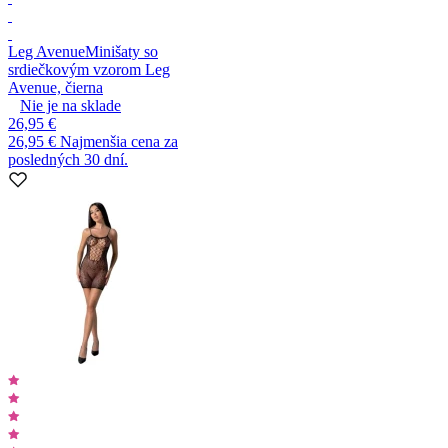
Leg Avenue
Minišaty so
srdiečkovým vzorom Leg
Avenue, čierna
Nie je na sklade
26,95 €
26,95 €
Najmenšia cena za
posledných 30 dní.