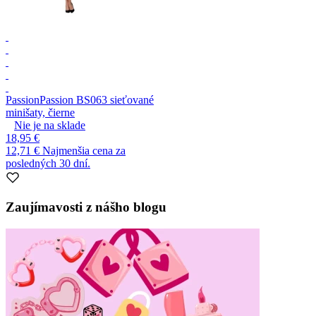
Passion
Passion BS063 sieťované
minišaty, čierne
Nie je na sklade
18,95 €
12,71 €
Najmenšia cena za
posledných 30 dní.
Zaujímavosti z nášho blogu