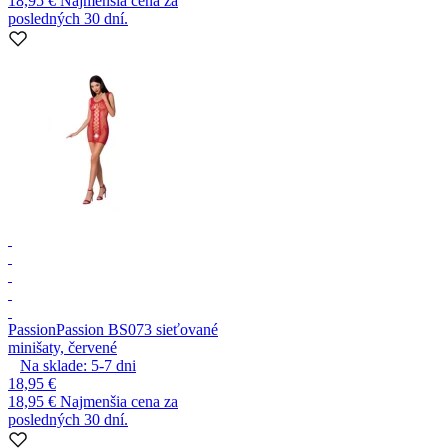
18,95 €
Najmenšia cena za
posledných 30 dní.
Passion
Passion BS073 sieťované
minišaty, červené
Na sklade:
5-7
dni
18,95 €
18,95 €
Najmenšia cena za
posledných 30 dní.