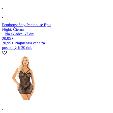
Penthouse
Šaty Penthouse Epic
Night, Čierna
Na sklade:
1-2
dni
20,95 €
20,95 €
Najmenšia cena za
posledných 30 dní.