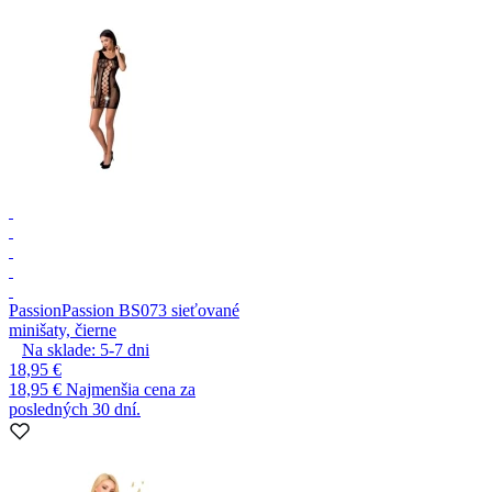
Passion
Passion BS073 sieťované
minišaty, čierne
Na sklade:
5-7
dni
18,95 €
18,95 €
Najmenšia cena za
posledných 30 dní.