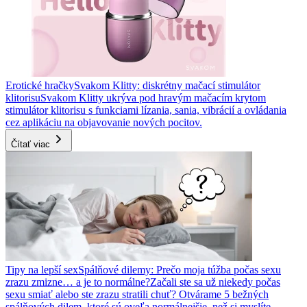
Erotické hračky
Svakom Klitty: diskrétny mačací stimulátor
klitorisu
Svakom Klitty ukrýva pod hravým mačacím krytom
stimulátor klitorisu s funkciami lízania, sania, vibrácií a ovládania
cez aplikáciu na objavovanie nových pocitov.
Čítať viac
Tipy na lepší sex
Spálňové dilemy: Prečo moja túžba počas sexu
zrazu zmizne… a je to normálne?
Začali ste sa už niekedy počas
sexu smiať alebo ste zrazu stratili chuť? Otvárame 5 bežných
spálňových dilem, ktoré sú oveľa normálnejšie, než si myslíte.