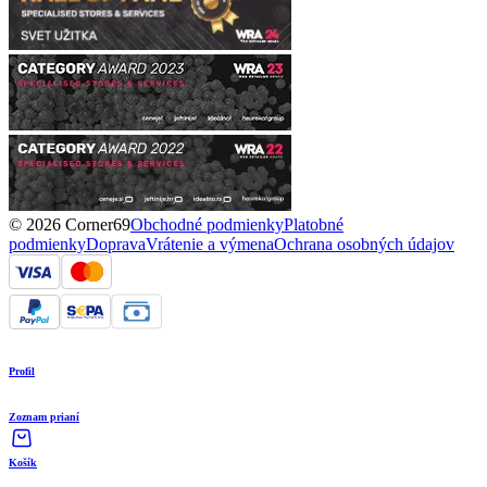
© 2026 Corner69
Obchodné podmienky
Platobné
podmienky
Doprava
Vrátenie a výmena
Ochrana osobných údajov
Profil
Zoznam prianí
Košík