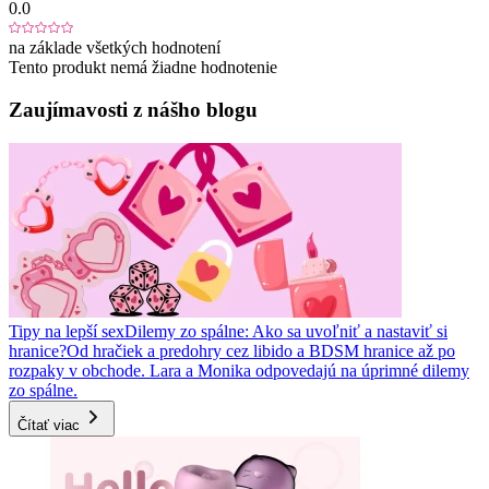
0.0
na základe všetkých hodnotení
Tento produkt nemá žiadne hodnotenie
Zaujímavosti z nášho blogu
Tipy na lepší sex
Dilemy zo spálne: Ako sa uvoľniť a nastaviť si
hranice?
Od hračiek a predohry cez libido a BDSM hranice až po
rozpaky v obchode. Lara a Monika odpovedajú na úprimné dilemy
zo spálne.
Čítať viac