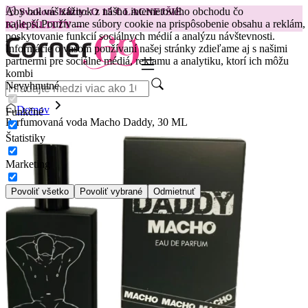
Aby bol váš zážitok z nášho internetového obchodu čo
😽
Svakom Klitty: O 15 € LACNEJŠIE
najlepší.
Používame súbory cookie na prispôsobenie obsahu a reklám,
Kód: KLITTY →
poskytovanie funkcií sociálnych médií a analýzu návštevnosti.
Informácie o vašom používaní našej stránky zdieľame aj s našimi
partnermi pre sociálne médiá, reklamu a analytiku, ktorí ich môžu
kombi
Nevyhnutné
Domov
Funkčné
Parfumovaná voda Macho Daddy, 30 ML
Štatistiky
Marketing
Povoliť všetko
Povoliť vybrané
Odmietnuť