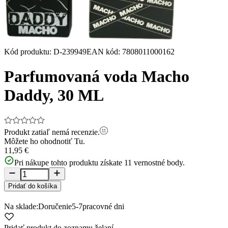
Kód produktu
:
D-239949
EAN kód
:
7808011000162
Parfumovaná voda Macho
Daddy, 30 ML
Produkt zatiaľ nemá recenzie.
Môžete ho ohodnotiť
Tu.
11,95 €
Pri nákupe tohto produktu získate
11
vernostné body.
Pridať do košíka
Na sklade:
Doručenie
5-7
pracovné dni
Pridať produkt do zoznamu želaní