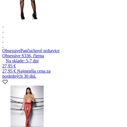
Obsessive
Pančuchové nohavice
Obsessive S336, čierna
Na sklade:
5-7
dni
27,95 €
27,95 €
Najmenšia cena za
posledných 30 dní.