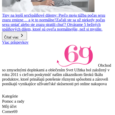
Tipy na lepší sex
Spálňové dilemy: Prečo moja túžba počas sexu
zrazu zmizne… a je to normálne?
Začali ste sa už niekedy počas
sexu smiať alebo ste zrazu stratili chuť? Otvárame 5 bežných
spálňových dilem, ktoré sú oveľa normálnejšie, než si myslíte.
Čítať viac
Viac príspevkov
Obchod
so zmyselnými doplnkami a oblečením Svet Užitka bol založený v
roku 2011 s cieľom poskytnúť našim zákazníkom širokú škálu
produktov, ktoré prinášajú potešenie rôznymi spôsobmi a zároveň
ponúkajú vynikajúce užívateľské skúsenosti pri online nakupova
Kategórie
Pomoc a rady
Môj účet
Corner69