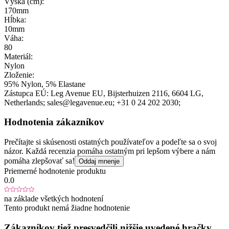
Výška (cm):
170mm
Hĺbka:
10mm
Váha:
80
Materiál:
Nylon
Zloženie:
95% Nylon, 5% Elastane
Zástupca EÚ:
Leg Avenue EU
, Bijsterhuizen 2116
, 6604 LG
,
Netherlands;
sales@legavenue.eu;
+31 0 24 202 2030;
Hodnotenia zákazníkov
Prečítajte si skúsenosti ostatných používateľov a podeľte sa o svoj
názor. Každá recenzia pomáha ostatným pri lepšom výbere a nám
pomáha zlepšovať sa!
Oddaj mnenje
Priemerné hodnotenie produktu
0.0
na základe všetkých hodnotení
Tento produkt nemá žiadne hodnotenie
Zákazníkov tiež presvedčili nižšie uvedené hračky...