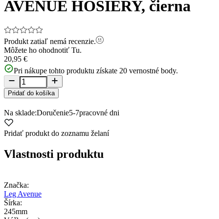
AVENUE HOSIERY, čierna
Produkt zatiaľ nemá recenzie.
Môžete ho ohodnotiť
Tu.
20,95 €
Pri nákupe tohto produktu získate
20
vernostné body.
Pridať do košíka
Na sklade:
Doručenie
5-7
pracovné dni
Pridať produkt do zoznamu želaní
Vlastnosti produktu
Značka:
Leg Avenue
Šírka:
245mm