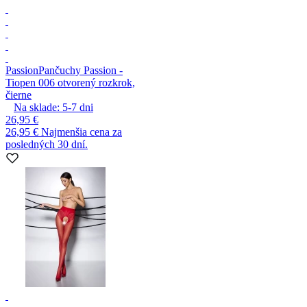
Passion
Pančuchy Passion -
Tiopen 006 otvorený rozkrok,
čierne
Na sklade:
5-7
dni
26,95 €
26,95 €
Najmenšia cena za
posledných 30 dní.