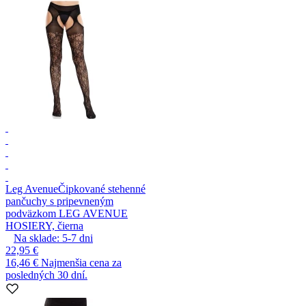
Leg Avenue
Čipkované stehenné
pančuchy s pripevneným
podväzkom LEG AVENUE
HOSIERY, čierna
Na sklade:
5-7
dni
22,95 €
16,46 €
Najmenšia cena za
posledných 30 dní.