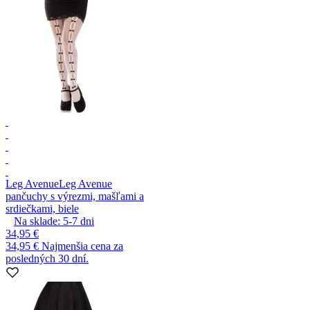
Leg Avenue
Leg Avenue
pančuchy s výrezmi, mašľami a
srdiečkami, biele
Na sklade:
5-7
dni
34,95 €
34,95 €
Najmenšia cena za
posledných 30 dní.