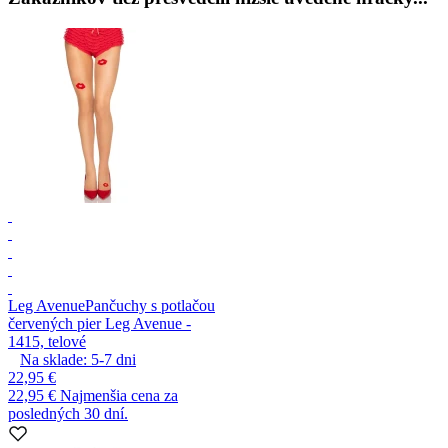
Leg Avenue
Pančuchy s potlačou
červených pier Leg Avenue -
1415, telové
Na sklade:
5-7
dni
22,95 €
22,95 €
Najmenšia cena za
posledných 30 dní.