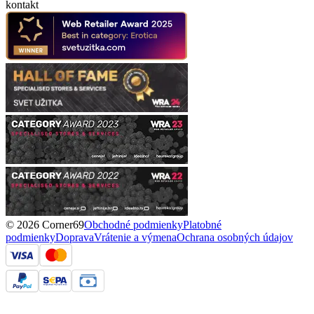
kontakt
© 2026 Corner69
Obchodné podmienky
Platobné
podmienky
Doprava
Vrátenie a výmena
Ochrana osobných údajov