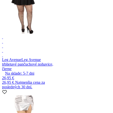
Leg Avenue
Leg Avenue
trblietavé pančuchové nohavice,
čierne
Na sklade:
5-7
dni
26,95 €
26,95 €
Najmenšia cena za
posledných 30 dní.