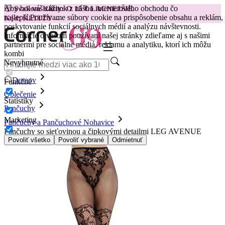
Aby bol váš zážitok z nášho internetového obchodu čo
😽
Svakom Klitty: O 15 € LACNEJŠIE
najlepší.
Používame súbory cookie na prispôsobenie obsahu a reklám,
Kód: KLITTY →
poskytovanie funkcií sociálnych médií a analýzu návštevnosti.
Informácie o vašom používaní našej stránky zdieľame aj s našimi
partnermi pre sociálne médiá, reklamu a analytiku, ktorí ich môžu
kombi
Nevyhnutné
Domov
Funkčné
Oblečenie
Štatistiky
Pančuchy
Marketing
Pančuchy a Pančuchové Nohavice
Pančuchy so sieťovinou a čipkovými detailmi LEG AVENUE
HOSIERY, čierna
Povoliť všetko
Povoliť vybrané
Odmietnuť