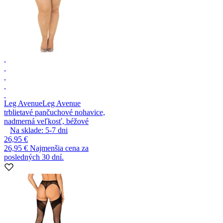
Leg Avenue
Leg Avenue
trblietavé pančuchové nohavice,
nadmerná veľkosť, béžové
Na sklade:
5-7
dni
26,95 €
26,95 €
Najmenšia cena za
posledných 30 dní.