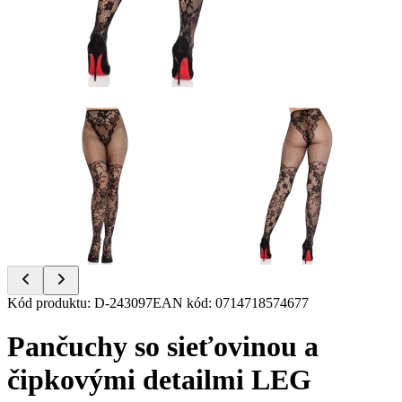
Item
Kód produktu
:
D-243097
EAN kód
:
0714718574677
1
of
Pančuchy so sieťovinou a
2
čipkovými detailmi LEG