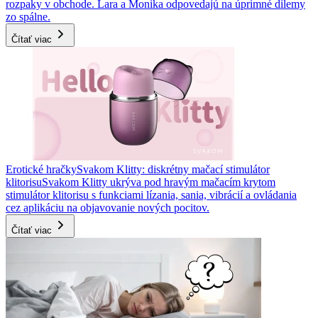
rozpaky v obchode. Lara a Monika odpovedajú na úprimné dilemy
zo spálne.
Čítať viac
Erotické hračky
Svakom Klitty: diskrétny mačací stimulátor
klitorisu
Svakom Klitty ukrýva pod hravým mačacím krytom
stimulátor klitorisu s funkciami lízania, sania, vibrácií a ovládania
cez aplikáciu na objavovanie nových pocitov.
Čítať viac