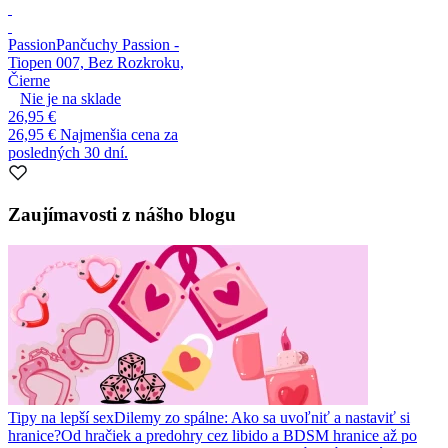
Passion
Pančuchy Passion -
Tiopen 007, Bez Rozkroku,
Čierne
Nie je na sklade
26,95 €
26,95 €
Najmenšia cena za
posledných 30 dní.
Zaujímavosti z nášho blogu
Tipy na lepší sex
Dilemy zo spálne: Ako sa uvoľniť a nastaviť si
hranice?
Od hračiek a predohry cez libido a BDSM hranice až po