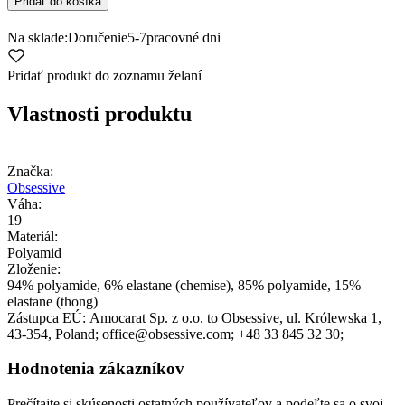
Pridať do košíka
Na sklade:
Doručenie
5-7
pracovné dni
Pridať produkt do zoznamu želaní
Vlastnosti produktu
Značka:
Obsessive
Váha:
19
Materiál:
Polyamid
Zloženie:
94% polyamide, 6% elastane (chemise), 85% polyamide, 15%
elastane (thong)
Zástupca EÚ:
Amocarat Sp. z o.o. to Obsessive
, ul. Królewska 1
,
43-354
, Poland;
office@obsessive.com;
+48 33 845 32 30;
Hodnotenia zákazníkov
Prečítajte si skúsenosti ostatných používateľov a podeľte sa o svoj