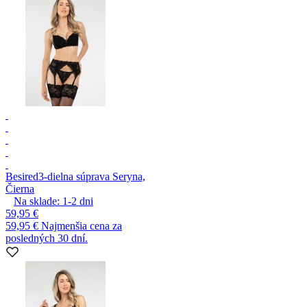
Besired
3-dielna súprava Seryna,
Čierna
Na sklade:
1-2
dni
59,95 €
59,95 €
Najmenšia cena za
posledných 30 dní.