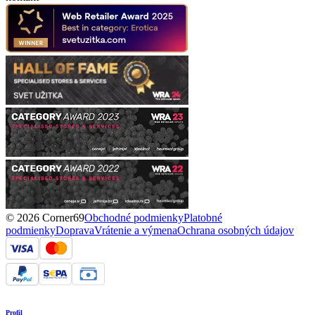
© 2026 Corner69
Obchodné podmienky
Platobné
podmienky
Doprava
Vrátenie a výmena
Ochrana osobných údajov
Profil