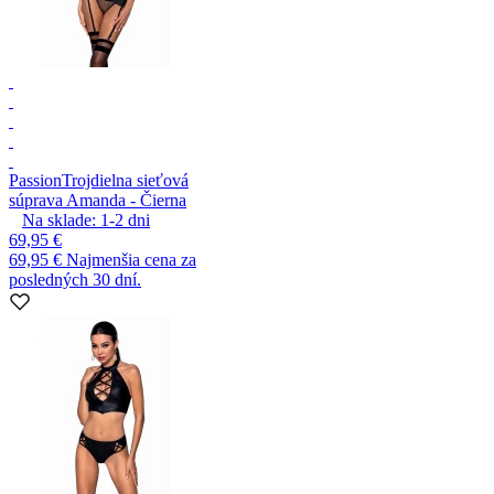
Passion
Trojdielna sieťová
súprava Amanda - Čierna
Na sklade:
1-2
dni
69,95 €
69,95 €
Najmenšia cena za
posledných 30 dní.