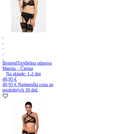
Besired
Trojdielna súprava
Marzia – Čierna
Na sklade:
1-2
dni
49,95 €
49,95 €
Najmenšia cena za
posledných 30 dní.