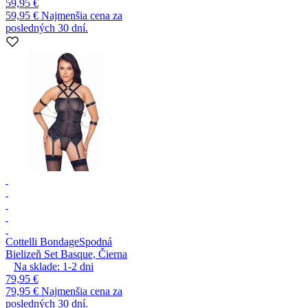
59,95 €
59,95 €
Najmenšia cena za
posledných 30 dní.
Cottelli Bondage
Spodná
Bielizeň Set Basque, Čierna
Na sklade:
1-2
dni
79,95 €
79,95 €
Najmenšia cena za
posledných 30 dní.