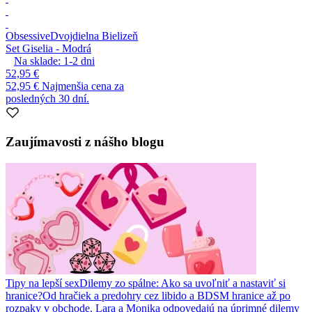
Obsessive
Dvojdielna Bielizeň
Set Giselia - Modrá
Na sklade:
1-2
dni
52,95 €
52,95 €
Najmenšia cena za
posledných 30 dní.
Zaujímavosti z nášho blogu
Tipy na lepší sex
Dilemy zo spálne: Ako sa uvoľniť a nastaviť si
hranice?
Od hračiek a predohry cez libido a BDSM hranice až po
rozpaky v obchode. Lara a Monika odpovedajú na úprimné dilemy