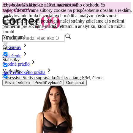
Aby bol váš zážitok z nášho internetového obchodu čo
😽
Svakom Klitty: O 15 € LACNEJŠIE
najlepší.
Používame súbory cookie na prispôsobenie obsahu a reklám,
Kód: KLITTY →
poskytovanie funkcií sociálnych médií a analýzu návštevnosti.
Informácie o vašom používaní našej stránky zdieľame aj s našimi
partnermi pre sociálne médiá, reklamu a analytiku, ktorí ich môžu
kombi
Nevyhnutné
Domov
Funkčné
Oblečenie
Štatistiky
Spodné prádlo
Marketing
Sady erotického prádla
Obsessive Stelisa súprava košieľky a táng S/M, čierna
Povoliť všetko
Povoliť vybrané
Odmietnuť