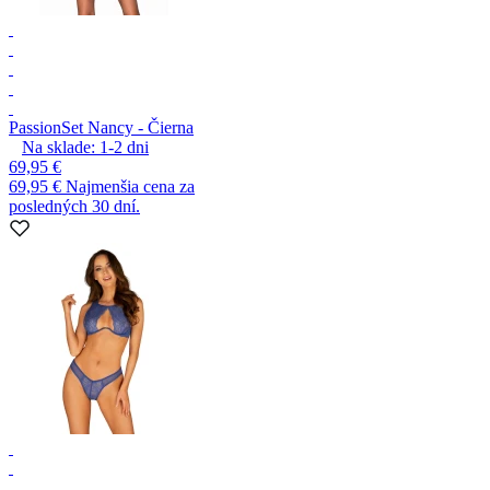
Passion
Set Nancy - Čierna
Na sklade:
1-2
dni
69,95 €
69,95 €
Najmenšia cena za
posledných 30 dní.