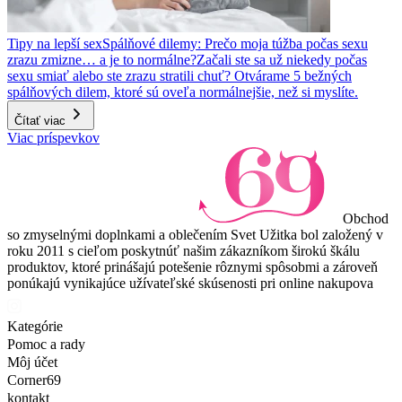
Tipy na lepší sex
Spálňové dilemy: Prečo moja túžba počas sexu
zrazu zmizne… a je to normálne?
Začali ste sa už niekedy počas
sexu smiať alebo ste zrazu stratili chuť? Otvárame 5 bežných
spálňových dilem, ktoré sú oveľa normálnejšie, než si myslíte.
Čítať viac
Viac príspevkov
Obchod
so zmyselnými doplnkami a oblečením Svet Užitka bol založený v
roku 2011 s cieľom poskytnúť našim zákazníkom širokú škálu
produktov, ktoré prinášajú potešenie rôznymi spôsobmi a zároveň
ponúkajú vynikajúce užívateľské skúsenosti pri online nakupova
Kategórie
Pomoc a rady
Môj účet
Corner69
kontakt