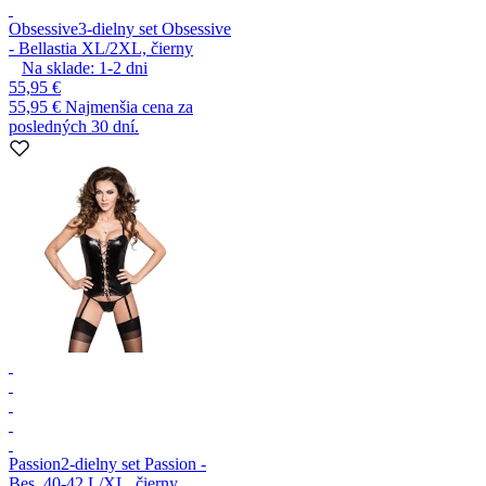
Obsessive
3-dielny set Obsessive
- Bellastia XL/2XL, čierny
Na sklade:
1-2
dni
55,95 €
55,95 €
Najmenšia cena za
posledných 30 dní.
Passion
2-dielny set Passion -
Bes, 40-42 L/XL, čierny