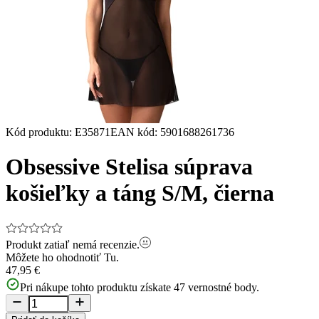
Kód produktu
:
E35871
EAN kód
:
5901688261736
Obsessive Stelisa súprava
košieľky a táng S/M, čierna
Produkt zatiaľ nemá recenzie.
Môžete ho ohodnotiť
Tu.
47,95 €
Pri nákupe tohto produktu získate
47
vernostné body.