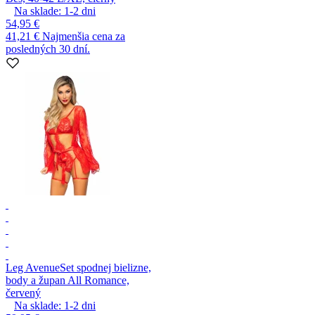
Na sklade:
1-2
dni
54,95 €
41,21 €
Najmenšia cena za
posledných 30 dní.
Leg Avenue
Set spodnej bielizne,
body a župan All Romance,
červený
Na sklade:
1-2
dni