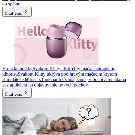
zo spálne.
Čítať viac
Erotické hračky
Svakom Klitty: diskrétny mačací stimulátor
klitorisu
Svakom Klitty ukrýva pod hravým mačacím krytom
stimulátor klitorisu s funkciami lízania, sania, vibrácií a ovládania
cez aplikáciu na objavovanie nových pocitov.
Čítať viac