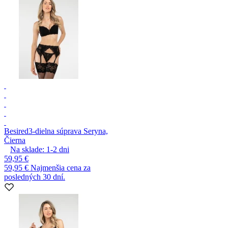
Besired
3-dielna súprava Seryna,
Čierna
Na sklade:
1-2
dni
59,95 €
59,95 €
Najmenšia cena za
posledných 30 dní.