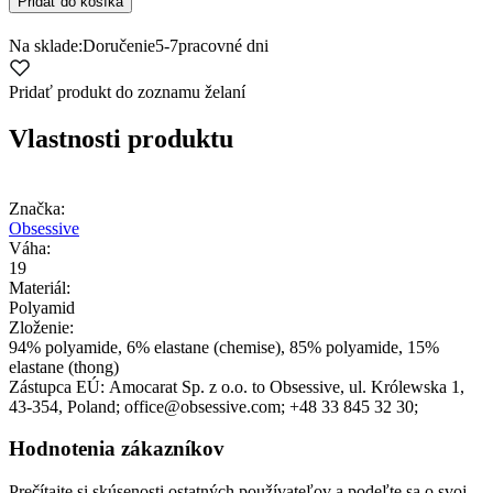
Pridať do košíka
Na sklade:
Doručenie
5-7
pracovné dni
Pridať produkt do zoznamu želaní
Vlastnosti produktu
Značka:
Obsessive
Váha:
19
Materiál:
Polyamid
Zloženie:
94% polyamide, 6% elastane (chemise), 85% polyamide, 15%
elastane (thong)
Zástupca EÚ:
Amocarat Sp. z o.o. to Obsessive
, ul. Królewska 1
,
43-354
, Poland;
office@obsessive.com;
+48 33 845 32 30;
Hodnotenia zákazníkov
Prečítajte si skúsenosti ostatných používateľov a podeľte sa o svoj