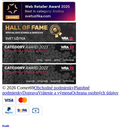
© 2026 Corner69
Obchodné podmienky
Platobné
podmienky
Doprava
Vrátenie a výmena
Ochrana osobných údajov
Profil