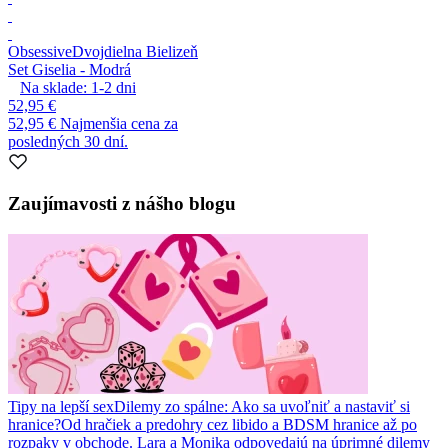
Obsessive
Dvojdielna Bielizeň
Set Giselia - Modrá
Na sklade:
1-2
dni
52,95 €
52,95 €
Najmenšia cena za
posledných 30 dní.
Zaujímavosti z nášho blogu
Tipy na lepší sex
Dilemy zo spálne: Ako sa uvoľniť a nastaviť si
hranice?
Od hračiek a predohry cez libido a BDSM hranice až po
rozpaky v obchode. Lara a Monika odpovedajú na úprimné dilemy