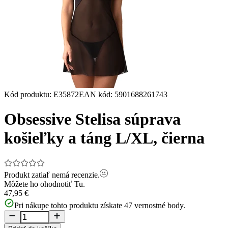
Kód produktu
:
E35872
EAN kód
:
5901688261743
Obsessive Stelisa súprava
košieľky a táng L/XL, čierna
Produkt zatiaľ nemá recenzie.
Môžete ho ohodnotiť
Tu.
47,95 €
Pri nákupe tohto produktu získate
47
vernostné body.