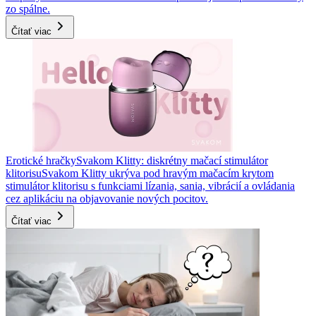
zo spálne.
Čítať viac
Erotické hračky
Svakom Klitty: diskrétny mačací stimulátor
klitorisu
Svakom Klitty ukrýva pod hravým mačacím krytom
stimulátor klitorisu s funkciami lízania, sania, vibrácií a ovládania
cez aplikáciu na objavovanie nových pocitov.
Čítať viac