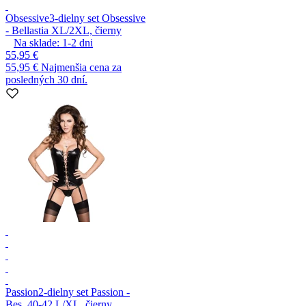
Obsessive
3-dielny set Obsessive
- Bellastia XL/2XL, čierny
Na sklade:
1-2
dni
55,95 €
55,95 €
Najmenšia cena za
posledných 30 dní.
Passion
2-dielny set Passion -
Bes, 40-42 L/XL, čierny