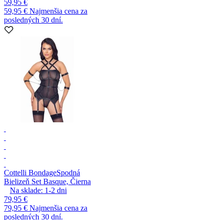
59,95 €
59,95 €
Najmenšia cena za
posledných 30 dní.
Cottelli Bondage
Spodná
Bielizeň Set Basque, Čierna
Na sklade:
1-2
dni
79,95 €
79,95 €
Najmenšia cena za
posledných 30 dní.