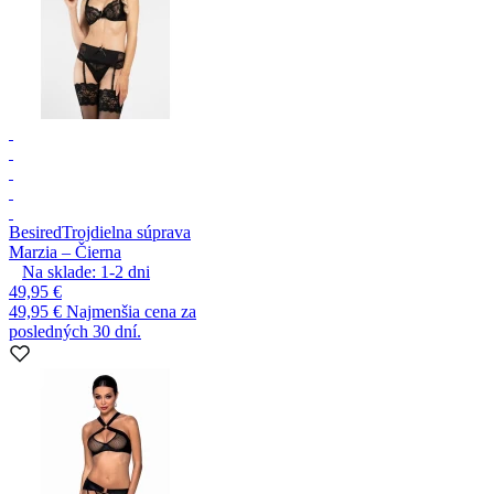
Besired
Trojdielna súprava
Marzia – Čierna
Na sklade:
1-2
dni
49,95 €
49,95 €
Najmenšia cena za
posledných 30 dní.