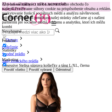
Aby bol váš zážitok z nášho internetového obchodu čo
😽
Svakom Klitty: O 15 € LACNEJŠIE
najlepší.
Používame súbory cookie na prispôsobenie obsahu a reklám,
Kód: KLITTY →
poskytovanie funkcií sociálnych médií a analýzu návštevnosti.
Informácie o vašom používaní našej stránky zdieľame aj s našimi
partnermi pre sociálne médiá, reklamu a analytiku, ktorí ich môžu
kombi
Nevyhnutné
Domov
Funkčné
Oblečenie
Štatistiky
Spodné prádlo
Marketing
Sady erotického prádla
Obsessive Stelisa súprava košieľky a táng L/XL, čierna
Povoliť všetko
Povoliť vybrané
Odmietnuť