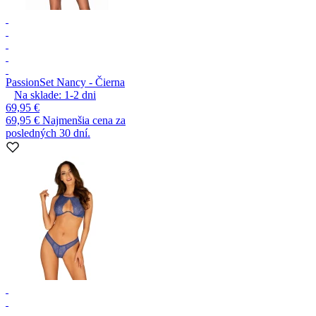
Passion
Set Nancy - Čierna
Na sklade:
1-2
dni
69,95 €
69,95 €
Najmenšia cena za
posledných 30 dní.