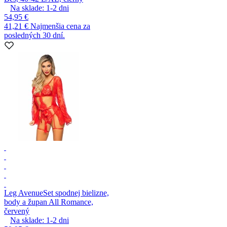
Na sklade:
1-2
dni
54,95 €
41,21 €
Najmenšia cena za
posledných 30 dní.
Leg Avenue
Set spodnej bielizne,
body a župan All Romance,
červený
Na sklade:
1-2
dni