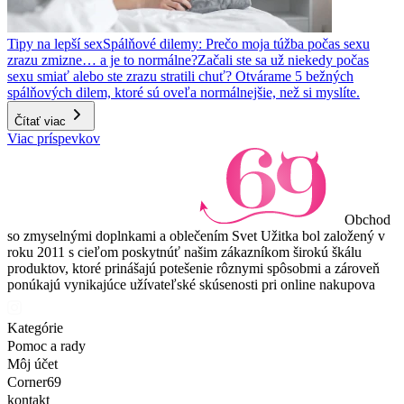
Tipy na lepší sex
Spálňové dilemy: Prečo moja túžba počas sexu
zrazu zmizne… a je to normálne?
Začali ste sa už niekedy počas
sexu smiať alebo ste zrazu stratili chuť? Otvárame 5 bežných
spálňových dilem, ktoré sú oveľa normálnejšie, než si myslíte.
Čítať viac
Viac príspevkov
Obchod
so zmyselnými doplnkami a oblečením Svet Užitka bol založený v
roku 2011 s cieľom poskytnúť našim zákazníkom širokú škálu
produktov, ktoré prinášajú potešenie rôznymi spôsobmi a zároveň
ponúkajú vynikajúce užívateľské skúsenosti pri online nakupova
Kategórie
Pomoc a rady
Môj účet
Corner69
kontakt