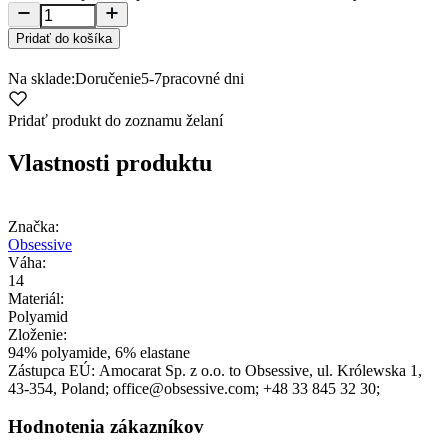
Pridať do košíka
Na sklade:
Doručenie
5-7
pracovné dni
Pridať produkt do zoznamu želaní
Vlastnosti produktu
Značka:
Obsessive
Váha:
14
Materiál:
Polyamid
Zloženie:
94% polyamide, 6% elastane
Zástupca EÚ:
Amocarat Sp. z o.o. to Obsessive
, ul. Królewska 1
,
43-354
, Poland;
office@obsessive.com;
+48 33 845 32 30;
Hodnotenia zákazníkov