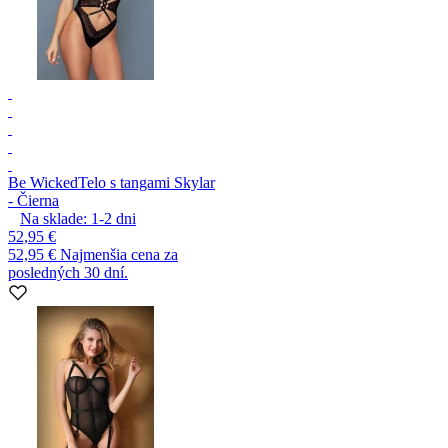
Be Wicked
Telo s tangami Skylar
- Čierna
Na sklade:
1-2
dni
52,95 €
52,95 €
Najmenšia cena za
posledných 30 dní.