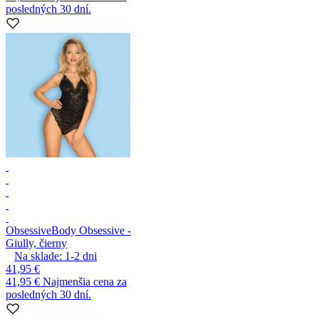
posledných 30 dní.
Obsessive
Body Obsessive -
Giully, čierny
Na sklade:
1-2
dni
41,95 €
41,95 €
Najmenšia cena za
posledných 30 dní.