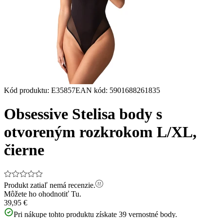
Kód produktu
:
E35857
EAN kód
:
5901688261835
Obsessive Stelisa body s
otvoreným rozkrokom L/XL,
čierne
Produkt zatiaľ nemá recenzie.
Môžete ho ohodnotiť
Tu.
39,95 €
Pri nákupe tohto produktu získate
39
vernostné body.