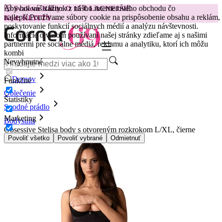
Aby bol váš zážitok z nášho internetového obchodu čo
😽
Svakom Klitty: O 15 € LACNEJŠIE
najlepší.
Používame súbory cookie na prispôsobenie obsahu a reklám,
Kód: KLITTY →
poskytovanie funkcií sociálnych médií a analýzu návštevnosti.
Informácie o vašom používaní našej stránky zdieľame aj s našimi
partnermi pre sociálne médiá, reklamu a analytiku, ktorí ich môžu
kombi
Nevyhnutné
Domov
Funkčné
Oblečenie
Štatistiky
Spodné prádlo
Marketing
Bodysuits
Obsessive Stelisa body s otvoreným rozkrokom L/XL, čierne
Povoliť všetko
Povoliť vybrané
Odmietnuť