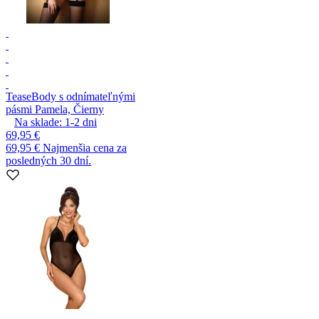
Tease
Body s odnímateľnými
pásmi Pamela, Čierny
Na sklade:
1-2
dni
69,95 €
69,95 €
Najmenšia cena za
posledných 30 dní.