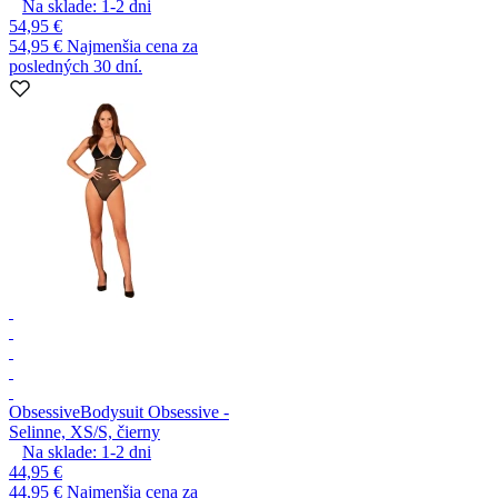
Na sklade:
1-2
dni
54,95 €
54,95 €
Najmenšia cena za
posledných 30 dní.
Obsessive
Bodysuit Obsessive -
Selinne, XS/S, čierny
Na sklade:
1-2
dni
44,95 €
44,95 €
Najmenšia cena za