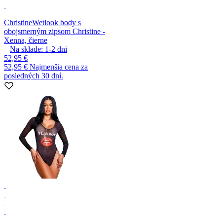
Christine
Wetlook body s
obojsmerným zipsom Christine -
Xenna, čierne
Na sklade:
1-2
dni
52,95 €
52,95 €
Najmenšia cena za
posledných 30 dní.