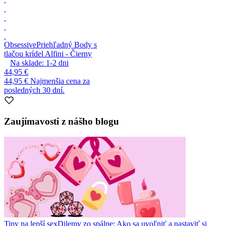
Obsessive
Priehľadný Body s
tlačou krídel Alfini - Čierny
Na sklade:
1-2
dni
44,95 €
44,95 €
Najmenšia cena za
posledných 30 dní.
Zaujímavosti z nášho blogu
Tipy na lepší sex
Dilemy zo spálne: Ako sa uvoľniť a nastaviť si