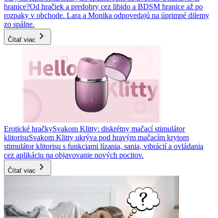
hranice?
Od hračiek a predohry cez libido a BDSM hranice až po
rozpaky v obchode. Lara a Monika odpovedajú na úprimné dilemy
zo spálne.
Čítať viac
Erotické hračky
Svakom Klitty: diskrétny mačací stimulátor
klitorisu
Svakom Klitty ukrýva pod hravým mačacím krytom
stimulátor klitorisu s funkciami lízania, sania, vibrácií a ovládania
cez aplikáciu na objavovanie nových pocitov.
Čítať viac