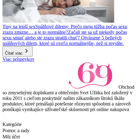
Tipy na lepší sex
Spálňové dilemy: Prečo moja túžba počas sexu
zrazu zmizne… a je to normálne?
Začali ste sa už niekedy počas
sexu smiať alebo ste zrazu stratili chuť? Otvárame 5 bežných
spálňových dilem, ktoré sú oveľa normálnejšie, než si myslíte.
Čítať viac
Viac príspevkov
Obchod
so zmyselnými doplnkami a oblečením Svet Užitka bol založený v
roku 2011 s cieľom poskytnúť našim zákazníkom širokú škálu
produktov, ktoré prinášajú potešenie rôznymi spôsobmi a zároveň
ponúkajú vynikajúce užívateľské skúsenosti pri online nakupova
Kategórie
Pomoc a rady
Môj účet