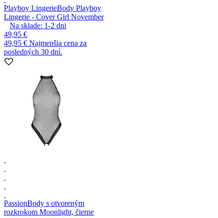
Playboy Lingerie
Body Playboy
Lingerie - Cover Girl November
Na sklade:
1-2
dni
49,95 €
49,95 €
Najmenšia cena za
posledných 30 dní.
Passion
Body s otvoreným
rozkrokom Moonlight, čierne