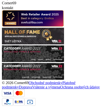
Corner69
kontakt
© 2026 Corner69
Obchodné podmienky
Platobné
podmienky
Doprava
Vrátenie a výmena
Ochrana osobných údajov