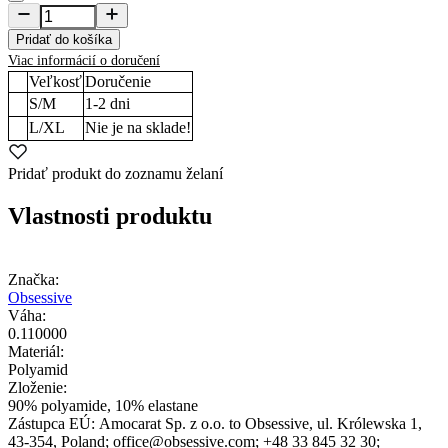
Pridať do košíka
Viac informácií o doručení
Veľkosť
Doručenie
S/M
1-2
dni
L/XL
Nie je na sklade!
Pridať produkt do zoznamu želaní
Vlastnosti produktu
Značka:
Obsessive
Váha:
0.110000
Materiál:
Polyamid
Zloženie:
90% polyamide, 10% elastane
Zástupca EÚ:
Amocarat Sp. z o.o. to Obsessive
, ul. Królewska 1
,
43-354
, Poland;
office@obsessive.com;
+48 33 845 32 30;