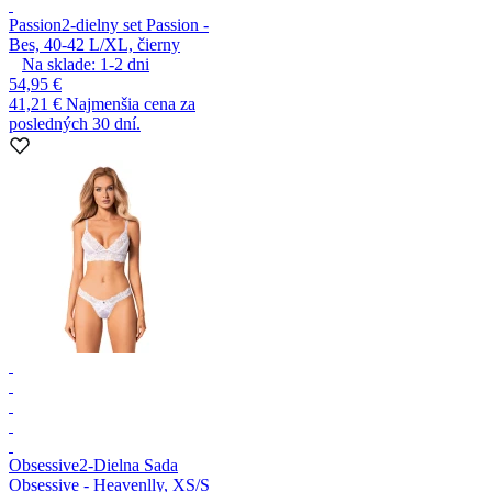
Passion
2-dielny set Passion -
Bes, 40-42 L/XL, čierny
Na sklade:
1-2
dni
54,95 €
41,21 €
Najmenšia cena za
posledných 30 dní.
Obsessive
2-Dielna Sada
Obsessive - Heavenlly, XS/S