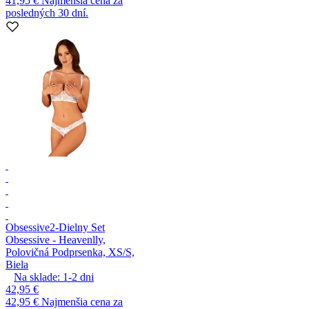
41,95 €
Najmenšia cena za
posledných 30 dní.
Obsessive
2-Dielny Set
Obsessive - Heavenlly,
Polovičná Podprsenka, XS/S,
Biela
Na sklade:
1-2
dni
42,95 €
42,95 €
Najmenšia cena za