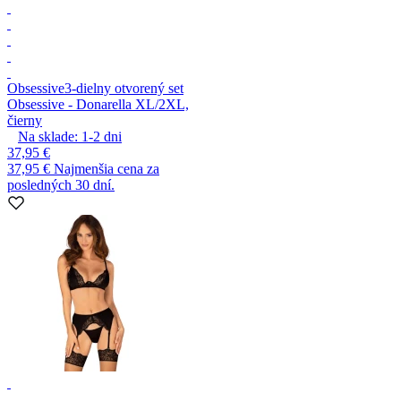
Obsessive
3-dielny otvorený set
Obsessive - Donarella XL/2XL,
čierny
Na sklade:
1-2
dni
37,95 €
37,95 €
Najmenšia cena za
posledných 30 dní.