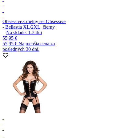
Obsessive
3-dielny set Obsessive
- Bellastia XL/2XL, čierny
Na sklade:
1-2
dni
55,95 €
55,95 €
Najmenšia cena za
posledných 30 dní.