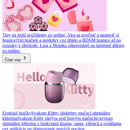
Tipy na lepší sex
Dilemy zo spálne: Ako sa uvoľniť a nastaviť si
hranice?
Od hračiek a predohry cez libido a BDSM hranice až po
rozpaky v obchode. Lara a Monika odpovedajú na úprimné dilemy
zo spálne.
Čítať viac
Erotické hračky
Svakom Klitty: diskrétny mačací stimulátor
klitorisu
Svakom Klitty ukrýva pod hravým mačacím krytom
stimulátor klitorisu s funkciami lízania, sania, vibrácií a ovládania
cez aplikáciu na objavovanie nových pocitov.