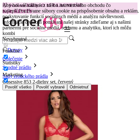
Aby bol váš zážitok z nášho internetového obchodu čo
😽
Svakom Klitty: O 15 € LACNEJŠIE
najlepší.
Používame súbory cookie na prispôsobenie obsahu a reklám,
Kód: KLITTY →
poskytovanie funkcií sociálnych médií a analýzu návštevnosti.
Informácie o vašom používaní našej stránky zdieľame aj s našimi
partnermi pre sociálne médiá, reklamu a analytiku, ktorí ich môžu
kombi
Nevyhnutné
Domov
Funkčné
Oblečenie
Štatistiky
Spodné prádlo
Marketing
Sady erotického prádla
Obsessive 853 2-dielny set, červený
Povoliť všetko
Povoliť vybrané
Odmietnuť