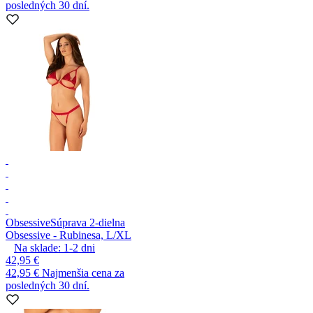
posledných 30 dní.
Obsessive
Súprava 2-dielna
Obsessive - Rubinesa, L/XL
Na sklade:
1-2
dni
42,95 €
42,95 €
Najmenšia cena za
posledných 30 dní.