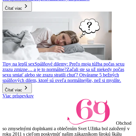
Čítať viac
Tipy na lepší sex
Spálňové dilemy: Prečo moja túžba počas sexu
zrazu zmizne… a je to normálne?
Začali ste sa už niekedy počas
sexu smiať alebo ste zrazu stratili chuť? Otvárame 5 bežných
spálňových dilem, ktoré sú oveľa normálnejšie, než si myslíte.
Čítať viac
Viac príspevkov
Obchod
so zmyselnými doplnkami a oblečením Svet Užitka bol založený v
roku 2011 s cieľom poskytnúť našim zákazníkom širokú škálu