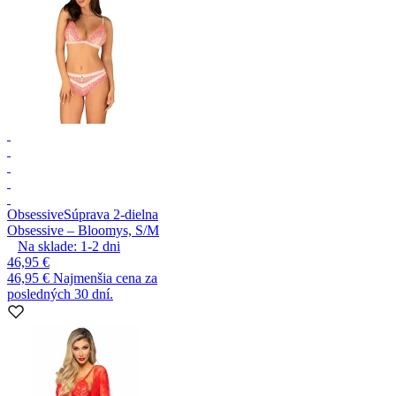
Obsessive
Súprava 2-dielna
Obsessive – Bloomys, S/M
Na sklade:
1-2
dni
46,95 €
46,95 €
Najmenšia cena za
posledných 30 dní.