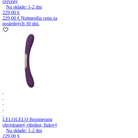
červený
Na sklade:
1-2
dni
229,00 €
229,00 €
Najmenšia cena za
posledných 30 dní.
LELO
LELO Boomerang
obojstranný vibrátor, fialový
Na sklade:
1-2
dni
229,00 €