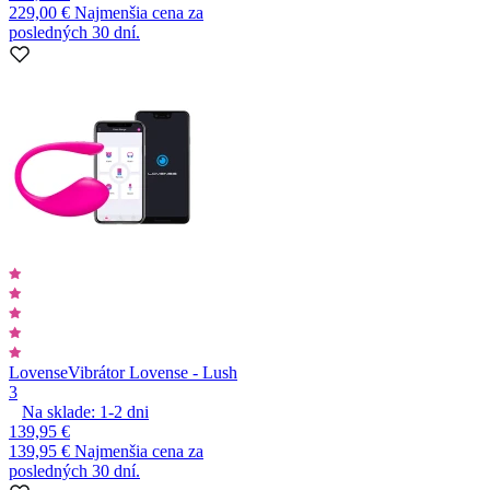
229,00 €
Najmenšia cena za
posledných 30 dní.
Lovense
Vibrátor Lovense - Lush
3
Na sklade:
1-2
dni
139,95 €
139,95 €
Najmenšia cena za
posledných 30 dní.