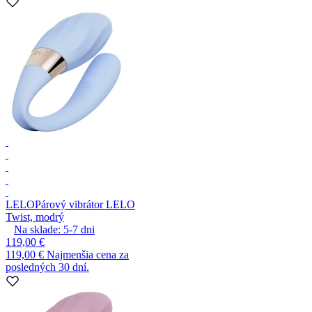
LELO
Párový vibrátor LELO
Twist, modrý
Na sklade:
5-7
dni
119,00 €
119,00 €
Najmenšia cena za
posledných 30 dní.