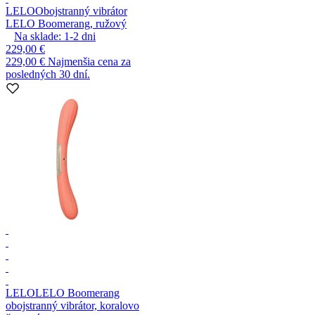
LELO
Obojstranný vibrátor
LELO Boomerang, ružový
Na sklade:
1-2
dni
229,00 €
229,00 €
Najmenšia cena za
posledných 30 dní.
LELO
LELO Boomerang
obojstranný vibrátor, koralovo