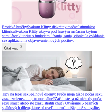
Erotické hračky
Svakom Klitty: diskrétny mačací stimulátor
klitorisu
Svakom Klitty ukrýva pod hravým mačacím krytom
stimulátor klitorisu s funkciami lízania, sania, vibrácií a ovládania
cez aplikáciu na objavovanie nových pocitov.
Čítať viac
Tipy na lepší sex
Spálňové dilemy: Prečo moja túžba počas sexu
zrazu zmizne… a je to normálne?
Začali ste sa už niekedy počas
sexu smiať alebo ste zrazu stratili chuť? Otvárame 5 bežných
spálňových dilem, ktoré sú oveľa normálnejšie, než si myslíte.