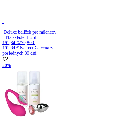
Deluxe balíček pre milencov
Na sklade:
1-2
dni
191,84 €
239,80 €
191,84 €
Najmenšia cena za
posledných 30 dní.
20%