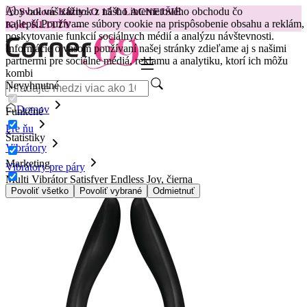
Aby bol váš zážitok z nášho internetového obchodu čo
😽
Svakom Klitty: O 15 € LACNEJŠIE
najlepší.
Používame súbory cookie na prispôsobenie obsahu a reklám,
Kód: KLITTY →
poskytovanie funkcií sociálnych médií a analýzu návštevnosti.
Informácie o vašom používaní našej stránky zdieľame aj s našimi
partnermi pre sociálne médiá, reklamu a analytiku, ktorí ich môžu
kombi
Nevyhnutné
Domov
Funkčné
Pre ňu
Štatistiky
Vibrátory
Marketing
Vibrátory pre páry
Multi Vibrátor Satisfyer Endless Joy, čierna
Povoliť všetko
Povoliť vybrané
Odmietnuť