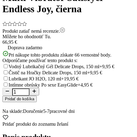
Endless Joy, čierna
Produkt zatiaľ nemá recenzie.
Môžete ho ohodnotiť
Tu.
66,95 €
Doprava zadarmo
Pri nákupe tohto produktu získate
66
vernostné body.
Odporúčame používať tento produkt s:
Vodný Lubrikačný Gél Delicate Drops, 150 ml
+9,95 €
Čistič na Hračky Delicate Drops, 150 ml
+9,95 €
Lubrikant JO H2O, 120 ml
+19,95 €
Intímne obrúsky Po sexe EasyGlide
+4,95 €
Pridať do košíka
Na sklade:
Doručenie
5-7
pracovné dni
Pridať produkt do zoznamu želaní
Popis produktu