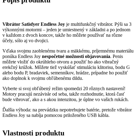
Vibrátor Satisfyer Endless Joy
je multifunkčný vibrátor. Pýši sa 3
výkonnými motormi – jeden je umiestnený v základni a po jednom
v každom z dvoch koncov, takže ho môžete používať na rôzne
účely, sólo aj vo dvojici.
Vďaka svojmu zaoblenému tvaru a mäkkému, príjemnému materiálu
ponúka Endless Joy
nespočetné možnosti objavovania
. Penis
môžete vložiť do okrúhleho otvoru a použiť ho ako vibračný
erekčný krúžok. Môžete tiež vyskúšať stimuláciu klitorisu, bodu G
alebo bodu P, bradaviek, semenníkov, hrádze, prípadne ho použiť
ako doplnok k svojmu obľúbenému dildu.
Vyberte si svoj obľúbený režim spomedzi 20 rôznych nastavení!
Motory pracujú nezávisle od seba, takže rozhodnutie, ktorá časť
bude vibrovať, ako a s akou intenzitou, je úplne vo vašich rukách.
Ďalšia výhoda: na prevádzku nepotrebujete batérie, pretože vibrátor
Endless Joy sa nabíja pomocou priloženého USB kábla.
Vlastnosti produktu