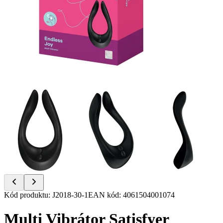
Item
Kód produktu
:
J2018-30-1
EAN kód
:
4061504001074
1
of
Multi Vibrátor Satisfyer
6