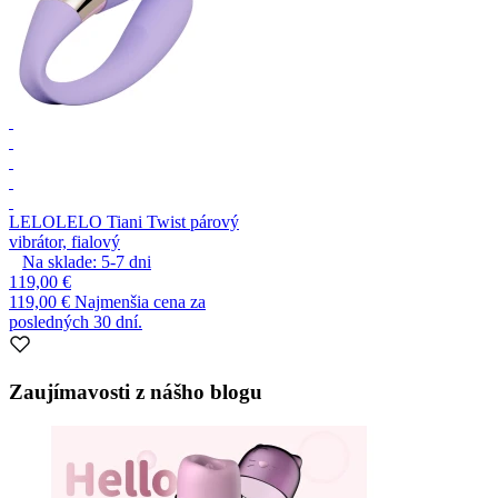
LELO
LELO Tiani Twist párový
vibrátor, fialový
Na sklade:
5-7
dni
119,00 €
119,00 €
Najmenšia cena za
posledných 30 dní.
Zaujímavosti z nášho blogu