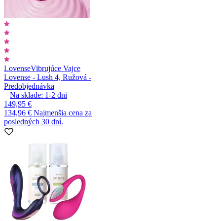
Lovense
Vibrujúce Vajce
Lovense - Lush 4, Ružová -
Predobjednávka
Na sklade:
1-2
dni
149,95 €
134,96 €
Najmenšia cena za
posledných 30 dní.