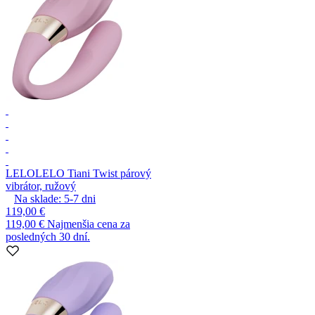
LELO
LELO Tiani Twist párový
vibrátor, ružový
Na sklade:
5-7
dni
119,00 €
119,00 €
Najmenšia cena za
posledných 30 dní.