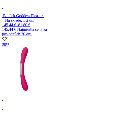
Balíček Goddess Pleasure
Na sklade:
1-2
dni
145,44 €
181,80 €
145,44 €
Najmenšia cena za
posledných 30 dní.
20%