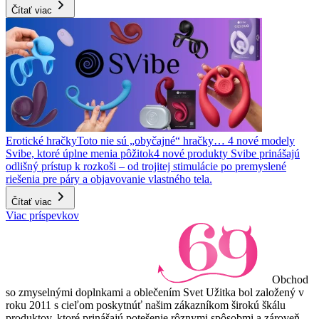
Čítať viac
Erotické hračky
Toto nie sú „obyčajné“ hračky… 4 nové modely
Svibe, ktoré úplne menia pôžitok
4 nové produkty Svibe prinášajú
odlišný prístup k rozkoši – od trojitej stimulácie po premyslené
riešenia pre páry a objavovanie vlastného tela.
Čítať viac
Viac príspevkov
Obchod
so zmyselnými doplnkami a oblečením Svet Užitka bol založený v
roku 2011 s cieľom poskytnúť našim zákazníkom širokú škálu
produktov, ktoré prinášajú potešenie rôznymi spôsobmi a zároveň