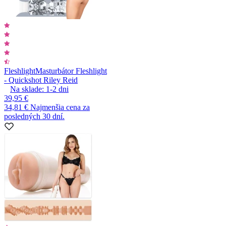
Fleshlight
Masturbátor Fleshlight
- Quickshot Riley Reid
Na sklade:
1-2
dni
39,95 €
34,81 €
Najmenšia cena za
posledných 30 dní.