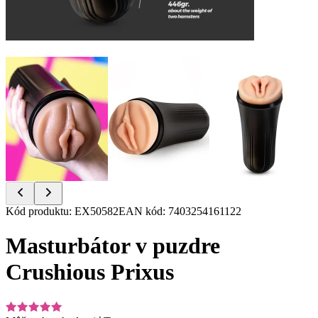
Item
Kód produktu
:
EX50582
EAN kód
:
7403254161122
1
of
Masturbátor v puzdre
7
Crushious Prixus