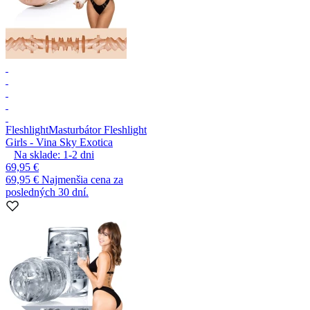
Fleshlight
Masturbátor Fleshlight
Girls - Vina Sky Exotica
Na sklade:
1-2
dni
69,95 €
69,95 €
Najmenšia cena za
posledných 30 dní.