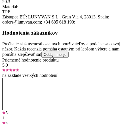
50.3
Materiál:
TPE
Zástupca EÚ:
LUNYVAN S.L.
, Gran Vía 4
, 28013
, Spain;
orders@lunyvan.com;
+34 685 618 190;
Hodnotenia zákazníkov
Prečítajte si skúsenosti ostatných používateľov a podeľte sa o svoj
názor. Každá recenzia pomáha ostatným pri lepšom výbere a nám
pomáha zlepšovať sa!
Oddaj mnenje
Priemerné hodnotenie produktu
5.0
na základe všetkých hodnotení
5
1
4