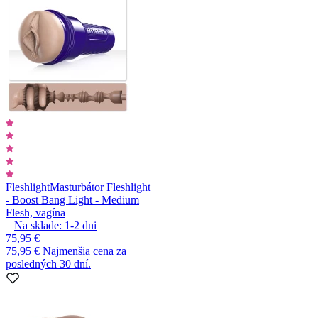
Fleshlight
Masturbátor Fleshlight
- Boost Bang Light - Medium
Flesh, vagína
Na sklade:
1-2
dni
75,95 €
75,95 €
Najmenšia cena za
posledných 30 dní.