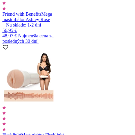
Friend with Benefits
Mega
masturbátor Ashley Rose
Na sklade:
1-2
dni
56,95 €
48,97 €
Najmenšia cena za
posledných 30 dní.
Fleshlight
Masturbátor Fleshlight