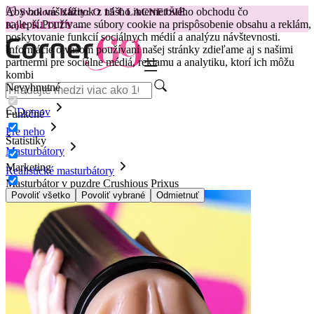
Aby bol váš zážitok z nášho internetového obchodu čo
😽
Svakom Klitty: O 15 € LACNEJŠIE
najlepší.
Používame súbory cookie na prispôsobenie obsahu a reklám,
Kód: KLITTY →
poskytovanie funkcií sociálnych médií a analýzu návštevnosti.
Informácie o vašom používaní našej stránky zdieľame aj s našimi
partnermi pre sociálne médiá, reklamu a analytiku, ktorí ich môžu
kombi
Nevyhnutné
Domov
Funkčné
Pre neho
Štatistiky
Masturbátory
Marketing
Realistické masturbátory
Masturbátor v puzdre Crushious Prixus
Povoliť všetko
Povoliť vybrané
Odmietnuť