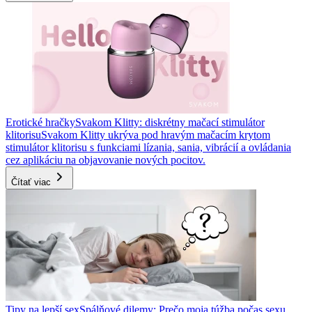
Erotické hračky
Svakom Klitty: diskrétny mačací stimulátor
klitorisu
Svakom Klitty ukrýva pod hravým mačacím krytom
stimulátor klitorisu s funkciami lízania, sania, vibrácií a ovládania
cez aplikáciu na objavovanie nových pocitov.
Čítať viac
Tipy na lepší sex
Spálňové dilemy: Prečo moja túžba počas sexu