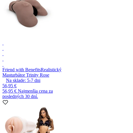
Friend with Benefits
Realistický
Masturbátor Trinity Rose
Na sklade:
5-7
dni
56,95 €
56,95 €
Najmenšia cena za
posledných 30 dní.