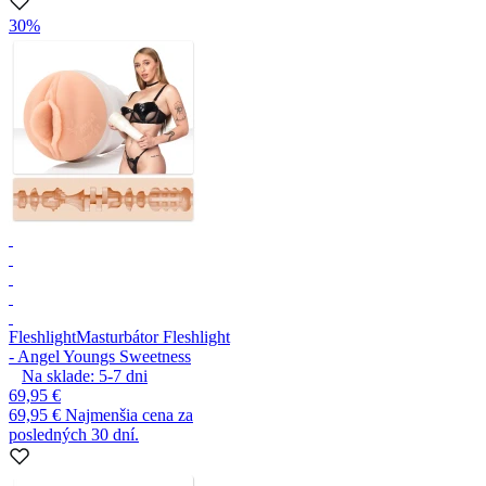
30%
Fleshlight
Masturbátor Fleshlight
- Angel Youngs Sweetness
Na sklade:
5-7
dni
69,95 €
69,95 €
Najmenšia cena za
posledných 30 dní.