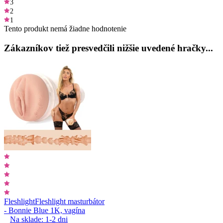
3
2
1
Tento produkt nemá žiadne hodnotenie
Zákazníkov tiež presvedčili nižšie uvedené hračky...
Fleshlight
Fleshlight masturbátor
- Bonnie Blue 1K, vagína
Na sklade:
1-2
dni