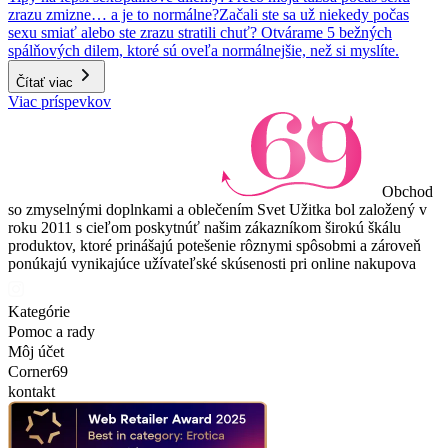
zrazu zmizne… a je to normálne?
Začali ste sa už niekedy počas
sexu smiať alebo ste zrazu stratili chuť? Otvárame 5 bežných
spálňových dilem, ktoré sú oveľa normálnejšie, než si myslíte.
Čítať viac
Viac príspevkov
Obchod
so zmyselnými doplnkami a oblečením Svet Užitka bol založený v
roku 2011 s cieľom poskytnúť našim zákazníkom širokú škálu
produktov, ktoré prinášajú potešenie rôznymi spôsobmi a zároveň
ponúkajú vynikajúce užívateľské skúsenosti pri online nakupova
Kategórie
Pomoc a rady
Môj účet
Corner69
kontakt