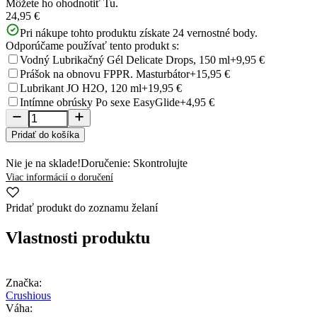
Môžete ho ohodnotiť
Tu.
24,95 €
Pri nákupe tohto produktu získate
24
vernostné body.
Odporúčame používať tento produkt s:
Vodný Lubrikačný Gél Delicate Drops, 150 ml
+9,95 €
Prášok na obnovu FPPR. Masturbátor
+15,95 €
Lubrikant JO H2O, 120 ml
+19,95 €
Intímne obrúsky Po sexe EasyGlide
+4,95 €
Pridať do košíka
Nie je na sklade!
Doručenie: Skontrolujte
Viac informácií o doručení
Pridať produkt do zoznamu želaní
Vlastnosti produktu
Značka:
Crushious
Váha: