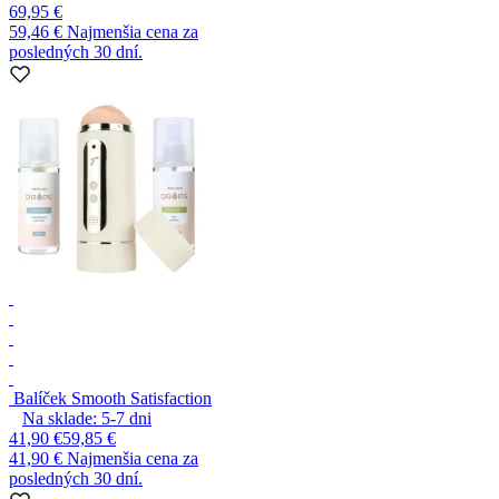
69,95 €
59,46 €
Najmenšia cena za
posledných 30 dní.
Balíček Smooth Satisfaction
Na sklade:
5-7
dni
41,90 €
59,85 €
41,90 €
Najmenšia cena za
posledných 30 dní.