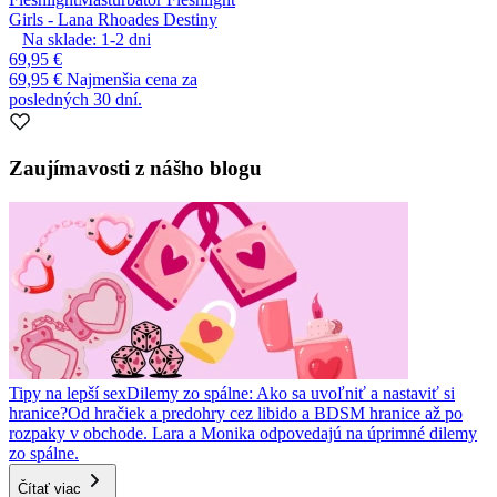
Girls - Lana Rhoades Destiny
Na sklade:
1-2
dni
69,95 €
69,95 €
Najmenšia cena za
posledných 30 dní.
Zaujímavosti z nášho blogu
Tipy na lepší sex
Dilemy zo spálne: Ako sa uvoľniť a nastaviť si
hranice?
Od hračiek a predohry cez libido a BDSM hranice až po
rozpaky v obchode. Lara a Monika odpovedajú na úprimné dilemy
zo spálne.
Čítať viac