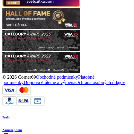
© 2026 Corner69
Obchodné podmienky
Platobné
podmienky
Doprava
Vrátenie a výmena
Ochrana osobných údajov
Profil
Zoznam prianí