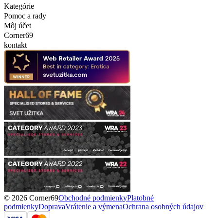
Kategórie
Pomoc a rady
Môj účet
Corner69
kontakt
© 2026 Corner69
Obchodné podmienky
Platobné
podmienky
Doprava
Vrátenie a výmena
Ochrana osobných údajov