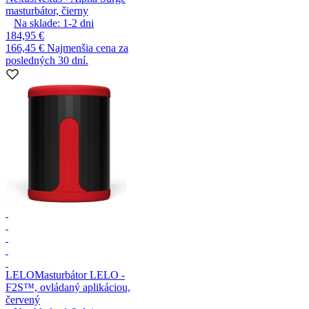
masturbátor, čierny
Na sklade:
1-2
dni
184,95 €
166,45 €
Najmenšia cena za
posledných 30 dní.
LELO
Masturbátor LELO -
F2S™, ovládaný aplikáciou,
červený