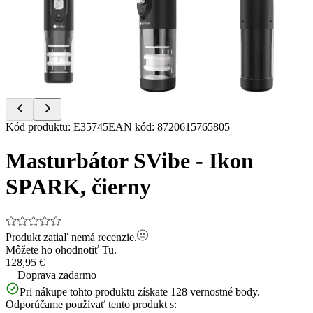
Item
Kód produktu
:
E35745
EAN kód
:
8720615765805
1
of
Masturbátor SVibe - Ikon
13
SPARK, čierny
Produkt zatiaľ nemá recenzie.
Môžete ho ohodnotiť
Tu.
128,95 €
Doprava zadarmo
Pri nákupe tohto produktu získate
128
vernostné body.
Odporúčame používať tento produkt s: