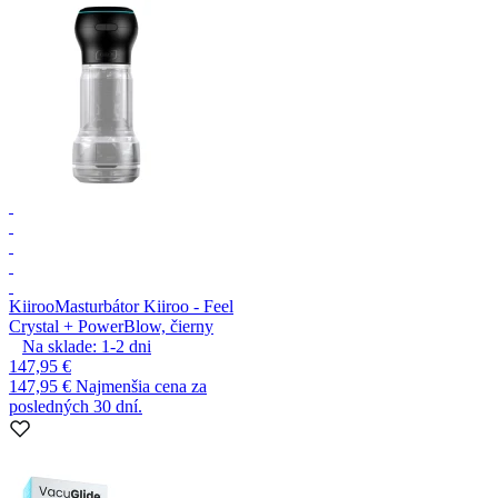
Kiiroo
Masturbátor Kiiroo - Feel
Crystal + PowerBlow, čierny
Na sklade:
1-2
dni
147,95 €
147,95 €
Najmenšia cena za
posledných 30 dní.