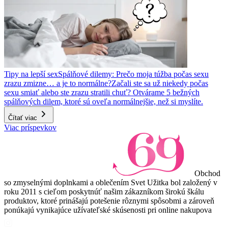
Tipy na lepší sex
Spálňové dilemy: Prečo moja túžba počas sexu
zrazu zmizne… a je to normálne?
Začali ste sa už niekedy počas
sexu smiať alebo ste zrazu stratili chuť? Otvárame 5 bežných
spálňových dilem, ktoré sú oveľa normálnejšie, než si myslíte.
Čítať viac
Viac príspevkov
Obchod
so zmyselnými doplnkami a oblečením Svet Užitka bol založený v
roku 2011 s cieľom poskytnúť našim zákazníkom širokú škálu
produktov, ktoré prinášajú potešenie rôznymi spôsobmi a zároveň
ponúkajú vynikajúce užívateľské skúsenosti pri online nakupova