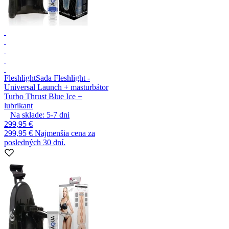
Fleshlight
Sada Fleshlight -
Universal Launch + masturbátor
Turbo Thrust Blue Ice +
lubrikant
Na sklade:
5-7
dni
299,95 €
299,95 €
Najmenšia cena za
posledných 30 dní.