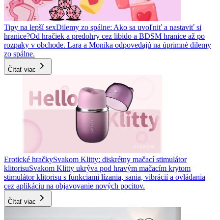
Tipy na lepší sex
Dilemy zo spálne: Ako sa uvoľniť a nastaviť si
hranice?
Od hračiek a predohry cez libido a BDSM hranice až po
rozpaky v obchode. Lara a Monika odpovedajú na úprimné dilemy
zo spálne.
Čítať viac
Erotické hračky
Svakom Klitty: diskrétny mačací stimulátor
klitorisu
Svakom Klitty ukrýva pod hravým mačacím krytom
stimulátor klitorisu s funkciami lízania, sania, vibrácií a ovládania
cez aplikáciu na objavovanie nových pocitov.
Čítať viac