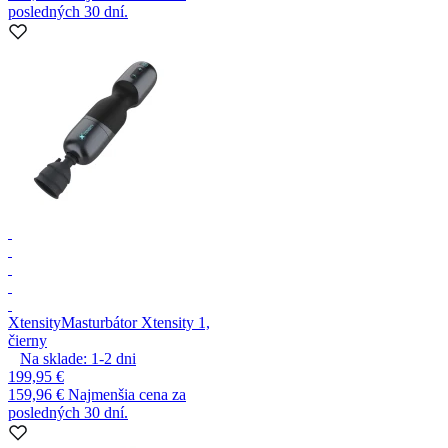
posledných 30 dní.
Xtensity
Masturbátor Xtensity 1,
čierny
Na sklade:
1-2
dni
199,95 €
159,96 €
Najmenšia cena za
posledných 30 dní.