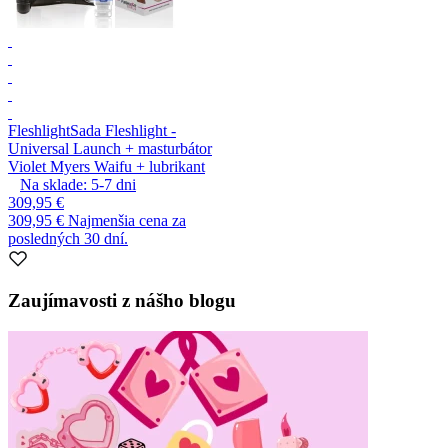
Fleshlight
Sada Fleshlight -
Universal Launch + masturbátor
Violet Myers Waifu + lubrikant
Na sklade:
5-7
dni
309,95 €
309,95 €
Najmenšia cena za
posledných 30 dní.
Zaujímavosti z nášho blogu