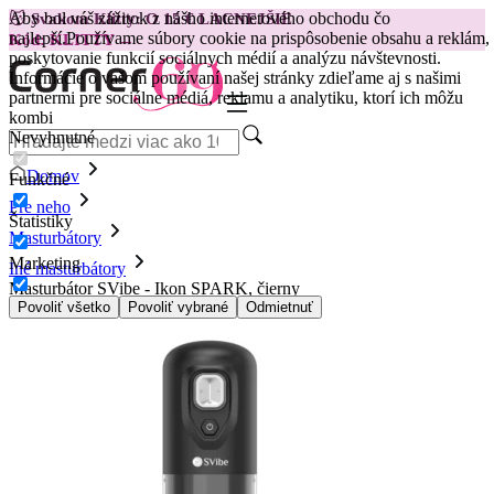
Aby bol váš zážitok z nášho internetového obchodu čo
😽
Svakom Klitty: O 15 € LACNEJŠIE
najlepší.
Používame súbory cookie na prispôsobenie obsahu a reklám,
Kód: KLITTY →
poskytovanie funkcií sociálnych médií a analýzu návštevnosti.
Informácie o vašom používaní našej stránky zdieľame aj s našimi
partnermi pre sociálne médiá, reklamu a analytiku, ktorí ich môžu
kombi
Nevyhnutné
Domov
Funkčné
Pre neho
Štatistiky
Masturbátory
Marketing
Iné masturbátory
Masturbátor SVibe - Ikon SPARK, čierny
Povoliť všetko
Povoliť vybrané
Odmietnuť