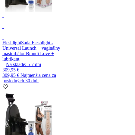
Fleshlight
Sada Fleshlight -
Universal Launch + vaginálny
masturbátor Brandi Love +
lubrikant
Na sklade:
5-7
dni
309,95 €
309,95 €
Najmenšia cena za
posledných 30 dní.