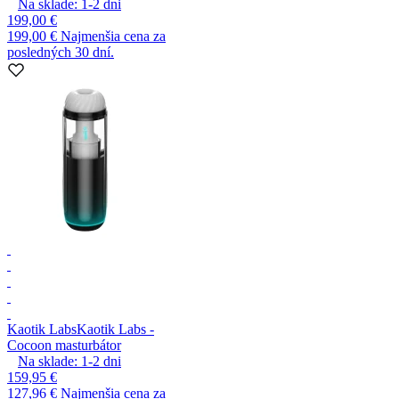
Na sklade:
1-2
dni
199,00 €
199,00 €
Najmenšia cena za
posledných 30 dní.
Kaotik Labs
Kaotik Labs -
Cocoon masturbátor
Na sklade:
1-2
dni
159,95 €
127,96 €
Najmenšia cena za