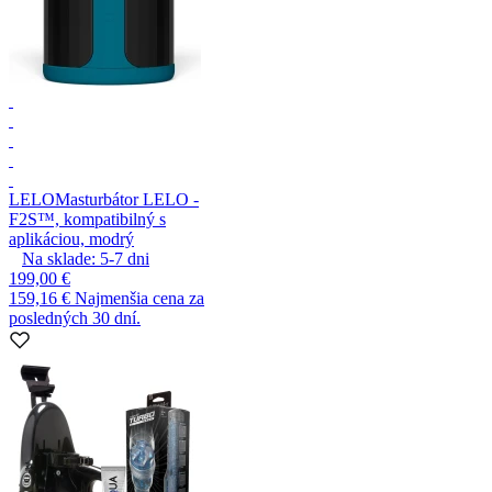
LELO
Masturbátor LELO -
F2S™, kompatibilný s
aplikáciou, modrý
Na sklade:
5-7
dni
199,00 €
159,16 €
Najmenšia cena za
posledných 30 dní.