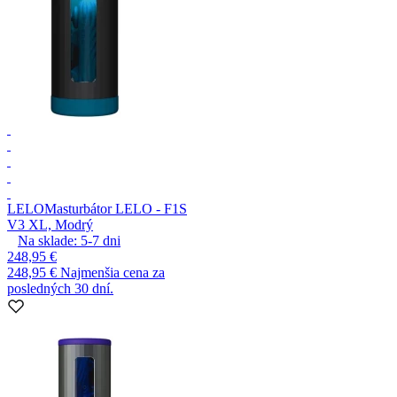
LELO
Masturbátor LELO - F1S
V3 XL, Modrý
Na sklade:
5-7
dni
248,95 €
248,95 €
Najmenšia cena za
posledných 30 dní.