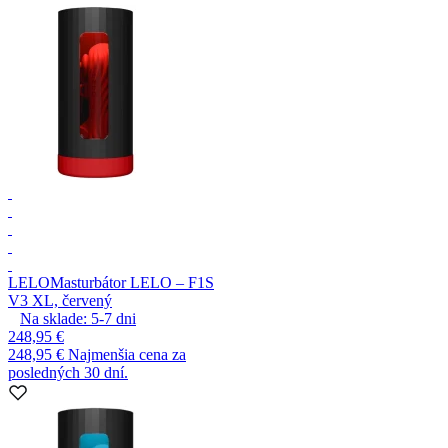
LELO
Masturbátor LELO – F1S
V3 XL, červený
Na sklade:
5-7
dni
248,95 €
248,95 €
Najmenšia cena za
posledných 30 dní.