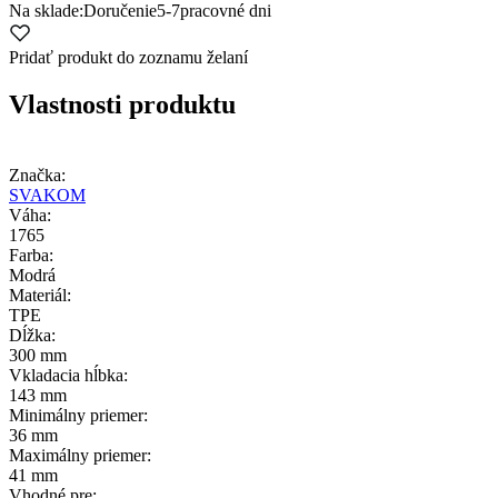
Na sklade:
Doručenie
5-7
pracovné dni
Pridať produkt do zoznamu želaní
Vlastnosti produktu
Značka:
SVAKOM
Váha:
1765
Farba:
Modrá
Materiál:
TPE
Dĺžka:
300 mm
Vkladacia hĺbka:
143 mm
Minimálny priemer:
36 mm
Maximálny priemer:
41 mm
Vhodné pre: