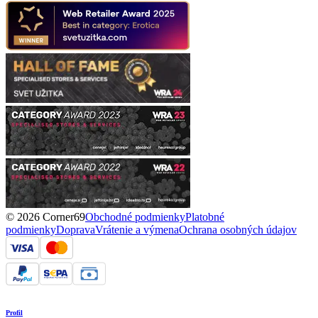
© 2026 Corner69
Obchodné podmienky
Platobné
podmienky
Doprava
Vrátenie a výmena
Ochrana osobných údajov
Profil