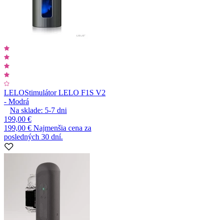
LELO
Stimulátor LELO F1S V2
- Modrá
Na sklade:
5-7
dni
199,00 €
199,00 €
Najmenšia cena za
posledných 30 dní.