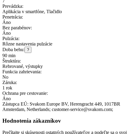
7
Prevádzka:
Aplikácia v smartfóne, Tlačidlo
Penetrácia:
Áno
Bez parabénov:
Áno
Pulzácia:
Rôzne nastavenia pulzácie
Doba behu:
?
90 min
Štruktúra:
Rebrované, výstupky
Funkcia zahrievania:
No
Záruka:
1 rok
Ochrana pre cestovanie:
Áno
Zástupca EÚ:
Svakom Europe BV
, Herengracht 449
, 1017BR
Amsterdam
, Netherlands;
customer-service@svakom.com;
Hodnotenia zákazníkov
Prečítajte si skúsenosti ostatných používateľov a podeľte sa o svoj