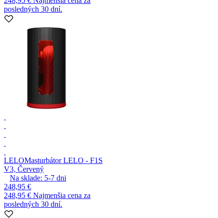
248,95 €
Najmenšia cena za
posledných 30 dní.
LELO
Masturbátor LELO - F1S
V3, Červený
Na sklade:
5-7
dni
248,95 €
248,95 €
Najmenšia cena za
posledných 30 dní.