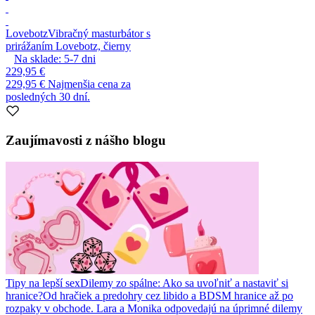
Lovebotz
Vibračný masturbátor s
prirážaním Lovebotz, čierny
Na sklade:
5-7
dni
229,95 €
229,95 €
Najmenšia cena za
posledných 30 dní.
Zaujímavosti z nášho blogu
Tipy na lepší sex
Dilemy zo spálne: Ako sa uvoľniť a nastaviť si
hranice?
Od hračiek a predohry cez libido a BDSM hranice až po
rozpaky v obchode. Lara a Monika odpovedajú na úprimné dilemy