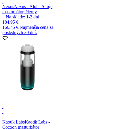
Nexus
Nexus - Alpha Surge
masturbátor, čierny
Na sklade:
1-2
dni
184,95 €
166,45 €
Najmenšia cena za
posledných 30 dní.
Kaotik Labs
Kaotik Labs -
Cocoon masturbátor