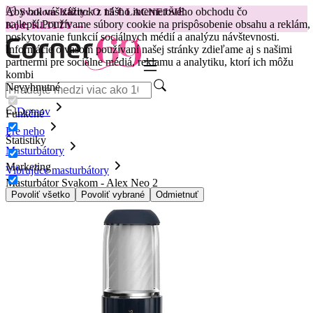
Aby bol váš zážitok z nášho internetového obchodu čo
😽
Svakom Klitty: O 15 € LACNEJŠIE
najlepší.
Používame súbory cookie na prispôsobenie obsahu a reklám,
Kód: KLITTY →
poskytovanie funkcií sociálnych médií a analýzu návštevnosti.
Informácie o vašom používaní našej stránky zdieľame aj s našimi
partnermi pre sociálne médiá, reklamu a analytiku, ktorí ich môžu
kombi
Nevyhnutné
Domov
Funkčné
Pre neho
Štatistiky
Masturbátory
Marketing
Vibrujúce masturbátory
Masturbátor Svakom - Alex Neo 2
Povoliť všetko
Povoliť vybrané
Odmietnuť