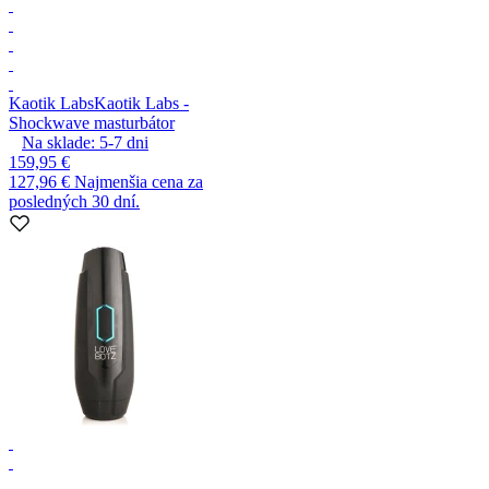
Kaotik Labs
Kaotik Labs -
Shockwave masturbátor
Na sklade:
5-7
dni
159,95 €
127,96 €
Najmenšia cena za
posledných 30 dní.