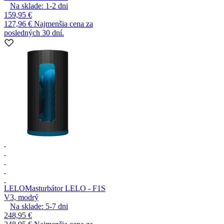
Na sklade:
1-2
dni
159,95 €
127,96 €
Najmenšia cena za
posledných 30 dní.
LELO
Masturbátor LELO - F1S
V3, modrý
Na sklade:
5-7
dni
248,95 €