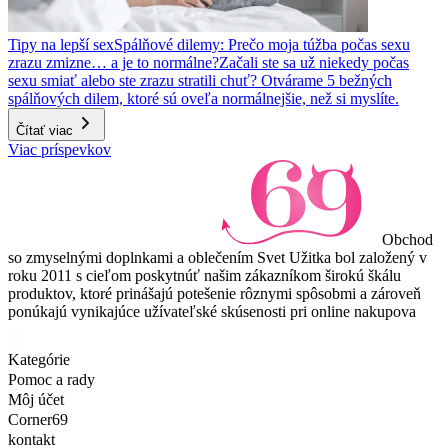
Tipy na lepší sex
Spálňové dilemy: Prečo moja túžba počas sexu
zrazu zmizne… a je to normálne?
Začali ste sa už niekedy počas
sexu smiať alebo ste zrazu stratili chuť? Otvárame 5 bežných
spálňových dilem, ktoré sú oveľa normálnejšie, než si myslíte.
Čítať viac
Viac príspevkov
Obchod
so zmyselnými doplnkami a oblečením Svet Užitka bol založený v
roku 2011 s cieľom poskytnúť našim zákazníkom širokú škálu
produktov, ktoré prinášajú potešenie rôznymi spôsobmi a zároveň
ponúkajú vynikajúce užívateľské skúsenosti pri online nakupova
Kategórie
Pomoc a rady
Môj účet
Corner69
kontakt