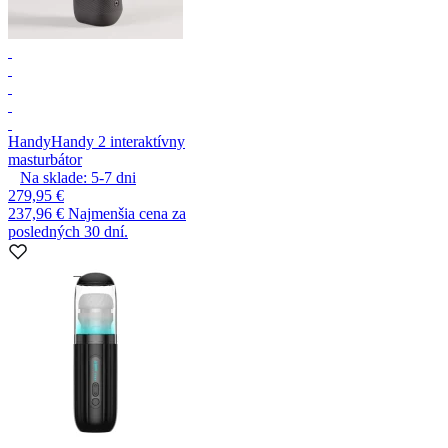
Handy
Handy 2 interaktívny
masturbátor
Na sklade:
5-7
dni
279,95 €
237,96 €
Najmenšia cena za
posledných 30 dní.