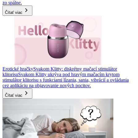
zo spálne.
Čítať viac
Erotické hračky
Svakom Klitty: diskrétny mačací stimulátor
klitorisu
Svakom Klitty ukrýva pod hravým mačacím krytom
stimulátor klitorisu s funkciami lízania, sania, vibrácií a ovládania
cez aplikáciu na objavovanie nových pocitov.
Čítať viac