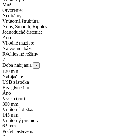
Muži
Otvorenie:
Neutrálny
Vnútorná štruktúra:
Nubs, Smooth, Ripples
Jednoduché čistenie:
Áno
Vhodné mazivo:
Na vodnej báze
Rýchlostné režimy:
7
Doba nabíjania:
?
120 min
Nabíjačka:
USB zástrčka
Bez glycerínu:
Áno
Výška (cm):
300 mm
Vnútorná dĺžka:
143 mm
Vnútorný priemer:
62 mm
Počet nastavení: