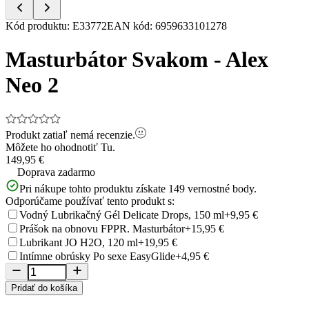
Item
Kód produktu
:
E33772
EAN kód
:
6959633101278
1
of
Masturbátor Svakom - Alex
5
Neo 2
Produkt zatiaľ nemá recenzie.
Môžete ho ohodnotiť
Tu.
149,95 €
Doprava zadarmo
Pri nákupe tohto produktu získate
149
vernostné body.
Odporúčame používať tento produkt s:
Vodný Lubrikačný Gél Delicate Drops, 150 ml
+9,95 €
Prášok na obnovu FPPR. Masturbátor
+15,95 €
Lubrikant JO H2O, 120 ml
+19,95 €
Intímne obrúsky Po sexe EasyGlide
+4,95 €
Pridať do košíka