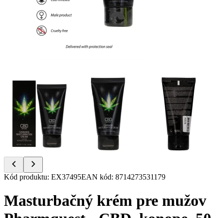
Item
Kód produktu
:
EX37495
EAN kód
:
8714273531179
1
of
Masturbačný krém pre mužov
6