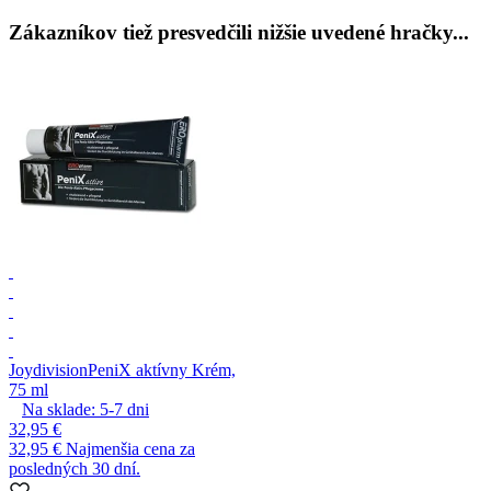
Zákazníkov tiež presvedčili nižšie uvedené hračky...
Joydivision
PeniX aktívny Krém,
75 ml
Na sklade:
5-7
dni
32,95 €
32,95 €
Najmenšia cena za
posledných 30 dní.