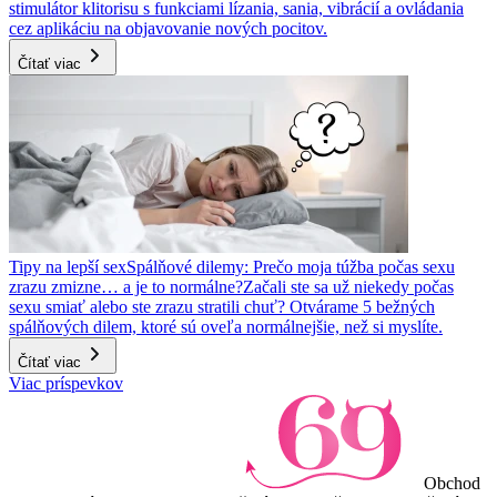
stimulátor klitorisu s funkciami lízania, sania, vibrácií a ovládania
cez aplikáciu na objavovanie nových pocitov.
Čítať viac
Tipy na lepší sex
Spálňové dilemy: Prečo moja túžba počas sexu
zrazu zmizne… a je to normálne?
Začali ste sa už niekedy počas
sexu smiať alebo ste zrazu stratili chuť? Otvárame 5 bežných
spálňových dilem, ktoré sú oveľa normálnejšie, než si myslíte.
Čítať viac
Viac príspevkov
Obchod