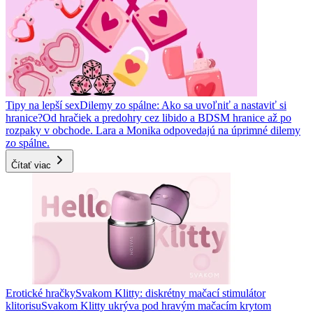
Tipy na lepší sex
Dilemy zo spálne: Ako sa uvoľniť a nastaviť si
hranice?
Od hračiek a predohry cez libido a BDSM hranice až po
rozpaky v obchode. Lara a Monika odpovedajú na úprimné dilemy
zo spálne.
Čítať viac
Erotické hračky
Svakom Klitty: diskrétny mačací stimulátor
klitorisu
Svakom Klitty ukrýva pod hravým mačacím krytom