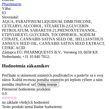
Pharmquests
Váha:
63
Slovenské:
AQUA, PARAFFINUM LIQUIDUM, DIMETHICONE,
CETEARYL ALCOHOL, STEARETH-2,GLYCERIN
PETROLATUM, SABARETH-21,PHENOXYETHANOL,
ETHYLHEXYL GLYCERIN, TOCOPHEROL, SODIUM
CITRATE, CANNABIS SATIVA SEED OIL, HELLIANTHUS
ANNUUS SEED OIL, CANNABIS SATIVA SEED EXTRACT,
CITRIC ACID
Zástupca EÚ:
PHARMQUESTS B.V.
, Veesteeg 10
, 6658 KP
,
Netherlands;
+31 10 840 7012;
Hodnotenia zákazníkov
Prečítajte si skúsenosti ostatných používateľov a podeľte sa o svoj
názor. Každá recenzia pomáha ostatným pri lepšom výbere a nám
pomáha zlepšovať sa!
Oddaj mnenje
Priemerné hodnotenie produktu
0.0
na základe všetkých hodnotení
Tento produkt nemá žiadne hodnotenie