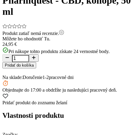
Pharmquest - CBD, konope, 50
ml
Produkt zatiaľ nemá recenzie.
Môžete ho ohodnotiť
Tu.
24,95 €
Pri nákupe tohto produktu získate
24
vernostné body.
Pridať do košíka
Na sklade:
Doručenie
1-2
pracovné dni
Objednajte
do 17:00
a obdržíte ju nasledujúci pracovný deň.
Pridať produkt do zoznamu želaní
Vlastnosti produktu
Značka: