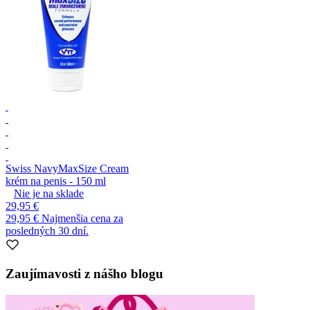
Swiss Navy
MaxSize Cream
krém na penis - 150 ml
Nie je na sklade
29,95 €
29,95 €
Najmenšia cena za
posledných 30 dní.
Zaujímavosti z nášho blogu