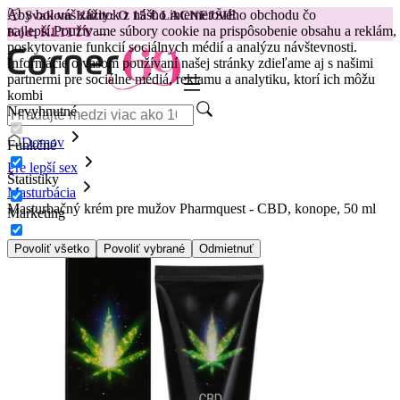
Aby bol váš zážitok z nášho internetového obchodu čo
😽
Svakom Klitty: O 15 € LACNEJŠIE
najlepší.
Používame súbory cookie na prispôsobenie obsahu a reklám,
Kód: KLITTY →
poskytovanie funkcií sociálnych médií a analýzu návštevnosti.
Informácie o vašom používaní našej stránky zdieľame aj s našimi
partnermi pre sociálne médiá, reklamu a analytiku, ktorí ich môžu
kombi
Nevyhnutné
Domov
Funkčné
Pre lepší sex
Štatistiky
Masturbácia
Masturbačný krém pre mužov Pharmquest - CBD, konope, 50 ml
Marketing
Povoliť všetko
Povoliť vybrané
Odmietnuť