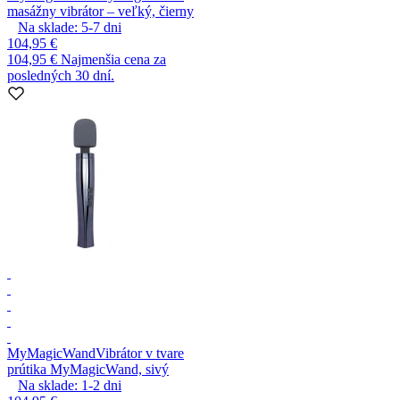
masážny vibrátor – veľký, čierny
Na sklade:
5-7
dni
104,95 €
104,95 €
Najmenšia cena za
posledných 30 dní.
MyMagicWand
Vibrátor v tvare
prútika MyMagicWand, sivý
Na sklade:
1-2
dni