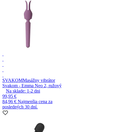
SVAKOM
Masážny vibrátor
Svakom - Emma Neo 2, ružový
Na sklade:
1-2
dni
99,95 €
84,96 €
Najmenšia cena za
posledných 30 dní.