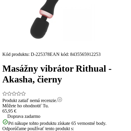
Kód produktu
:
D-225378
EAN kód
:
8435565912253
Masážny vibrátor Rithual -
Akasha, čierny
Produkt zatiaľ nemá recenzie.
Môžete ho ohodnotiť
Tu.
65,95 €
Doprava zadarmo
Pri nákupe tohto produktu získate
65
vernostné body.
Odporúčame používať tento produkt s: