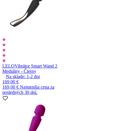
LELO
Vibrátor Smart Wand 2
Mediálny - Čierny
Na sklade:
1-2
dni
169,00 €
169,00 €
Najmenšia cena za
posledných 30 dní.