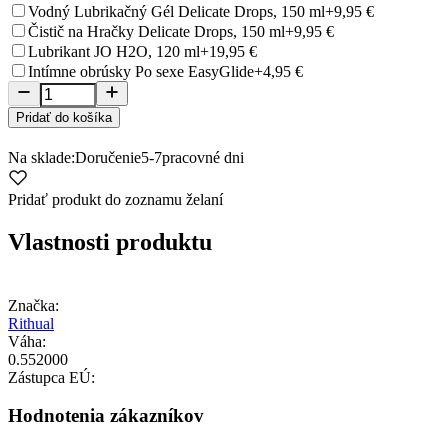
Vodný Lubrikačný Gél Delicate Drops, 150 ml
+9,95 €
Čistič na Hračky Delicate Drops, 150 ml
+9,95 €
Lubrikant JO H2O, 120 ml
+19,95 €
Intímne obrúsky Po sexe EasyGlide
+4,95 €
Pridať do košíka
Na sklade:
Doručenie
5-7
pracovné dni
Pridať produkt do zoznamu želaní
Vlastnosti produktu
Značka:
Rithual
Váha:
0.552000
Zástupca EÚ:
Hodnotenia zákazníkov