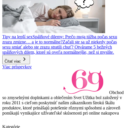
Tipy na lepší sex
Spálňové dilemy: Prečo moja túžba počas sexu
zrazu zmizne… a je to normálne?
Začali ste sa už niekedy počas
sexu smiať alebo ste zrazu stratili chuť? Otvárame 5 bežných
spálňových dilem, ktoré sú oveľa normálnejšie, než si myslíte.
Čítať viac
Viac príspevkov
Obchod
so zmyselnými doplnkami a oblečením Svet Užitka bol založený v
roku 2011 s cieľom poskytnúť našim zákazníkom širokú škálu
produktov, ktoré prinášajú potešenie rôznymi spôsobmi a zároveň
ponúkajú vynikajúce užívateľské skúsenosti pri online nakupova
Kategórie