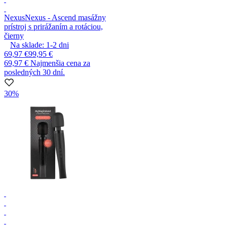
Nexus
Nexus - Ascend masážny
prístroj s prirážaním a rotáciou,
čierny
Na sklade:
1-2
dni
69,97 €
99,95 €
69,97 €
Najmenšia cena za
posledných 30 dní.
30%