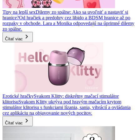
Tipy na lepší sex
Dilemy zo spálne: Ako sa uvoľniť a nastaviť si
hranice?
Od hračiek a predohry cez libido a BDSM hranice až po
rozpaky v obchode. Lara a Monika odpovedajú na úprimné dilemy
zo spálne.
Čítať viac
Erotické hračky
Svakom Klitty: diskrétny mačací stimulátor
klitorisu
Svakom Klitty ukrýva pod hravým mačacím krytom
stimulátor klitorisu s funkciami lízania, sania, vibrácií a ovládania
cez aplikáciu na objavovanie nových pocitov.
Čítať viac