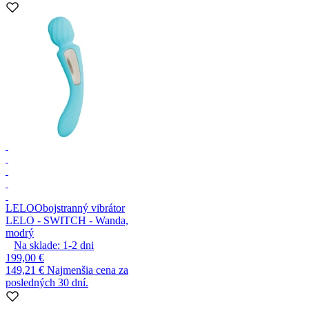
LELO
Obojstranný vibrátor
LELO - SWITCH - Wanda,
modrý
Na sklade:
1-2
dni
199,00 €
149,21 €
Najmenšia cena za
posledných 30 dní.