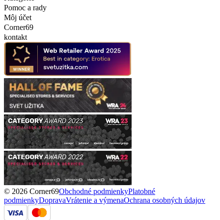
Pomoc a rady
Môj účet
Corner69
kontakt
© 2026 Corner69
Obchodné podmienky
Platobné
podmienky
Doprava
Vrátenie a výmena
Ochrana osobných údajov