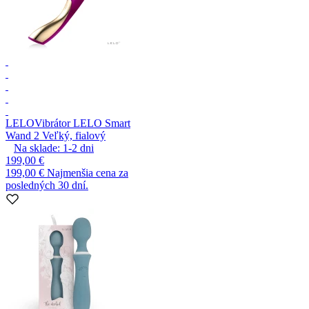
LELO
Vibrátor LELO Smart
Wand 2 Veľký, fialový
Na sklade:
1-2
dni
199,00 €
199,00 €
Najmenšia cena za
posledných 30 dní.