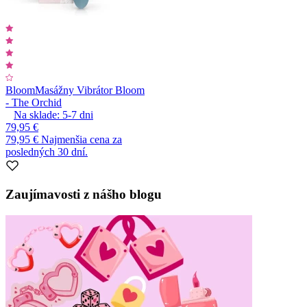
Bloom
Masážny Vibrátor Bloom
- The Orchid
Na sklade:
5-7
dni
79,95 €
79,95 €
Najmenšia cena za
posledných 30 dní.
Zaujímavosti z nášho blogu