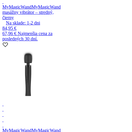
MyMagicWand
MyMagicWand
masážny vibrátor – stredný,
čierny
Na sklade:
1-2
dni
84,95 €
67,96 €
Najmenšia cena za
posledných 30 dní.
MyMagicWand
MyMagicWand