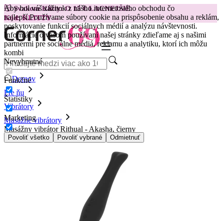
Aby bol váš zážitok z nášho internetového obchodu čo
😽
Svakom Klitty: O 15 € LACNEJŠIE
najlepší.
Používame súbory cookie na prispôsobenie obsahu a reklám,
Kód: KLITTY →
poskytovanie funkcií sociálnych médií a analýzu návštevnosti.
Informácie o vašom používaní našej stránky zdieľame aj s našimi
partnermi pre sociálne médiá, reklamu a analytiku, ktorí ich môžu
kombi
Nevyhnutné
Domov
Funkčné
Pre ňu
Štatistiky
Vibrátory
Marketing
Masážne vibrátory
Masážny vibrátor Rithual - Akasha, čierny
Povoliť všetko
Povoliť vybrané
Odmietnuť