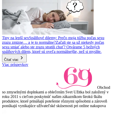
Tipy na lepší sex
Spálňové dilemy: Prečo moja túžba počas sexu
zrazu zmizne… a je to normálne?
Začali ste sa už niekedy počas
sexu smiať alebo ste zrazu stratili chuť? Otvárame 5 bežných
spálňových dilem, ktoré sú oveľa normálnejšie, než si myslíte.
Čítať viac
Viac príspevkov
Obchod
so zmyselnými doplnkami a oblečením Svet Užitka bol založený v
roku 2011 s cieľom poskytnúť našim zákazníkom širokú škálu
produktov, ktoré prinášajú potešenie rôznymi spôsobmi a zároveň
ponúkajú vynikajúce užívateľské skúsenosti pri online nakupova