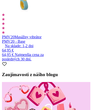
PMV20
Masážny vibrátor
PMV20 - Base
Na sklade:
1-2
dni
64,95 €
64,95 €
Najmenšia cena za
posledných 30 dní.
Zaujímavosti z nášho blogu