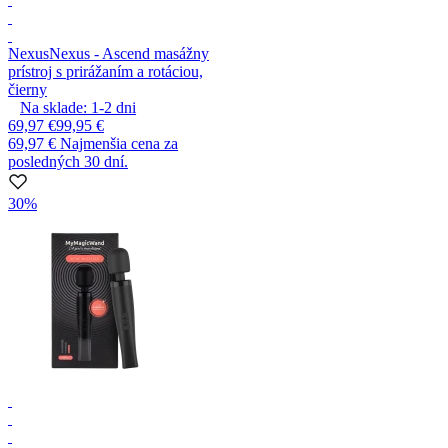
Nexus
Nexus - Ascend masážny
prístroj s prirážaním a rotáciou,
čierny
Na sklade:
1-2
dni
69,97 €
99,95 €
69,97 €
Najmenšia cena za
posledných 30 dní.
30%