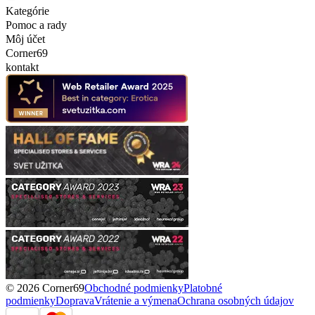
Kategórie
Pomoc a rady
Môj účet
Corner69
kontakt
© 2026 Corner69
Obchodné podmienky
Platobné
podmienky
Doprava
Vrátenie a výmena
Ochrana osobných údajov