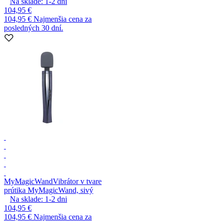
Na sklade:
1-2
dni
104,95 €
104,95 €
Najmenšia cena za
posledných 30 dní.
MyMagicWand
Vibrátor v tvare
prútika MyMagicWand, sivý
Na sklade:
1-2
dni
104,95 €
104,95 €
Najmenšia cena za