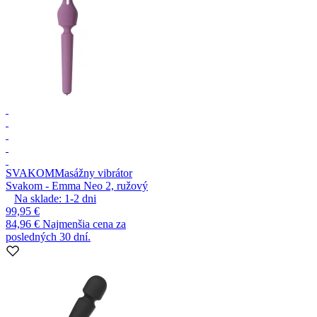
SVAKOM
Masážny vibrátor
Svakom - Emma Neo 2, ružový
Na sklade:
1-2
dni
99,95 €
84,96 €
Najmenšia cena za
posledných 30 dní.