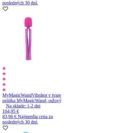
posledných 30 dní.
MyMagicWand
Vibrátor v tvare
prútika MyMagicWand, ružový
Na sklade:
1-2
dni
104,95 €
83,96 €
Najmenšia cena za
posledných 30 dní.