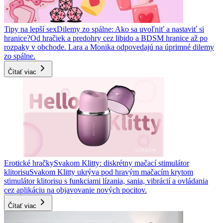
Tipy na lepší sex
Dilemy zo spálne: Ako sa uvoľniť a nastaviť si
hranice?
Od hračiek a predohry cez libido a BDSM hranice až po
rozpaky v obchode. Lara a Monika odpovedajú na úprimné dilemy
zo spálne.
Čítať viac
Erotické hračky
Svakom Klitty: diskrétny mačací stimulátor
klitorisu
Svakom Klitty ukrýva pod hravým mačacím krytom
stimulátor klitorisu s funkciami lízania, sania, vibrácií a ovládania
cez aplikáciu na objavovanie nových pocitov.
Čítať viac