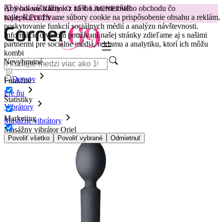
Aby bol váš zážitok z nášho internetového obchodu čo
😽
Svakom Klitty: O 15 € LACNEJŠIE
najlepší.
Používame súbory cookie na prispôsobenie obsahu a reklám,
Kód: KLITTY →
poskytovanie funkcií sociálnych médií a analýzu návštevnosti.
Informácie o vašom používaní našej stránky zdieľame aj s našimi
partnermi pre sociálne médiá, reklamu a analytiku, ktorí ich môžu
kombi
Nevyhnutné
Domov
Funkčné
Pre ňu
Štatistiky
Vibrátory
Marketing
Masážne vibrátory
Masážny vibrátor Oriel
Povoliť všetko
Povoliť vybrané
Odmietnuť