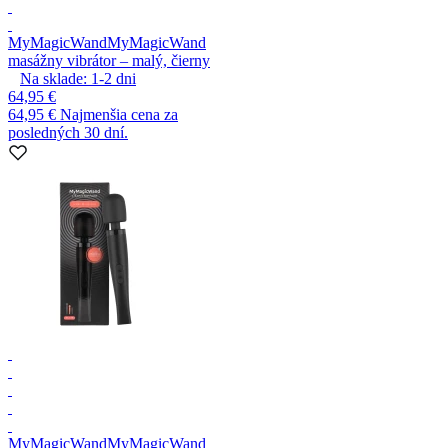
MyMagicWand
MyMagicWand
masážny vibrátor – malý, čierny
Na sklade:
1-2
dni
64,95 €
64,95 €
Najmenšia cena za
posledných 30 dní.
MyMagicWand
MyMagicWand