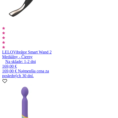
LELO
Vibrátor Smart Wand 2
Mediálny - Čierny
Na sklade:
1-2
dni
169,00 €
169,00 €
Najmenšia cena za
posledných 30 dní.