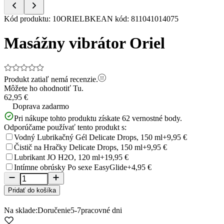
Item
Kód produktu
:
10ORIELBK
EAN kód
:
811041014075
1
of
Masážny vibrátor Oriel
5
Produkt zatiaľ nemá recenzie.
Môžete ho ohodnotiť
Tu.
62,95 €
Doprava zadarmo
Pri nákupe tohto produktu získate
62
vernostné body.
Odporúčame používať tento produkt s:
Vodný Lubrikačný Gél Delicate Drops, 150 ml
+9,95 €
Čistič na Hračky Delicate Drops, 150 ml
+9,95 €
Lubrikant JO H2O, 120 ml
+19,95 €
Intímne obrúsky Po sexe EasyGlide
+4,95 €
Pridať do košíka
Na sklade:
Doručenie
5-7
pracovné dni