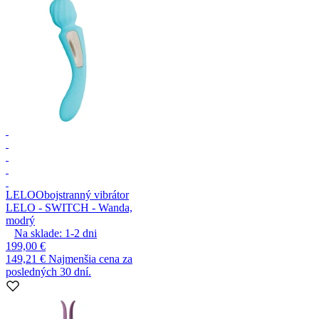
LELO
Obojstranný vibrátor
LELO - SWITCH - Wanda,
modrý
Na sklade:
1-2
dni
199,00 €
149,21 €
Najmenšia cena za
posledných 30 dní.