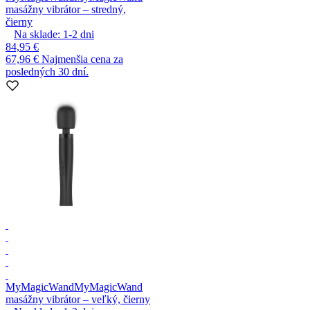
masážny vibrátor – stredný,
čierny
Na sklade:
1-2
dni
84,95 €
67,96 €
Najmenšia cena za
posledných 30 dní.
MyMagicWand
MyMagicWand
masážny vibrátor – veľký, čierny