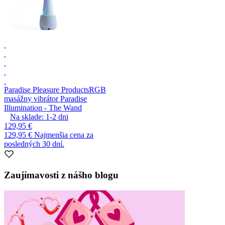
Paradise Pleasure Products
RGB
masážny vibrátor Paradise
Illumination - The Wand
Na sklade:
1-2
dni
129,95 €
129,95 €
Najmenšia cena za
posledných 30 dní.
Zaujímavosti z nášho blogu