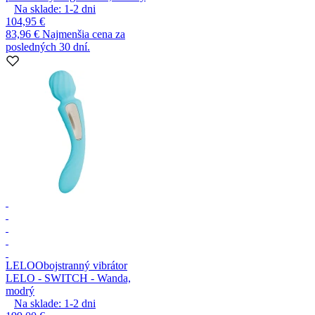
Na sklade:
1-2
dni
104,95 €
83,96 €
Najmenšia cena za
posledných 30 dní.
LELO
Obojstranný vibrátor
LELO - SWITCH - Wanda,
modrý
Na sklade:
1-2
dni