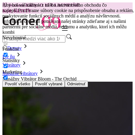
Aby bol váš zážitok z nášho internetového obchodu čo
😽
Svakom Klitty: O 15 € LACNEJŠIE
najlepší.
Používame súbory cookie na prispôsobenie obsahu a reklám,
Kód: KLITTY →
poskytovanie funkcií sociálnych médií a analýzu návštevnosti.
Informácie o vašom používaní našej stránky zdieľame aj s našimi
partnermi pre sociálne médiá, reklamu a analytiku, ktorí ich môžu
kombi
Nevyhnutné
Domov
Funkčné
Pre ňu
Štatistiky
Vibrátory
Marketing
Masážne vibrátory
Masážny Vibrátor Bloom - The Orchid
Povoliť všetko
Povoliť vybrané
Odmietnuť