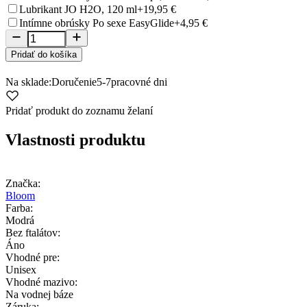
Lubrikant JO H2O, 120 ml
+19,95 €
Intímne obrúsky Po sexe EasyGlide
+4,95 €
Pridať do košíka
Na sklade:
Doručenie
5-7
pracovné dni
Pridať produkt do zoznamu želaní
Vlastnosti produktu
Značka:
Bloom
Farba:
Modrá
Bez ftalátov:
Áno
Vhodné pre:
Unisex
Vhodné mazivo:
Na vodnej báze
Záruka: