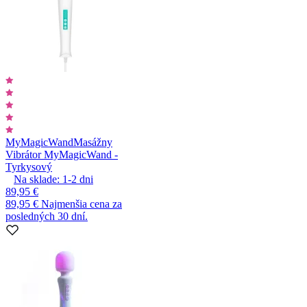
MyMagicWand
Masážny
Vibrátor MyMagicWand -
Tyrkysový
Na sklade:
1-2
dni
89,95 €
89,95 €
Najmenšia cena za
posledných 30 dní.