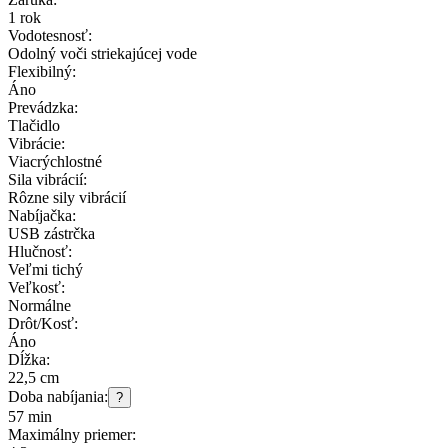
1 rok
Vodotesnosť:
Odolný voči striekajúcej vode
Flexibilný:
Áno
Prevádzka:
Tlačidlo
Vibrácie:
Viacrýchlostné
Sila vibrácií:
Rôzne sily vibrácií
Nabíjačka:
USB zástrčka
Hlučnosť:
Veľmi tichý
Veľkosť:
Normálne
Drôt/Kosť:
Áno
Dĺžka:
22,5 cm
Doba nabíjania:
?
57 min
Maximálny priemer: