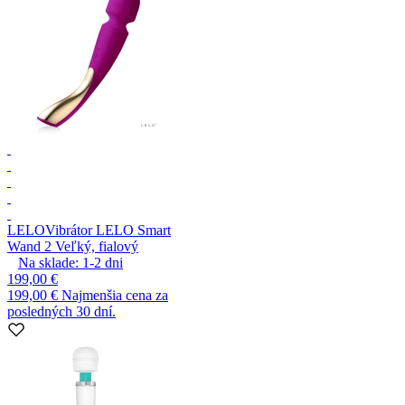
LELO
Vibrátor LELO Smart
Wand 2 Veľký, fialový
Na sklade:
1-2
dni
199,00 €
199,00 €
Najmenšia cena za
posledných 30 dní.