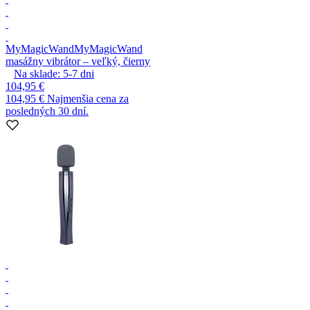
MyMagicWand
MyMagicWand
masážny vibrátor – veľký, čierny
Na sklade:
5-7
dni
104,95 €
104,95 €
Najmenšia cena za
posledných 30 dní.