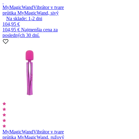
MyMagicWand
Vibrátor v tvare
prútika MyMagicWand, sivý
Na sklade:
1-2
dni
104,95 €
104,95 €
Najmenšia cena za
posledných 30 dní.
MyMagicWand
Vibrátor v tvare
prútika MyMagicWand, ružový