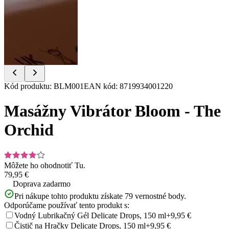
Item
Kód produktu
:
BLM001
EAN kód
:
8719934001220
1
of
Masážny Vibrátor Bloom - The
16
Orchid
Môžete ho ohodnotiť
Tu.
79,95 €
Doprava zadarmo
Pri nákupe tohto produktu získate
79
vernostné body.
Odporúčame používať tento produkt s:
Vodný Lubrikačný Gél Delicate Drops, 150 ml
+9,95 €
Čistič na Hračky Delicate Drops, 150 ml
+9,95 €