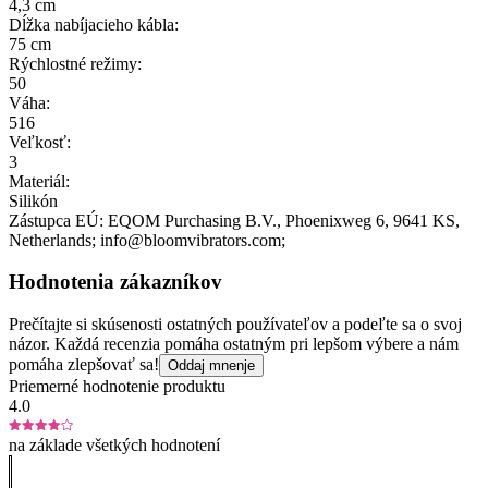
4,3 cm
Dĺžka nabíjacieho kábla:
75 cm
Rýchlostné režimy:
50
Váha:
516
Veľkosť:
3
Materiál:
Silikón
Zástupca EÚ:
EQOM Purchasing B.V.
, Phoenixweg 6
, 9641 KS
,
Netherlands;
info@bloomvibrators.com;
Hodnotenia zákazníkov
Prečítajte si skúsenosti ostatných používateľov a podeľte sa o svoj
názor. Každá recenzia pomáha ostatným pri lepšom výbere a nám
pomáha zlepšovať sa!
Oddaj mnenje
Priemerné hodnotenie produktu
4.0
na základe všetkých hodnotení