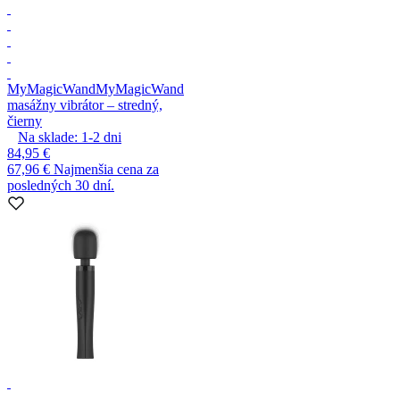
MyMagicWand
MyMagicWand
masážny vibrátor – stredný,
čierny
Na sklade:
1-2
dni
84,95 €
67,96 €
Najmenšia cena za
posledných 30 dní.