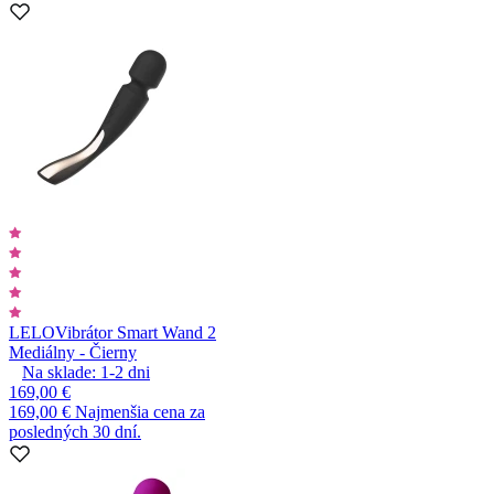
LELO
Vibrátor Smart Wand 2
Mediálny - Čierny
Na sklade:
1-2
dni
169,00 €
169,00 €
Najmenšia cena za
posledných 30 dní.