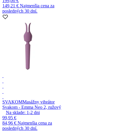
199,00 €
149,21 €
Najmenšia cena za
posledných 30 dní.
SVAKOM
Masážny vibrátor
Svakom - Emma Neo 2, ružový
Na sklade:
1-2
dni
99,95 €
84,96 €
Najmenšia cena za
posledných 30 dní.