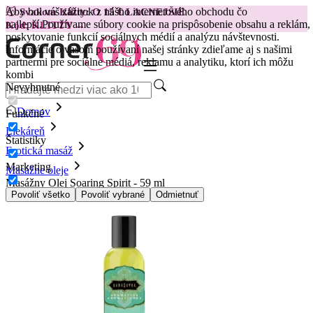
Aby bol váš zážitok z nášho internetového obchodu čo
😽
Svakom Klitty: O 15 € LACNEJŠIE
najlepší.
Používame súbory cookie na prispôsobenie obsahu a reklám,
Kód: KLITTY →
poskytovanie funkcií sociálnych médií a analýzu návštevnosti.
Informácie o vašom používaní našej stránky zdieľame aj s našimi
partnermi pre sociálne médiá, reklamu a analytiku, ktorí ich môžu
kombi
Nevyhnutné
Domov
Funkčné
Liekáreň
Štatistiky
Erotická masáž
Marketing
Masážne oleje
Masážny Olej Soaring Spirit - 59 ml
Povoliť všetko
Povoliť vybrané
Odmietnuť