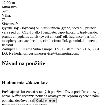
12.00cm
Množstvo:
59ml
Váha:
75
Slovenské:
glycine soja (soybean) oil, vitis vinifera (grape) seed oil, pistacia
vera seed oil, C12-15 alkyl benzoate, caprylic/capric triglyceride,
prunus amygdalus dulcis (sweet almond) oil, fragrance (parfum),
tocopheryl acetate, lecithin, citral, citronellol, geraniol, limonene,
linalool
Zástupca EÚ:
Kama Sutra Europe B.V.
, Bijsterhuizen 2116
, 6604
LG
, Netherlands;
customerservice@kamasutra.com;
Návod na použitie
Hodnotenia zákazníkov
Prečítajte si skúsenosti ostatných používateľov a podeľte sa o svoj
názor. Každá recenzia pomáha ostatným pri lepšom výbere a nám
pomáha zlepšovať sa!
Oddaj mnenje