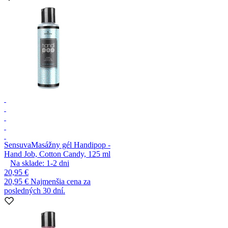
Sensuva
Masážny gél Handipop -
Hand Job, Cotton Candy, 125 ml
Na sklade:
1-2
dni
20,95 €
20,95 €
Najmenšia cena za
posledných 30 dní.