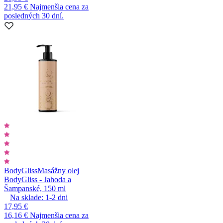
21,95 €
Najmenšia cena za
posledných 30 dní.
BodyGliss
Masážny olej
BodyGliss - Jahoda a
Šampanské, 150 ml
Na sklade:
1-2
dni
17,95 €
16,16 €
Najmenšia cena za