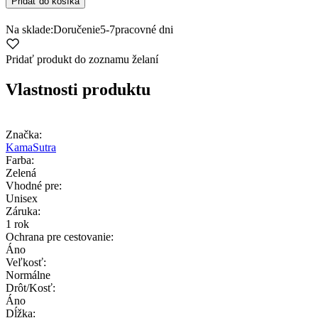
Pridať do košíka
Na sklade:
Doručenie
5-7
pracovné dni
Pridať produkt do zoznamu želaní
Vlastnosti produktu
Značka:
KamaSutra
Farba:
Zelená
Vhodné pre:
Unisex
Záruka:
1 rok
Ochrana pre cestovanie:
Áno
Veľkosť:
Normálne
Drôt/Kosť:
Áno
Dĺžka: