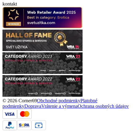
kontakt
© 2026 Corner69
Obchodné podmienky
Platobné
podmienky
Doprava
Vrátenie a výmena
Ochrana osobných údajov