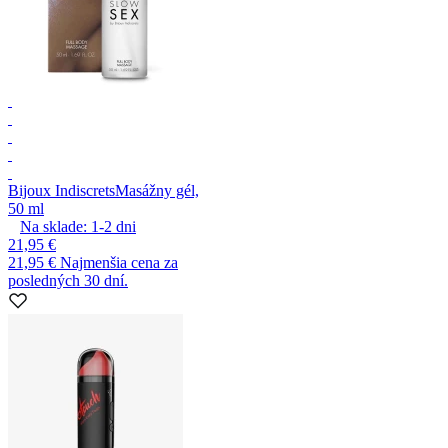
Bijoux Indiscrets
Masážny gél,
50 ml
Na sklade:
1-2
dni
21,95 €
21,95 €
Najmenšia cena za
posledných 30 dní.