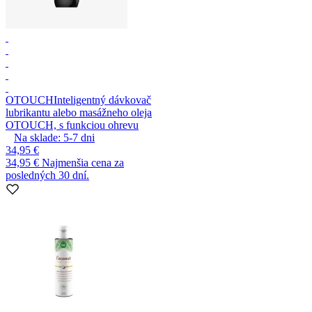
OTOUCH
Inteligentný dávkovač
lubrikantu alebo masážneho oleja
OTOUCH, s funkciou ohrevu
Na sklade:
5-7
dni
34,95 €
34,95 €
Najmenšia cena za
posledných 30 dní.