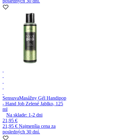
posledných 30 dní.
Sensuva
Masážny Gél Handipop
- Hand Job Zelené Jablko, 125
ml
Na sklade:
1-2
dni
21,95 €
21,95 €
Najmenšia cena za
posledných 30 dní.