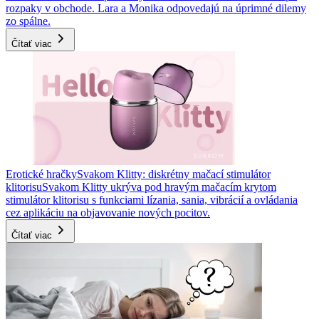
rozpaky v obchode. Lara a Monika odpovedajú na úprimné dilemy
zo spálne.
Čítať viac
Erotické hračky
Svakom Klitty: diskrétny mačací stimulátor
klitorisu
Svakom Klitty ukrýva pod hravým mačacím krytom
stimulátor klitorisu s funkciami lízania, sania, vibrácií a ovládania
cez aplikáciu na objavovanie nových pocitov.
Čítať viac