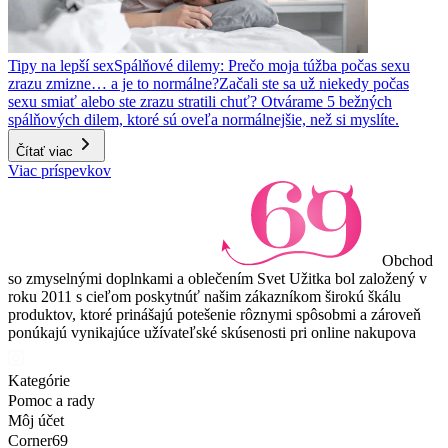
Tipy na lepší sex
Spálňové dilemy: Prečo moja túžba počas sexu
zrazu zmizne… a je to normálne?
Začali ste sa už niekedy počas
sexu smiať alebo ste zrazu stratili chuť? Otvárame 5 bežných
spálňových dilem, ktoré sú oveľa normálnejšie, než si myslíte.
Čítať viac
Viac príspevkov
Obchod
so zmyselnými doplnkami a oblečením Svet Užitka bol založený v
roku 2011 s cieľom poskytnúť našim zákazníkom širokú škálu
produktov, ktoré prinášajú potešenie rôznymi spôsobmi a zároveň
ponúkajú vynikajúce užívateľské skúsenosti pri online nakupova
Kategórie
Pomoc a rady
Môj účet
Corner69