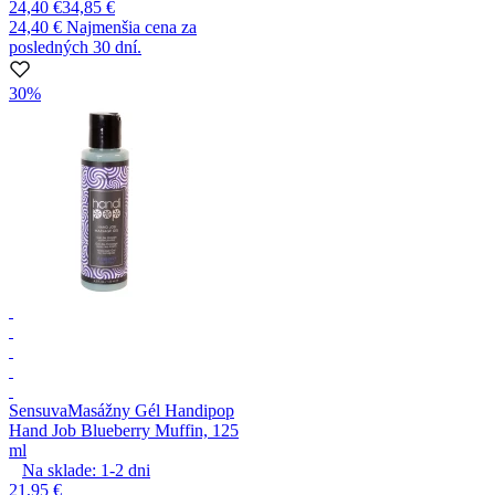
24,40 €
34,85 €
24,40 €
Najmenšia cena za
posledných 30 dní.
30%
Sensuva
Masážny Gél Handipop
Hand Job Blueberry Muffin, 125
ml
Na sklade:
1-2
dni
21,95 €