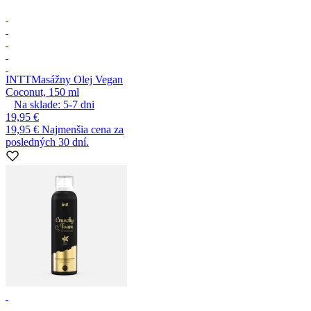
INTT
Masážny Olej Vegan
Coconut, 150 ml
Na sklade:
5-7
dni
19,95 €
19,95 €
Najmenšia cena za
posledných 30 dní.