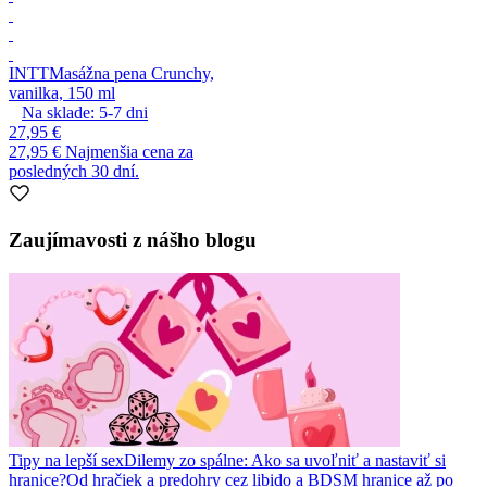
INTT
Masážna pena Crunchy,
vanilka, 150 ml
Na sklade:
5-7
dni
27,95 €
27,95 €
Najmenšia cena za
posledných 30 dní.
Zaujímavosti z nášho blogu
Tipy na lepší sex
Dilemy zo spálne: Ako sa uvoľniť a nastaviť si
hranice?
Od hračiek a predohry cez libido a BDSM hranice až po