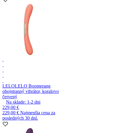
LELO
LELO Boomerang
obojstranný vibrátor, koralovo
červený
Na sklade:
1-2
dni
229,00 €
229,00 €
Najmenšia cena za
posledných 30 dní.