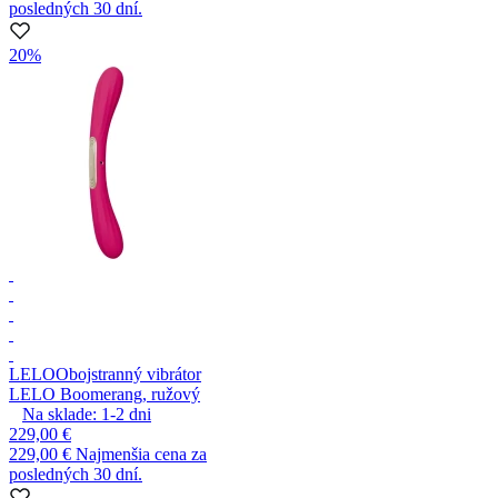
posledných 30 dní.
20%
LELO
Obojstranný vibrátor
LELO Boomerang, ružový
Na sklade:
1-2
dni
229,00 €
229,00 €
Najmenšia cena za
posledných 30 dní.