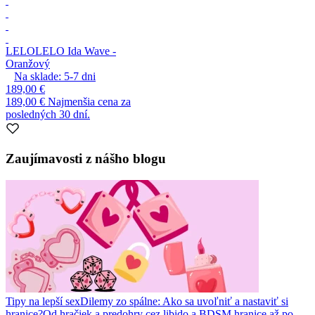
LELO
LELO Ida Wave -
Oranžový
Na sklade:
5-7
dni
189,00 €
189,00 €
Najmenšia cena za
posledných 30 dní.
Zaujímavosti z nášho blogu
Tipy na lepší sex
Dilemy zo spálne: Ako sa uvoľniť a nastaviť si
hranice?
Od hračiek a predohry cez libido a BDSM hranice až po