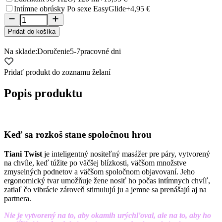
Intímne obrúsky Po sexe EasyGlide
+4,95 €
Pridať do košíka
Na sklade:
Doručenie
5-7
pracovné dni
Pridať produkt do zoznamu želaní
Popis produktu
Keď sa rozkoš stane spoločnou hrou
Tiani Twist
je inteligentný nositeľný masážer pre páry, vytvorený
na chvíle, keď túžite po väčšej blízkosti, väčšom množstve
zmyselných podnetov a väčšom spoločnom objavovaní. Jeho
ergonomický tvar umožňuje žene nosiť ho počas intímnych chvíľ,
zatiaľ čo vibrácie zároveň stimulujú ju a jemne sa prenášajú aj na
partnera.
Nie je vytvorený na to, aby okamih urýchľoval, ale na to, aby ho