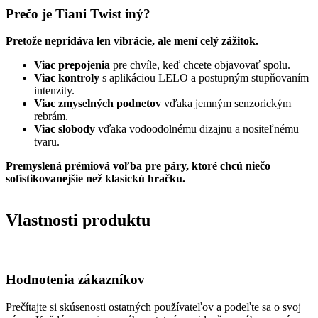
Prečo je Tiani Twist iný?
Pretože nepridáva len vibrácie, ale mení celý zážitok.
Viac prepojenia
pre chvíle, keď chcete objavovať spolu.
Viac kontroly
s aplikáciou LELO a postupným stupňovaním
intenzity.
Viac zmyselných podnetov
vďaka jemným senzorickým
rebrám.
Viac slobody
vďaka vodoodolnému dizajnu a nositeľnému
tvaru.
Premyslená prémiová voľba pre páry, ktoré chcú niečo
sofistikovanejšie než klasickú hračku.
Vlastnosti produktu
Hodnotenia zákazníkov
Prečítajte si skúsenosti ostatných používateľov a podeľte sa o svoj