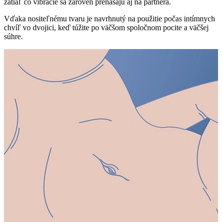
zatiaľ čo vibrácie sa zároveň prenášajú aj na partnera.
Vďaka nositeľnému tvaru je navrhnutý na použitie počas intímnych
chvíľ vo dvojici, keď túžite po väčšom spoločnom pocite a väčšej
súhre.