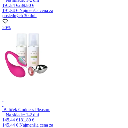
Na sklade:
1-2
dni
191,84 €
239,80 €
191,84 €
Najmenšia cena za
posledných 30 dní.
20%
Balíček Goddess Pleasure
Na sklade:
1-2
dni
145,44 €
181,80 €
145,44 €
Najmenšia cena za