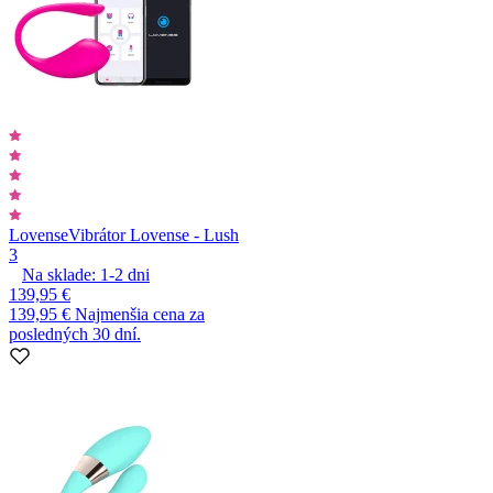
Lovense
Vibrátor Lovense - Lush
3
Na sklade:
1-2
dni
139,95 €
139,95 €
Najmenšia cena za
posledných 30 dní.