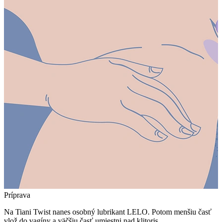
Príprava
Na Tiani Twist nanes osobný lubrikant LELO. Potom menšiu časť
vlož do vagíny a väčšiu časť umiestni nad klitoris.