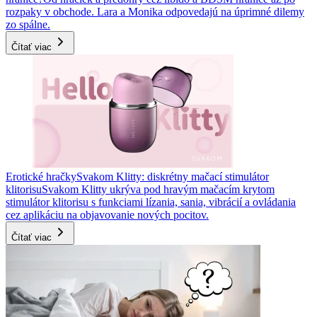
rozpaky v obchode. Lara a Monika odpovedajú na úprimné dilemy
zo spálne.
Čítať viac
Erotické hračky
Svakom Klitty: diskrétny mačací stimulátor
klitorisu
Svakom Klitty ukrýva pod hravým mačacím krytom
stimulátor klitorisu s funkciami lízania, sania, vibrácií a ovládania
cez aplikáciu na objavovanie nových pocitov.
Čítať viac