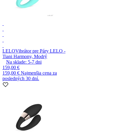
LELO
Vibrátor pre Páry LELO -
Tiani Harmony, Modrý
Na sklade:
5-7
dni
159,00 €
159,00 €
Najmenšia cena za
posledných 30 dní.