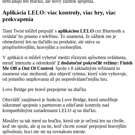
nehľadajú len hračku, ale nový zážitok spojenia.
Aplikácia LELO: viac kontroly, viac hry, viac
prekvapenia
Tiani Twist môžeš prepojiť s
aplikáciou LELO
cez Bluetooth a
ovládať ho priamo z telefónu. To znamená, že zážitok nie je
obmedzený len na tlačidlo na produkte, ale stáva sa
prispôsobivejším, hravejším a osobnejším.
V aplikácii si môžeš vyberať medzi rôznymi spôsobmi ovládania,
meniť intenzitu a odomknúť
2 dodatočné pokročilé režimy: Finish
Me Off a Out Of Control
. Spolu s 8 základnými režimami to
znamená viac možností, ako objaviť rytmus, ktorý vám vyhovuje,
od jemného stupňovania až po nepredvídateľnejšiu hru.
Love Bridge pre hravé prepojenie na diaľku
Obzvlášť zaujímavá je funkcia
Love Bridge
, ktorá umožňuje
súkromné spojenie s partnerom a zdieľanie kontroly nad
kompatibilnými zariadeniami LELO aj na diaľku.
Masážer sa tak mení na hračku, ktorá nie je určená len na chvíle,
keď ste spolu, ale aj na tie, keď chcete zostať prepojení hravejším
spôsobom, hoci nie ste na rovnakom mieste.