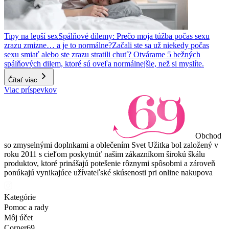
Tipy na lepší sex
Spálňové dilemy: Prečo moja túžba počas sexu
zrazu zmizne… a je to normálne?
Začali ste sa už niekedy počas
sexu smiať alebo ste zrazu stratili chuť? Otvárame 5 bežných
spálňových dilem, ktoré sú oveľa normálnejšie, než si myslíte.
Čítať viac
Viac príspevkov
Obchod
so zmyselnými doplnkami a oblečením Svet Užitka bol založený v
roku 2011 s cieľom poskytnúť našim zákazníkom širokú škálu
produktov, ktoré prinášajú potešenie rôznymi spôsobmi a zároveň
ponúkajú vynikajúce užívateľské skúsenosti pri online nakupova
Kategórie
Pomoc a rady
Môj účet
Corner69