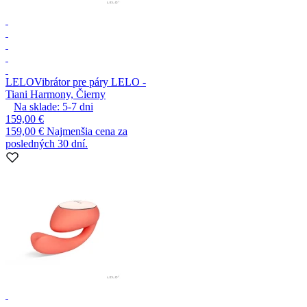
LELO
Vibrátor pre páry LELO -
Tiani Harmony, Čierny
Na sklade:
5-7
dni
159,00 €
159,00 €
Najmenšia cena za
posledných 30 dní.