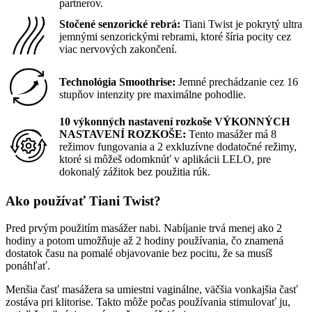
partnerov.
Stočené senzorické rebrá:
Tiani Twist je pokrytý ultra
jemnými senzorickými rebrami, ktoré šíria pocity cez
viac nervových zakončení.
Technológia Smoothrise:
Jemné prechádzanie cez 16
stupňov intenzity pre maximálne pohodlie.
10 výkonných nastavení rozkoše VÝKONNÝCH
NASTAVENÍ ROZKOŠE:
Tento masážer má 8
režimov fungovania a 2 exkluzívne dodatočné režimy,
ktoré si môžeš odomknúť v aplikácii LELO, pre
dokonalý zážitok bez použitia rúk.
Ako používať Tiani Twist?
Pred prvým použitím masážer nabi. Nabíjanie trvá menej ako 2
hodiny a potom umožňuje až 2 hodiny používania, čo znamená
dostatok času na pomalé objavovanie bez pocitu, že sa musíš
ponáhľať.
Menšia časť masážera sa umiestni vaginálne, väčšia vonkajšia časť
zostáva pri klitorise. Takto môže počas používania stimulovať ju,