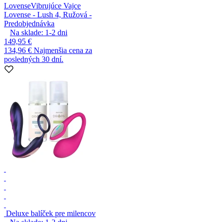
Lovense
Vibrujúce Vajce
Lovense - Lush 4, Ružová -
Predobjednávka
Na sklade:
1-2
dni
149,95 €
134,96 €
Najmenšia cena za
posledných 30 dní.
Deluxe balíček pre milencov