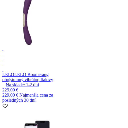
LELO
LELO Boomerang
obojstranný vibrátor, fialový
Na sklade:
1-2
dni
229,00 €
229,00 €
Najmenšia cena za
posledných 30 dní.