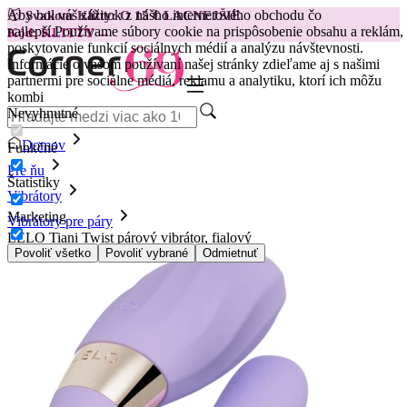
Aby bol váš zážitok z nášho internetového obchodu čo
😽
Svakom Klitty: O 15 € LACNEJŠIE
najlepší.
Používame súbory cookie na prispôsobenie obsahu a reklám,
Kód: KLITTY →
poskytovanie funkcií sociálnych médií a analýzu návštevnosti.
Informácie o vašom používaní našej stránky zdieľame aj s našimi
partnermi pre sociálne médiá, reklamu a analytiku, ktorí ich môžu
kombi
Nevyhnutné
Domov
Funkčné
Pre ňu
Štatistiky
Vibrátory
Marketing
Vibrátory pre páry
LELO Tiani Twist párový vibrátor, fialový
Povoliť všetko
Povoliť vybrané
Odmietnuť