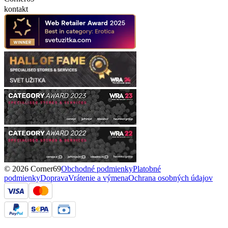
kontakt
© 2026 Corner69
Obchodné podmienky
Platobné
podmienky
Doprava
Vrátenie a výmena
Ochrana osobných údajov