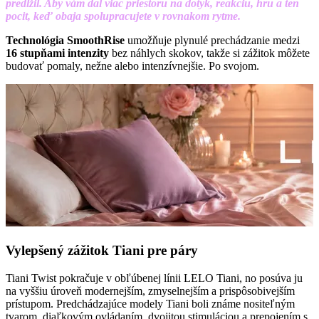
predĺžil. Aby vám dal viac priestoru na dotyk, reakciu, hru a ten
pocit, keď obaja spolupracujete v rovnakom rytme.
Technológia SmoothRise
umožňuje plynulé prechádzanie medzi
16 stupňami intenzity
bez náhlych skokov, takže si zážitok môžete
budovať pomaly, nežne alebo intenzívnejšie. Po svojom.
Vylepšený zážitok Tiani pre páry
Tiani Twist pokračuje v obľúbenej línii LELO Tiani, no posúva ju
na vyššiu úroveň modernejším, zmyselnejším a prispôsobivejším
prístupom. Predchádzajúce modely Tiani boli známe nositeľným
tvarom, diaľkovým ovládaním, dvojitou stimuláciou a prepojením s