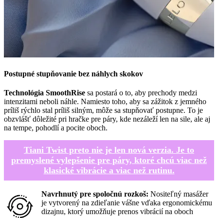
Postupné stupňovanie bez náhlych skokov
Technológia SmoothRise
sa postará o to, aby prechody medzi
intenzitami neboli náhle. Namiesto toho, aby sa zážitok z jemného
príliš rýchlo stal príliš silným, môže sa stupňovať postupne. To je
obzvlášť dôležité pri hračke pre páry, kde nezáleží len na sile, ale aj
na tempe, pohodlí a pocite oboch.
Tiani Twist preto nie je len nová verzia. Je to
premyslené vylepšenie pre páry, ktoré chcú viac než
klasické vibrácie a viac než rutinu.
Navrhnutý pre spoločnú rozkoš:
Nositeľný masážer
je vytvorený na zdieľanie vášne vďaka ergonomickému
dizajnu, ktorý umožňuje prenos vibrácií na oboch