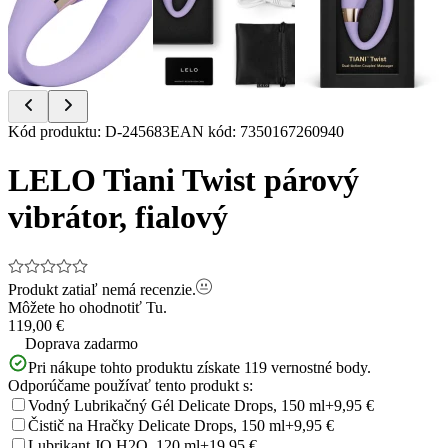
Item
Kód produktu
:
D-245683
EAN kód
:
7350167260940
1
of
LELO Tiani Twist párový
4
vibrátor, fialový
Produkt zatiaľ nemá recenzie.
Môžete ho ohodnotiť
Tu.
119,00 €
Doprava zadarmo
Pri nákupe tohto produktu získate
119
vernostné body.
Odporúčame používať tento produkt s:
Vodný Lubrikačný Gél Delicate Drops, 150 ml
+9,95 €
Čistič na Hračky Delicate Drops, 150 ml
+9,95 €
Lubrikant JO H2O, 120 ml
+19,95 €