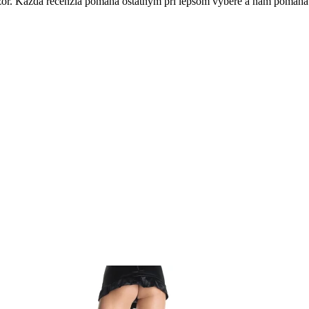
 názor. Každá recenzia pomáha ostatným pri lepšom výbere a nám pomáha