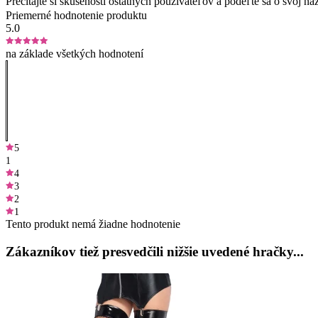
Prečítajte si skúsenosti ostatných používateľov a podeľte sa o svoj
Priemerné hodnotenie produktu
5.0
na základe všetkých hodnotení
5
1
4
3
2
1
Tento produkt nemá žiadne hodnotenie
Zákazníkov tiež presvedčili nižšie uvedené hračky...