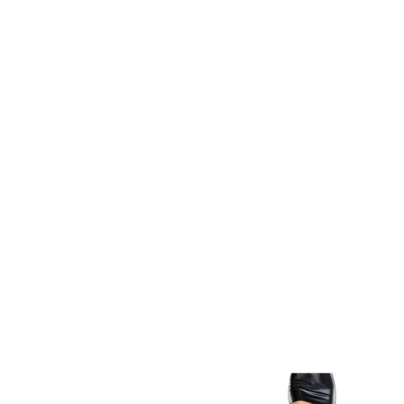
Item
1