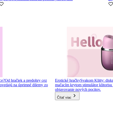
ce?
Od hračiek a predohry cez
Erotické hračky
Svakom Klitty: diskr
ovedajú na úprimné dilemy zo
mačacím krytom stimulátor klitorisu s
objavovanie nových pocitov.
Čítať viac