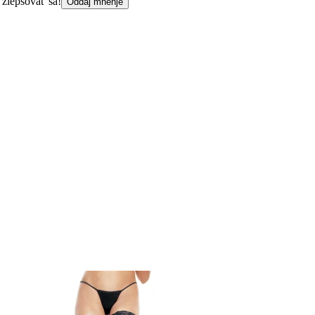
 zlepšovať sa!
Oddaj mnenje