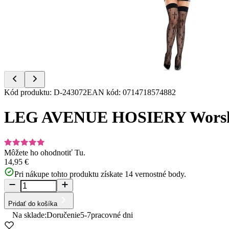
of
2
Item
Kód produktu
:
D-243072
EAN kód
:
0714718574882
1
of
LEG AVENUE HOSIERY Worship M
2
Môžete ho ohodnotiť
Tu.
14,95 €
Pri nákupe tohto produktu získate
14
vernostné body.
Pridať do košíka
Na sklade:
Doručenie
5-7
pracovné dni