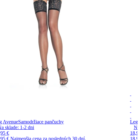
g Avenue
Samodržiace pančuchy
Leg 
Na sklade:
1-2
dni
Na
,95 €
18,9
,95 €
Najmenšia cena za posledných 30 dní.
18,9