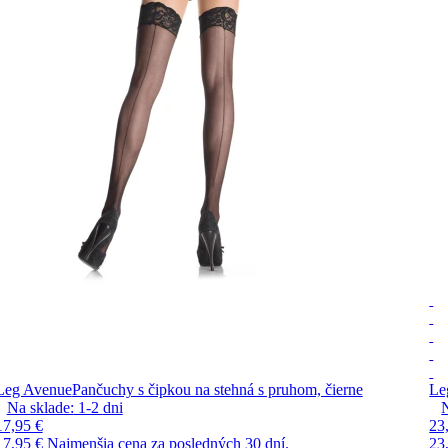
Leg Avenue
Pančuchy s čipkou na stehná s pruhom, čierne
Le
Na sklade:
1-2
dni
17,95 €
23
17,95 €
Najmenšia cena za posledných 30 dní.
23