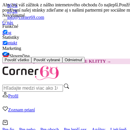
Aby bol váš zážitok z nášho internetového obchodu čo najlepší.
Použí
16,7k
používaní našej stránky zdieľame aj s našimi partnermi pre sociálne 
25,2k
Nevyhnutné
info@corner69.com
O nás
Funkčné
Blog
Štatistiky
Kontakt
Marketing
Slovenčina
Povoliť všetko
Povoliť vybrané
Odmietnuť
😽
Svakom Klitty: O 15 € LACNEJŠIE
Kód: KLITTY →
Profil
Zoznam prianí
Pre ňu
Pre neho
Pre oboch
Pre lepší sex
Análny
Liekáreň