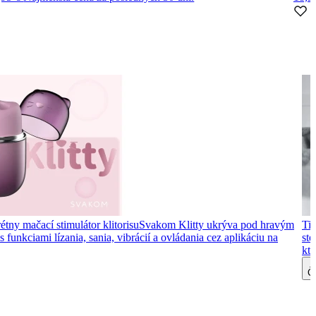
étny mačací stimulátor klitorisu
Svakom Klitty ukrýva pod hravým
Tip
 funkciami lízania, sania, vibrácií a ovládania cez aplikáciu na
ste
kto
Čí