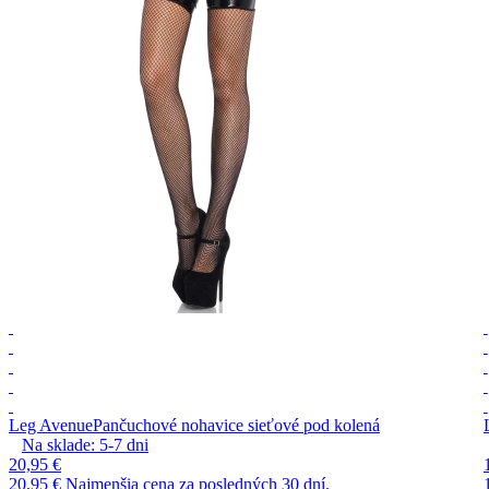
Leg Avenue
Pančuchové nohavice sieťové pod kolená
Na sklade:
5-7
dni
20,95 €
20,95 €
Najmenšia cena za posledných 30 dní.