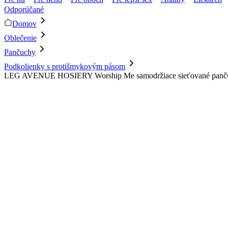
Odporúčané
Domov
Oblečenie
Pančuchy
Podkolienky s protišmykovým pásom
LEG AVENUE HOSIERY Worship Me samodržiace sieťované pančuch