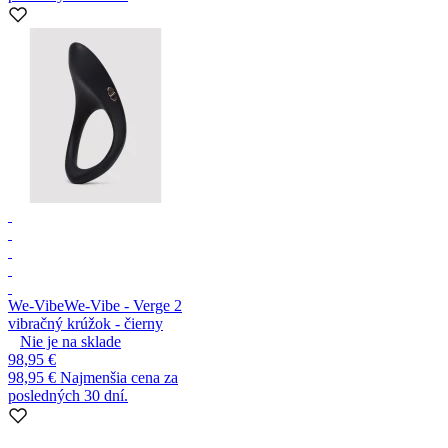
We-Vibe
We-Vibe - Verge 2
vibračný krúžok - čierny
Nie je na sklade
98,95 €
98,95 €
Najmenšia cena za
posledných 30 dní.