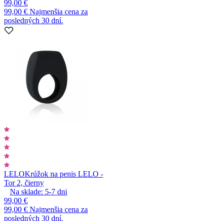
99,00 €
99,00 €
Najmenšia cena za
posledných 30 dní.
LELO
Krúžok na penis LELO -
Tor 2, čierny
Na sklade:
5-7
dni
99,00 €
99,00 €
Najmenšia cena za
posledných 30 dní.