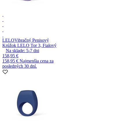
LELO
Vibračný Penisový
Krúžok LELO Tor 3, Fialový
Na sklade:
5-7
dni
158,95 €
158,95 €
Najmenšia cena za
posledných 30 dní.