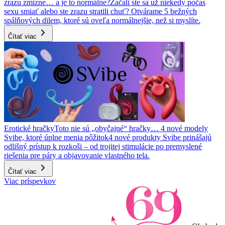
zrazu zmizne… a je to normálne?
Začali ste sa už niekedy počas
sexu smiať alebo ste zrazu stratili chuť? Otvárame 5 bežných
spálňových dilem, ktoré sú oveľa normálnejšie, než si myslíte.
Čítať viac
Erotické hračky
Toto nie sú „obyčajné“ hračky… 4 nové modely
Svibe, ktoré úplne menia pôžitok
4 nové produkty Svibe prinášajú
odlišný prístup k rozkoši – od trojitej stimulácie po premyslené
riešenia pre páry a objavovanie vlastného tela.
Čítať viac
Viac príspevkov