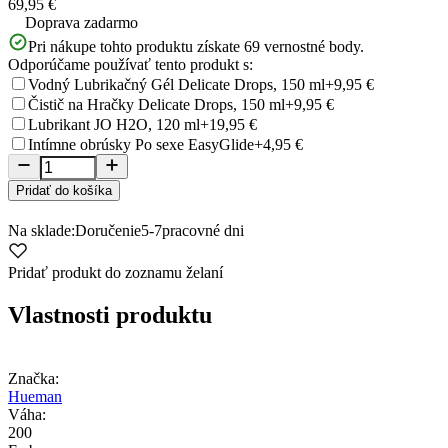
69,95 €
Doprava zadarmo
Pri nákupe tohto produktu získate
69
vernostné body.
Odporúčame používať tento produkt s:
Vodný Lubrikačný Gél Delicate Drops, 150 ml
+9,95 €
Čistič na Hračky Delicate Drops, 150 ml
+9,95 €
Lubrikant JO H2O, 120 ml
+19,95 €
Intímne obrúsky Po sexe EasyGlide
+4,95 €
Pridať do košíka
Na sklade:
Doručenie
5-7
pracovné dni
Pridať produkt do zoznamu želaní
Vlastnosti produktu
Značka:
Hueman
Váha:
200