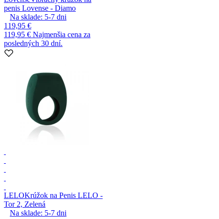
penis Lovense - Diamo
Na sklade:
5-7
dni
119,95 €
119,95 €
Najmenšia cena za
posledných 30 dní.
LELO
Krúžok na Penis LELO -
Tor 2, Zelená
Na sklade:
5-7
dni