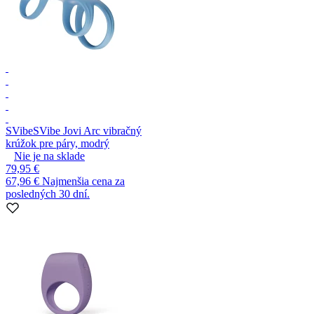
SVibe
SVibe Jovi Arc vibračný
krúžok pre páry, modrý
Nie je na sklade
79,95 €
67,96 €
Najmenšia cena za
posledných 30 dní.