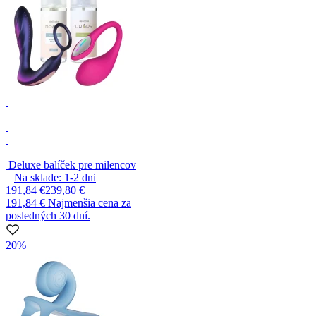
Deluxe balíček pre milencov
Na sklade:
1-2
dni
191,84 €
239,80 €
191,84 €
Najmenšia cena za
posledných 30 dní.
20%