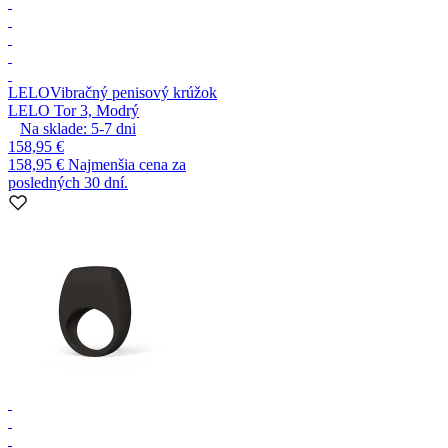
LELO
Vibračný penisový krúžok
LELO Tor 3, Modrý
Na sklade:
5-7
dni
158,95 €
158,95 €
Najmenšia cena za
posledných 30 dní.