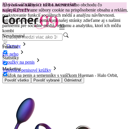
Aby bol váš zážitok z nášho internetového obchodu čo
😽
Svakom Klitty: O 15 € LACNEJŠIE
najlepší.
Používame súbory cookie na prispôsobenie obsahu a reklám,
Kód: KLITTY →
poskytovanie funkcií sociálnych médií a analýzu návštevnosti.
Informácie o vašom používaní našej stránky zdieľame aj s našimi
partnermi pre sociálne médiá, reklamu a analytiku, ktorí ich môžu
kombi
Nevyhnutné
Domov
Funkčné
Pre neho
Štatistiky
Kroužky na penis
Marketing
Vibrujúce penisové krúžky
Krúžok na penis a semenníky s vajíčkom Hueman - Halo Orbit,
fialový
Povoliť všetko
Povoliť vybrané
Odmietnuť