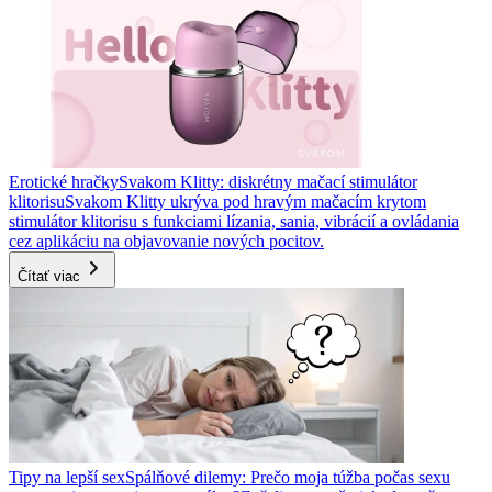
Erotické hračky
Svakom Klitty: diskrétny mačací stimulátor
klitorisu
Svakom Klitty ukrýva pod hravým mačacím krytom
stimulátor klitorisu s funkciami lízania, sania, vibrácií a ovládania
cez aplikáciu na objavovanie nových pocitov.
Čítať viac
Tipy na lepší sex
Spálňové dilemy: Prečo moja túžba počas sexu