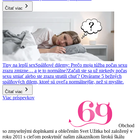
Čítať viac
Tipy na lepší sex
Spálňové dilemy: Prečo moja túžba počas sexu
zrazu zmizne… a je to normálne?
Začali ste sa už niekedy počas
sexu smiať alebo ste zrazu stratili chuť? Otvárame 5 bežných
spálňových dilem, ktoré sú oveľa normálnejšie, než si myslíte.
Čítať viac
Viac príspevkov
Obchod
so zmyselnými doplnkami a oblečením Svet Užitka bol založený v
roku 2011 s cieľom poskytnúť našim zákazníkom širokú škálu