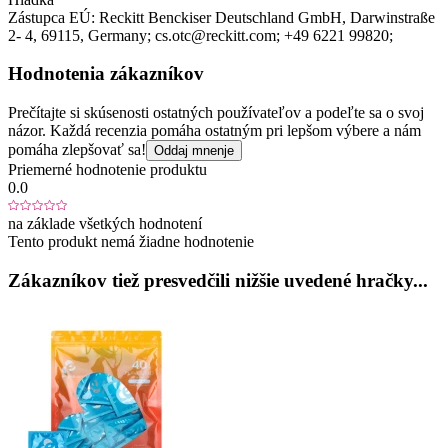
Zástupca EÚ:
Reckitt Benckiser Deutschland GmbH
, Darwinstraße
2- 4
, 69115
, Germany;
cs.otc@reckitt.com;
+49 6221 99820;
Hodnotenia zákazníkov
Prečítajte si skúsenosti ostatných používateľov a podeľte sa o svoj
názor. Každá recenzia pomáha ostatným pri lepšom výbere a nám
pomáha zlepšovať sa!
Oddaj mnenje
Priemerné hodnotenie produktu
0.0
na základe všetkých hodnotení
Tento produkt nemá žiadne hodnotenie
Zákazníkov tiež presvedčili nižšie uvedené hračky...