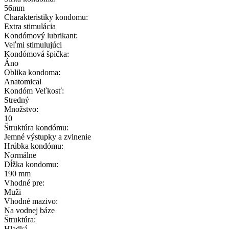
56mm
Charakteristiky kondomu:
Extra stimulácia
Kondómový lubrikant:
Veľmi stimulujúci
Kondómová špička:
Áno
Oblika kondoma:
Anatomical
Kondóm Veľkosť:
Stredný
Množstvo:
10
Štruktúra kondómu:
Jemné výstupky a zvlnenie
Hrúbka kondómu:
Normálne
Dĺžka kondomu:
190 mm
Vhodné pre:
Muži
Vhodné mazivo:
Na vodnej báze
Štruktúra:
Hladká