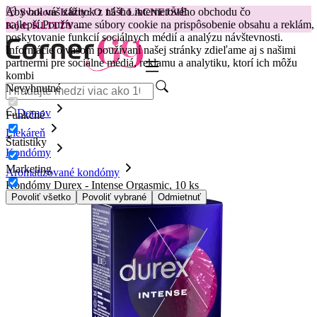
Aby bol váš zážitok z nášho internetového obchodu čo
😽
Svakom Klitty: O 15 € LACNEJŠIE
najlepší.
Používame súbory cookie na prispôsobenie obsahu a reklám,
Kód: KLITTY →
poskytovanie funkcií sociálnych médií a analýzu návštevnosti.
Informácie o vašom používaní našej stránky zdieľame aj s našimi
partnermi pre sociálne médiá, reklamu a analytiku, ktorí ich môžu
kombi
Nevyhnutné
Domov
Funkčné
Liekáreň
Štatistiky
Kondómy
Marketing
Aromatizované kondómy
Kondómy Durex - Intense Orgasmic, 10 ks
Povoliť všetko
Povoliť vybrané
Odmietnuť