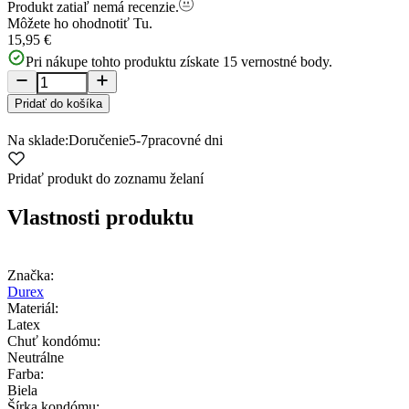
Produkt zatiaľ nemá recenzie.
Môžete ho ohodnotiť
Tu.
15,95 €
Pri nákupe tohto produktu získate
15
vernostné body.
Pridať do košíka
Na sklade:
Doručenie
5-7
pracovné dni
Pridať produkt do zoznamu želaní
Vlastnosti produktu
Značka:
Durex
Materiál:
Latex
Chuť kondómu:
Neutrálne
Farba:
Biela
Šírka kondómu: