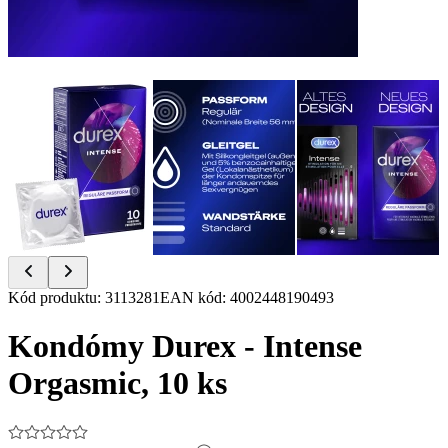
Item
Kód produktu
:
3113281
EAN kód
:
4002448190493
1
of
Kondómy Durex - Intense
7
Orgasmic, 10 ks