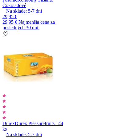
Čokoládové
Na sklade:
5-7
dni
29,95 €
29,95 €
Najmenšia cena za
posledných 30 dní.
Durex
Durex Pleasurefruits 144
ks
Na sklade:
5-7
dni