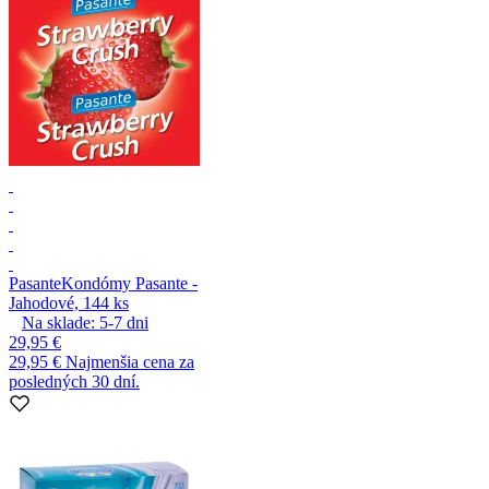
Pasante
Kondómy Pasante -
Jahodové, 144 ks
Na sklade:
5-7
dni
29,95 €
29,95 €
Najmenšia cena za
posledných 30 dní.