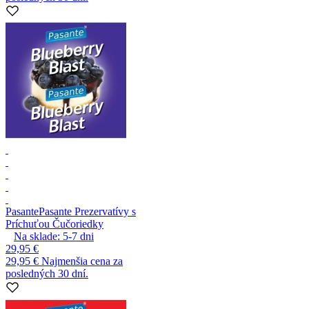
Pasante
Pasante Prezervatívy s
Príchuťou Čučoriedky
Na sklade:
5-7
dni
29,95 €
29,95 €
Najmenšia cena za
posledných 30 dní.