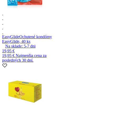
EasyGlide
Ochutené kondómy
EasyGlide, 40 ks
Na sklade:
5-7
dni
19,95 €
19,95 €
Najmenšia cena za
posledných 30 dní.