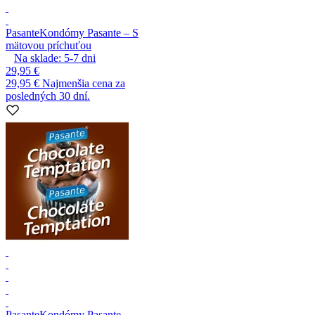
Pasante
Kondómy Pasante – S
mätovou príchuťou
Na sklade:
5-7
dni
29,95 €
29,95 €
Najmenšia cena za
posledných 30 dní.
Pasante
Kondómy Pasante