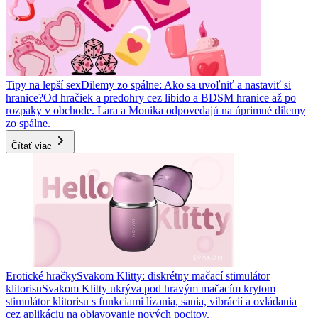
Tipy na lepší sex
Dilemy zo spálne: Ako sa uvoľniť a nastaviť si
hranice?
Od hračiek a predohry cez libido a BDSM hranice až po
rozpaky v obchode. Lara a Monika odpovedajú na úprimné dilemy
zo spálne.
Čítať viac
Erotické hračky
Svakom Klitty: diskrétny mačací stimulátor
klitorisu
Svakom Klitty ukrýva pod hravým mačacím krytom
stimulátor klitorisu s funkciami lízania, sania, vibrácií a ovládania
cez aplikáciu na objavovanie nových pocitov.