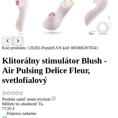
Item
Kód produktu
:
120282-Purple
EAN kód
:
0850002870541
1
of
Klitorálny stimulátor Blush -
13
Air Pulsing Delice Fleur,
svetlofialový
Produkt zatiaľ nemá recenzie.
Môžete ho ohodnotiť
Tu.
77,95 €
Doprava zadarmo