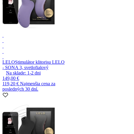
LELO
Stimulátor klitorisu LELO
- SONA 3, svetlofialový
Na sklade:
1-2
dni
149,00 €
119,20 €
Najmenšia cena za
posledných 30 dní.