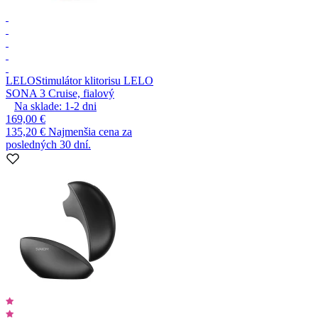
LELO
Stimulátor klitorisu LELO
SONA 3 Cruise, fialový
Na sklade:
1-2
dni
169,00 €
135,20 €
Najmenšia cena za
posledných 30 dní.