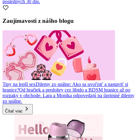
posledných 30 dní.
Zaujímavosti z nášho blogu
Tipy na lepší sex
Dilemy zo spálne: Ako sa uvoľniť a nastaviť si
hranice?
Od hračiek a predohry cez libido a BDSM hranice až po
rozpaky v obchode. Lara a Monika odpovedajú na úprimné dilemy
zo spálne.
Čítať viac