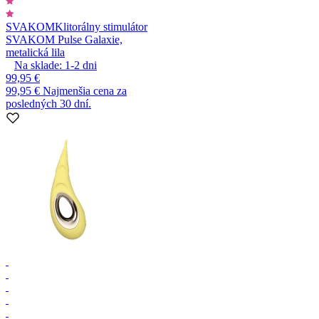
SVAKOM
Klitorálny stimulátor
SVAKOM Pulse Galaxie,
metalická lila
Na sklade:
1-2
dni
99,95 €
99,95 €
Najmenšia cena za
posledných 30 dní.