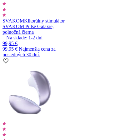
SVAKOM
Klitorálny stimulátor
SVAKOM Pulse Galaxie,
polnočná čierna
Na sklade:
1-2
dni
99,95 €
99,95 €
Najmenšia cena za
posledných 30 dní.