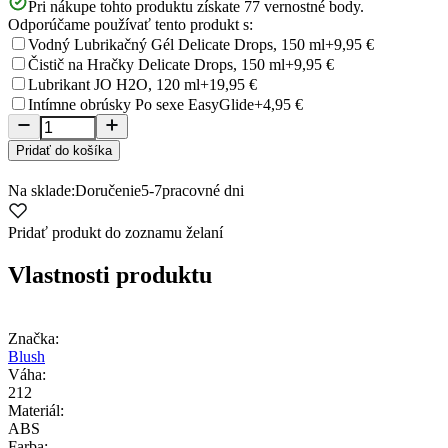
Pri nákupe tohto produktu získate
77
vernostné body.
Odporúčame používať tento produkt s:
Vodný Lubrikačný Gél Delicate Drops, 150 ml
+9,95 €
Čistič na Hračky Delicate Drops, 150 ml
+9,95 €
Lubrikant JO H2O, 120 ml
+19,95 €
Intímne obrúsky Po sexe EasyGlide
+4,95 €
Pridať do košíka
Na sklade:
Doručenie
5-7
pracovné dni
Pridať produkt do zoznamu želaní
Vlastnosti produktu
Značka:
Blush
Váha:
212
Materiál:
ABS
Farba: