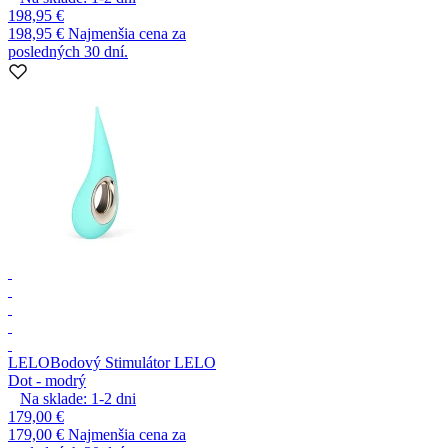
198,95 €
198,95 €
Najmenšia cena za
posledných 30 dní.
LELO
Bodový Stimulátor LELO
Dot - modrý
Na sklade:
1-2
dni
179,00 €
179,00 €
Najmenšia cena za