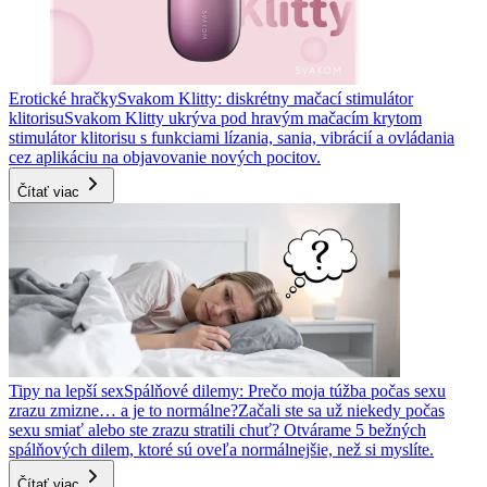
Erotické hračky
Svakom Klitty: diskrétny mačací stimulátor
klitorisu
Svakom Klitty ukrýva pod hravým mačacím krytom
stimulátor klitorisu s funkciami lízania, sania, vibrácií a ovládania
cez aplikáciu na objavovanie nových pocitov.
Čítať viac
Tipy na lepší sex
Spálňové dilemy: Prečo moja túžba počas sexu
zrazu zmizne… a je to normálne?
Začali ste sa už niekedy počas
sexu smiať alebo ste zrazu stratili chuť? Otvárame 5 bežných
spálňových dilem, ktoré sú oveľa normálnejšie, než si myslíte.
Čítať viac