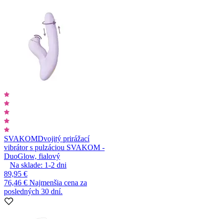
SVAKOM
Dvojitý prirážací
vibrátor s pulzáciou SVAKOM -
DuoGlow, fialový
Na sklade:
1-2
dni
89,95 €
76,46 €
Najmenšia cena za
posledných 30 dní.