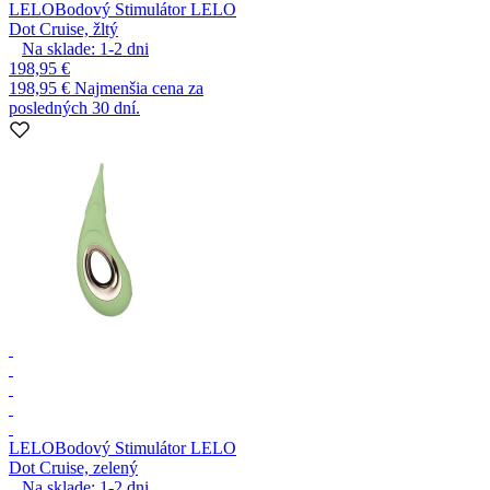
LELO
Bodový Stimulátor LELO
Dot Cruise, žltý
Na sklade:
1-2
dni
198,95 €
198,95 €
Najmenšia cena za
posledných 30 dní.
LELO
Bodový Stimulátor LELO
Dot Cruise, zelený
Na sklade:
1-2
dni