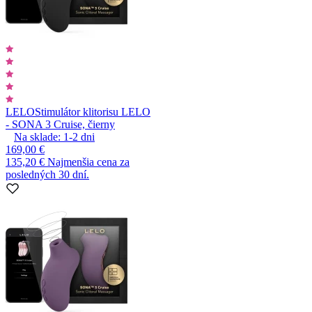
LELO
Stimulátor klitorisu LELO
- SONA 3 Cruise, čierny
Na sklade:
1-2
dni
169,00 €
135,20 €
Najmenšia cena za
posledných 30 dní.