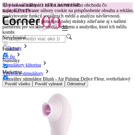
Aby bol váš zážitok z nášho internetového obchodu čo
😽
Svakom Klitty: O 15 € LACNEJŠIE
najlepší.
Používame súbory cookie na prispôsobenie obsahu a reklám,
Kód: KLITTY →
poskytovanie funkcií sociálnych médií a analýzu návštevnosti.
Informácie o vašom používaní našej stránky zdieľame aj s našimi
partnermi pre sociálne médiá, reklamu a analytiku, ktorí ich môžu
kombi
Nevyhnutné
Domov
Funkčné
Pre ňu
Štatistiky
Stimulátory klitorisu
Marketing
Vibrujúce stimulátory
Klitorálny stimulátor Blush - Air Pulsing Delice Fleur, svetlofialový
Povoliť všetko
Povoliť vybrané
Odmietnuť