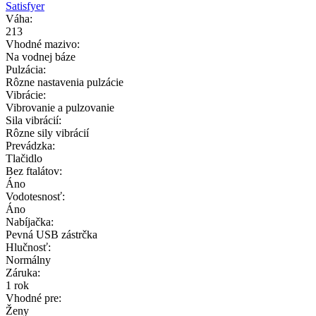
Satisfyer
Váha:
213
Vhodné mazivo:
Na vodnej báze
Pulzácia:
Rôzne nastavenia pulzácie
Vibrácie:
Vibrovanie a pulzovanie
Sila vibrácií:
Rôzne sily vibrácií
Prevádzka:
Tlačidlo
Bez ftalátov:
Áno
Vodotesnosť:
Áno
Nabíjačka:
Pevná USB zástrčka
Hlučnosť:
Normálny
Záruka:
1 rok
Vhodné pre:
Ženy