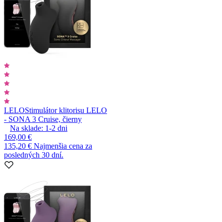
LELO
Stimulátor klitorisu LELO
- SONA 3 Cruise, čierny
Na sklade:
1-2
dni
169,00 €
135,20 €
Najmenšia cena za
posledných 30 dní.