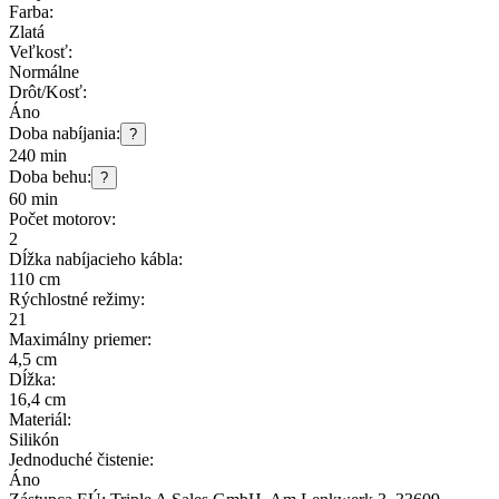
Farba:
Zlatá
Veľkosť:
Normálne
Drôt/Kosť:
Áno
Doba nabíjania:
?
240 min
Doba behu:
?
60 min
Počet motorov:
2
Dĺžka nabíjacieho kábla:
110 cm
Rýchlostné režimy:
21
Maximálny priemer:
4,5 cm
Dĺžka:
16,4 cm
Materiál:
Silikón
Jednoduché čistenie:
Áno