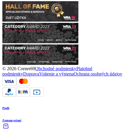
© 2026 Corner69
Obchodné podmienky
Platobné
podmienky
Doprava
Vrátenie a výmena
Ochrana osobných údajov
Profil
Zoznam prianí