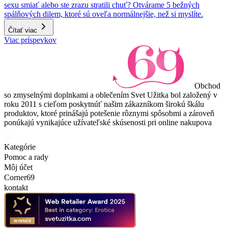
sexu smiať alebo ste zrazu stratili chuť? Otvárame 5 bežných
spálňových dilem, ktoré sú oveľa normálnejšie, než si myslíte.
Čítať viac
Viac príspevkov
Obchod
so zmyselnými doplnkami a oblečením Svet Užitka bol založený v
roku 2011 s cieľom poskytnúť našim zákazníkom širokú škálu
produktov, ktoré prinášajú potešenie rôznymi spôsobmi a zároveň
ponúkajú vynikajúce užívateľské skúsenosti pri online nakupova
Kategórie
Pomoc a rady
Môj účet
Corner69
kontakt