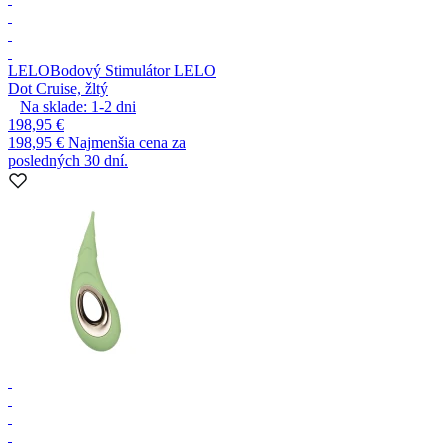
LELO
Bodový Stimulátor LELO
Dot Cruise, žltý
Na sklade:
1-2
dni
198,95 €
198,95 €
Najmenšia cena za
posledných 30 dní.