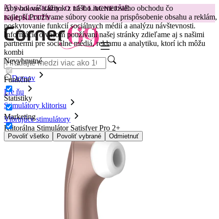
Aby bol váš zážitok z nášho internetového obchodu čo
😽
Svakom Klitty: O 15 € LACNEJŠIE
najlepší.
Používame súbory cookie na prispôsobenie obsahu a reklám,
Kód: KLITTY →
poskytovanie funkcií sociálnych médií a analýzu návštevnosti.
Informácie o vašom používaní našej stránky zdieľame aj s našimi
partnermi pre sociálne médiá, reklamu a analytiku, ktorí ich môžu
kombi
Nevyhnutné
Domov
Funkčné
Pre ňu
Štatistiky
Stimulátory klitorisu
Marketing
Vibrujúce stimulátory
Klitorálna Stimulátor Satisfyer Pro 2+
Povoliť všetko
Povoliť vybrané
Odmietnuť