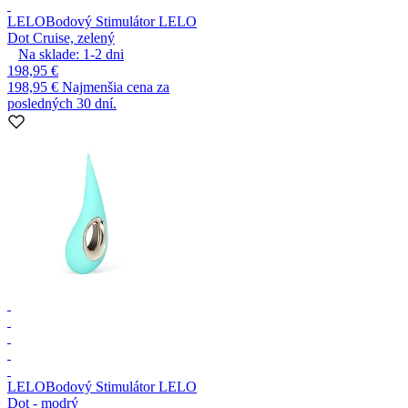
LELO
Bodový Stimulátor LELO
Dot Cruise, zelený
Na sklade:
1-2
dni
198,95 €
198,95 €
Najmenšia cena za
posledných 30 dní.
LELO
Bodový Stimulátor LELO
Dot - modrý