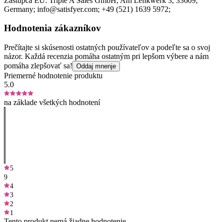
Zástupca EÚ:
Triple A Sales GmbH
, Am Lenkwerk 3
, 33609
,
Germany;
info@satisfyer.com;
+49 (521) 1639 5972;
Hodnotenia zákazníkov
Prečítajte si skúsenosti ostatných používateľov a podeľte sa o svoj
názor. Každá recenzia pomáha ostatným pri lepšom výbere a nám
pomáha zlepšovať sa!
Oddaj mnenje
Priemerné hodnotenie produktu
5.0
na základe všetkých hodnotení
5
9
4
3
2
1
Tento produkt nemá žiadne hodnotenie