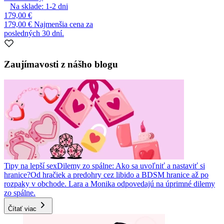
Na sklade:
1-2
dni
179,00 €
179,00 €
Najmenšia cena za
posledných 30 dní.
Zaujímavosti z nášho blogu
Tipy na lepší sex
Dilemy zo spálne: Ako sa uvoľniť a nastaviť si
hranice?
Od hračiek a predohry cez libido a BDSM hranice až po
rozpaky v obchode. Lara a Monika odpovedajú na úprimné dilemy
zo spálne.
Čítať viac