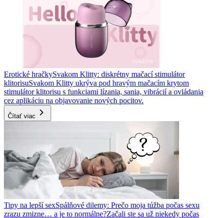
Erotické hračky
Svakom Klitty: diskrétny mačací stimulátor
klitorisu
Svakom Klitty ukrýva pod hravým mačacím krytom
stimulátor klitorisu s funkciami lízania, sania, vibrácií a ovládania
cez aplikáciu na objavovanie nových pocitov.
Čítať viac
Tipy na lepší sex
Spálňové dilemy: Prečo moja túžba počas sexu
zrazu zmizne… a je to normálne?
Začali ste sa už niekedy počas