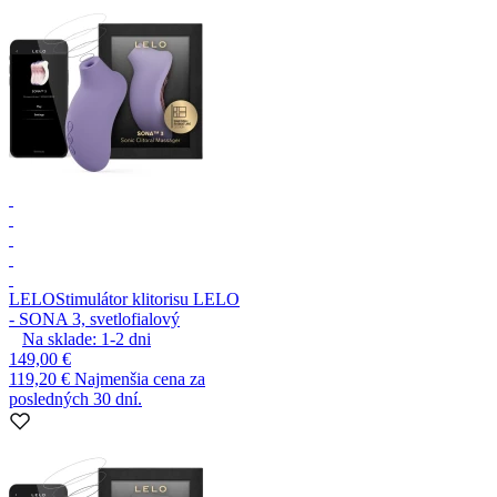
LELO
Stimulátor klitorisu LELO
- SONA 3, svetlofialový
Na sklade:
1-2
dni
149,00 €
119,20 €
Najmenšia cena za
posledných 30 dní.