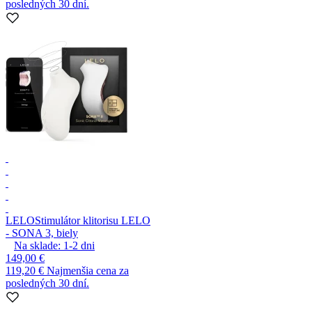
posledných 30 dní.
LELO
Stimulátor klitorisu LELO
- SONA 3, biely
Na sklade:
1-2
dni
149,00 €
119,20 €
Najmenšia cena za
posledných 30 dní.