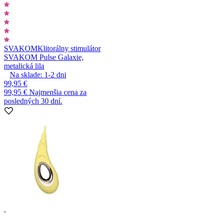
SVAKOM
Klitorálny stimulátor
SVAKOM Pulse Galaxie,
metalická lila
Na sklade:
1-2
dni
99,95 €
99,95 €
Najmenšia cena za
posledných 30 dní.