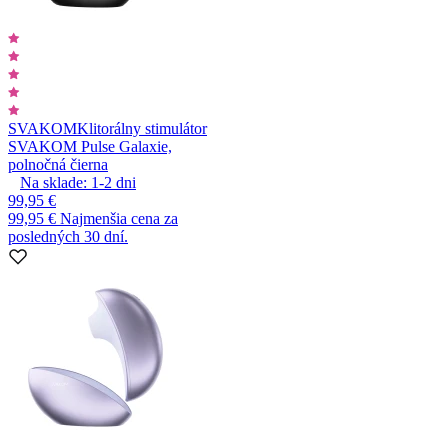
SVAKOM
Klitorálny stimulátor
SVAKOM Pulse Galaxie,
polnočná čierna
Na sklade:
1-2
dni
99,95 €
99,95 €
Najmenšia cena za
posledných 30 dní.