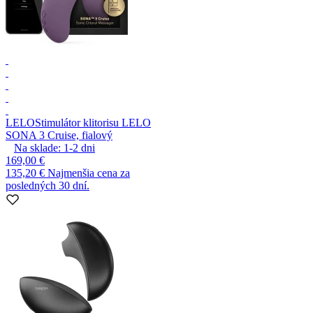
LELO
Stimulátor klitorisu LELO
SONA 3 Cruise, fialový
Na sklade:
1-2
dni
169,00 €
135,20 €
Najmenšia cena za
posledných 30 dní.