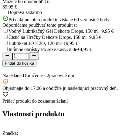
Môžete ho ohodnotiť
Tu.
69,95 €
Doprava zadarmo
Pri nákupe tohto produktu získate
69
vernostné body.
Odporúčame používať tento produkt s:
Vodný Lubrikačný Gél Delicate Drops, 150 ml
+9,95 €
Čistič na Hračky Delicate Drops, 150 ml
+9,95 €
Lubrikant JO H2O, 120 ml
+19,95 €
Intímne obrúsky Po sexe EasyGlide
+4,95 €
Pridať do košíka
Na sklade:
Doručenie
1-2
pracovné dni
Objednajte
do 17:00
a obdržíte ju nasledujúci pracovný deň.
Pridať produkt do zoznamu želaní
Vlastnosti produktu
Značka: