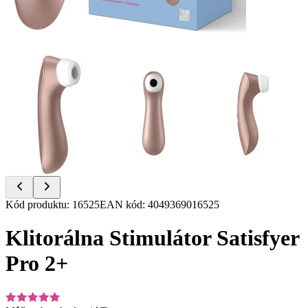
Item
Kód produktu
:
16525
EAN kód
:
4049369016525
1
of
Klitorálna Stimulátor Satisfyer
7
Pro 2+