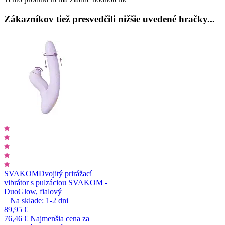
Zákazníkov tiež presvedčili nižšie uvedené hračky...
SVAKOM
Dvojitý prirážací
vibrátor s pulzáciou SVAKOM -
DuoGlow, fialový
Na sklade:
1-2
dni
89,95 €
76,46 €
Najmenšia cena za