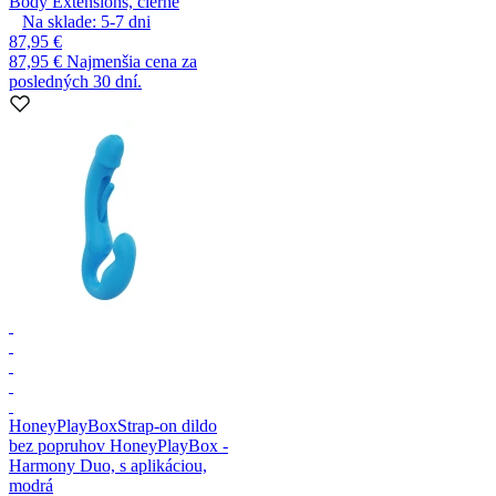
Body Extensions, čierne
Na sklade:
5-7
dni
87,95 €
87,95 €
Najmenšia cena za
posledných 30 dní.
HoneyPlayBox
Strap-on dildo
bez popruhov HoneyPlayBox -
Harmony Duo, s aplikáciou,
modrá