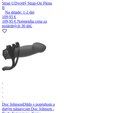
Strap U
Dvojitý Strap-On Plena
II
Na sklade:
1-2
dni
109,95 €
109,95 €
Najmenšia cena za
posledných 30 dní.
Doc Johnson
Dildo s popruhom a
dutým nástavcom Doc Johnson -