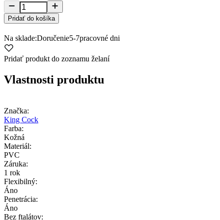
Pridať do košíka
Na sklade:
Doručenie
5-7
pracovné dni
Pridať produkt do zoznamu želaní
Vlastnosti produktu
Značka:
King Cock
Farba:
Kožná
Materiál:
PVC
Záruka:
1 rok
Flexibilný:
Áno
Penetrácia:
Áno
Bez ftalátov: