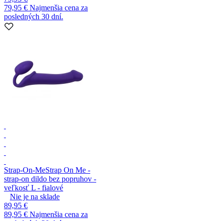
79,95 €
Najmenšia cena za
posledných 30 dní.
Strap-On-Me
Strap On Me -
strap-on dildo bez popruhov -
veľkosť L - fialové
Nie je na sklade
89,95 €
89,95 €
Najmenšia cena za