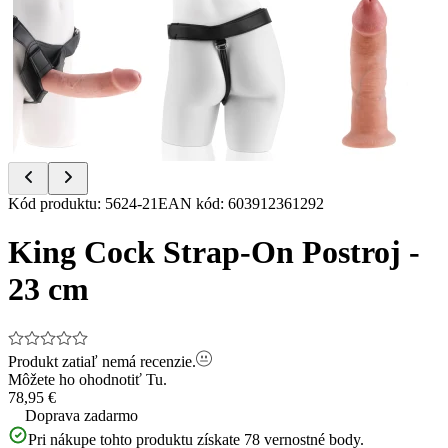
Item
Kód produktu
:
5624-21
EAN kód
:
603912361292
1
of
King Cock Strap-On Postroj -
8
23 cm
Produkt zatiaľ nemá recenzie.
Môžete ho ohodnotiť
Tu.
78,95 €
Doprava zadarmo
Pri nákupe tohto produktu získate
78
vernostné body.