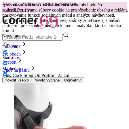
Aby bol váš zážitok z nášho internetového obchodu čo
😽
Svakom Klitty: O 15 € LACNEJŠIE
najlepší.
Používame súbory cookie na prispôsobenie obsahu a reklám,
Kód: KLITTY →
poskytovanie funkcií sociálnych médií a analýzu návštevnosti.
Informácie o vašom používaní našej stránky zdieľame aj s našimi
partnermi pre sociálne médiá, reklamu a analytiku, ktorí ich môžu
kombi
Nevyhnutné
Domov
Funkčné
Pre oboch
Štatistiky
Strapon
Marketing
Dildá na pásku
King Cock Strap-On Postroj - 23 cm
Povoliť všetko
Povoliť vybrané
Odmietnuť