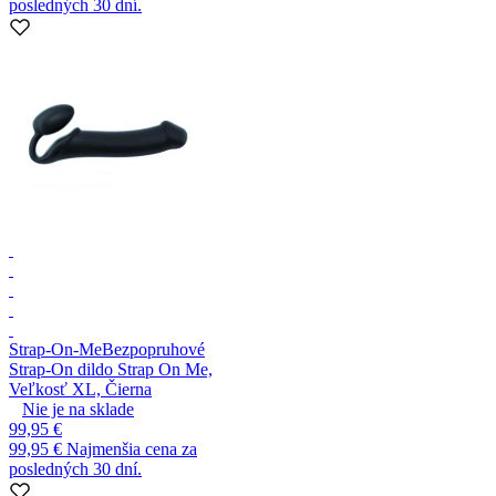
posledných 30 dní.
Strap-On-Me
Bezpopruhové
Strap-On dildo Strap On Me,
Veľkosť XL, Čierna
Nie je na sklade
99,95 €
99,95 €
Najmenšia cena za
posledných 30 dní.