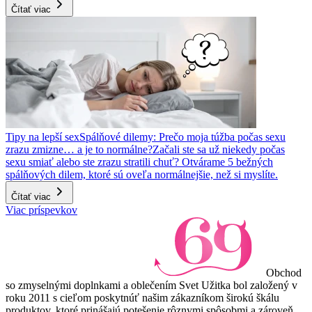
Čítať viac
Tipy na lepší sex
Spálňové dilemy: Prečo moja túžba počas sexu
zrazu zmizne… a je to normálne?
Začali ste sa už niekedy počas
sexu smiať alebo ste zrazu stratili chuť? Otvárame 5 bežných
spálňových dilem, ktoré sú oveľa normálnejšie, než si myslíte.
Čítať viac
Viac príspevkov
Obchod
so zmyselnými doplnkami a oblečením Svet Užitka bol založený v
roku 2011 s cieľom poskytnúť našim zákazníkom širokú škálu
produktov, ktoré prinášajú potešenie rôznymi spôsobmi a zároveň