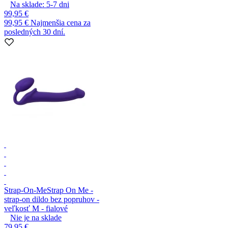
Na sklade:
5-7
dni
99,95 €
99,95 €
Najmenšia cena za
posledných 30 dní.
Strap-On-Me
Strap On Me -
strap-on dildo bez popruhov -
veľkosť M - fialové
Nie je na sklade
79,95 €