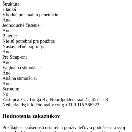
Štruktúra:
Hladká
Vhodné pre análnu penetráciu:
Áno
Jednoduché čistenie:
Áno
Batérie:
Nie sú potrebné pre použitie
Nastaviteľné popruhy:
Áno
Pre Strap-on:
Áno
Vaginálna stimulácia:
Áno
Análna stimulácia:
Áno
Scrotum:
No
Zástupca EÚ:
Tonga Bv
, Noordpolderstraat 21
, 4571 LR
,
Netherlands;
info@tongabv.com;
+31 0 115 566322;
Hodnotenia zákazníkov
Prečítajte si skúsenosti ostatných používateľov a podeľte sa o svoj