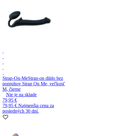
Strap-On-Me
Strap-on dildo bez
popruhov Strap On Me, veľkosť
M, čierne
Nie je na sklade
79,95 €
79,95 €
Najmenšia cena za
posledných 30 dní.