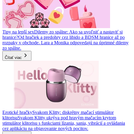
Tipy na lepší sex
Dilemy zo spálne: Ako sa uvoľniť a nastaviť si
hranice?
Od hračiek a predohry cez libido a BDSM hranice až po
rozpaky v obchode. Lara a Monika odpovedajú na úprimné dilemy
zo spálne.
Čítať viac
Erotické hračky
Svakom Klitty: diskrétny mačací stimulátor
klitorisu
Svakom Klitty ukrýva pod hravým mačacím krytom
stimulátor klitorisu s funkciami lízania, sania, vibrácií a ovládania
cez aplikáciu na objavovanie nových pocitov.