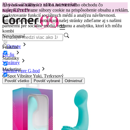
Aby bol váš zážitok z nášho internetového obchodu čo
😽
Svakom Klitty: O 15 € LACNEJŠIE
najlepší.
Používame súbory cookie na prispôsobenie obsahu a reklám,
Kód: KLITTY →
poskytovanie funkcií sociálnych médií a analýzu návštevnosti.
Informácie o vašom používaní našej stránky zdieľame aj s našimi
partnermi pre sociálne médiá, reklamu a analytiku, ktorí ich môžu
kombi
Nevyhnutné
Domov
Funkčné
Pre ňu
Štatistiky
Vibrátory
Marketing
Vibrátory pre G-bod
G-Spot Vibrátor Yuki, Tyrkysový
Povoliť všetko
Povoliť vybrané
Odmietnuť