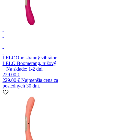
LELO
Obojstranný vibrátor
LELO Boomerang, ružový
Na sklade:
1-2
dni
229,00 €
229,00 €
Najmenšia cena za
posledných 30 dní.