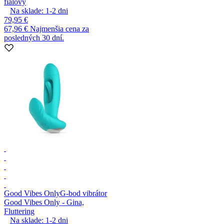
fialový
Na sklade:
1-2
dni
79,95 €
67,96 €
Najmenšia cena za
posledných 30 dní.
Good Vibes Only
G-bod vibrátor
Good Vibes Only - Gina,
Fluttering
Na sklade:
1-2
dni