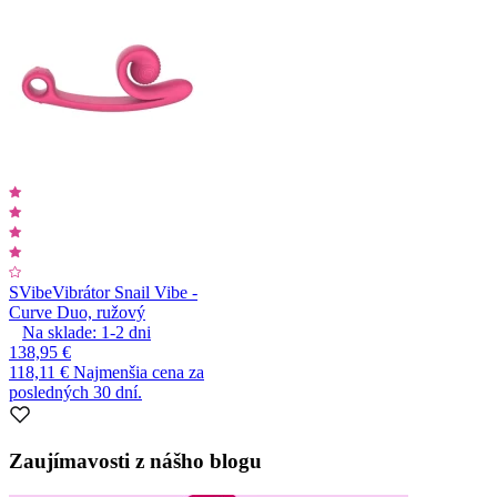
SVibe
Vibrátor Snail Vibe -
Curve Duo, ružový
Na sklade:
1-2
dni
138,95 €
118,11 €
Najmenšia cena za
posledných 30 dní.
Zaujímavosti z nášho blogu