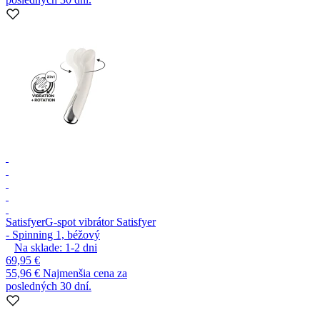
Satisfyer
G-spot vibrátor Satisfyer
- Spinning 1, béžový
Na sklade:
1-2
dni
69,95 €
55,96 €
Najmenšia cena za
posledných 30 dní.