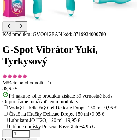
Item
Kód produktu
:
GVO012
EAN kód
:
8719934000780
1
of
G-Spot Vibrátor Yuki,
9
Tyrkysový
Môžete ho ohodnotiť
Tu.
39,95 €
Pri nákupe tohto produktu získate
39
vernostné body.
Odporúčame používať tento produkt s:
Vodný Lubrikačný Gél Delicate Drops, 150 ml
+9,95 €
Čistič na Hračky Delicate Drops, 150 ml
+9,95 €
Lubrikant JO H2O, 120 ml
+19,95 €
Intímne obrúsky Po sexe EasyGlide
+4,95 €