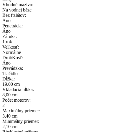
Vhodné mazivo:
Na vodnej báze
Bez ftalátov:
Áno
Penetrácia:
Áno
Záruka:
1 rok
Veľkosť:
Normálne
Drôt/Kosť:
Áno
Prevádzka:
Tlačidlo
Dĺžka:
19,00 cm
Vkladacia hĺbka:
8,00 cm
Počet motorov:
2
Maximálny priemer:
3,40 cm
Minimálny priemer:
2,10 cm
Rýchlostné režimy: