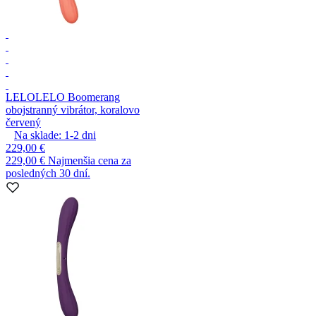
LELO
LELO Boomerang
obojstranný vibrátor, koralovo
červený
Na sklade:
1-2
dni
229,00 €
229,00 €
Najmenšia cena za
posledných 30 dní.