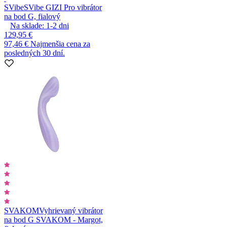
SVibe
SVibe GIZI Pro vibrátor
na bod G, fialový
Na sklade:
1-2
dni
129,95 €
97,46 €
Najmenšia cena za
posledných 30 dní.
SVAKOM
Vyhrievaný vibrátor
na bod G SVAKOM - Margot,