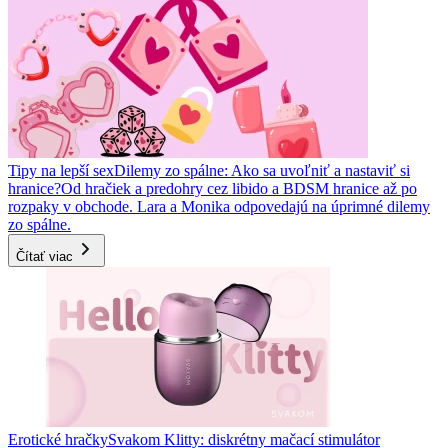
Tipy na lepší sex
Dilemy zo spálne: Ako sa uvoľniť a nastaviť si
hranice?
Od hračiek a predohry cez libido a BDSM hranice až po
rozpaky v obchode. Lara a Monika odpovedajú na úprimné dilemy
zo spálne.
Čítať viac
Erotické hračky
Svakom Klitty: diskrétny mačací stimulátor