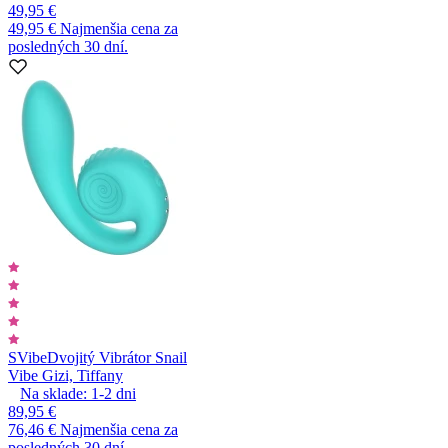
49,95 €
49,95 €
Najmenšia cena za
posledných 30 dní.
SVibe
Dvojitý Vibrátor Snail
Vibe Gizi, Tiffany
Na sklade:
1-2
dni
89,95 €
76,46 €
Najmenšia cena za
posledných 30 dní.