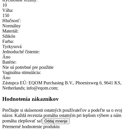
10
Váha:
150
Hlučnosť:
Normálny
Materiál:
Silikón
Farba:
Tyrkysová
Jednoduché čistenie:
Áno
Batérie:
Nie sú potrebné pre použitie
Vaginálna stimulácia:
Áno
Zástupca EÚ:
EQOM Purchasing B.V.
, Phoenixweg 6
, 9641 KS
,
Netherlands;
info@eqom.com;
Hodnotenia zákazníkov
Prečítajte si skúsenosti ostatných používateľov a podeľte sa o svoj
názor. Každá recenzia pomáha ostatným pri lepšom výbere a nám
pomáha zlepšovať sa!
Oddaj mnenje
Priemerné hodnotenie produktu