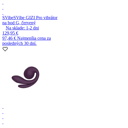
SVibe
SVibe GIZI Pro vibrátor
na bod G, červený
Na sklade:
1-2
dni
129,95 €
97,46 €
Najmenšia cena za
posledných 30 dní.