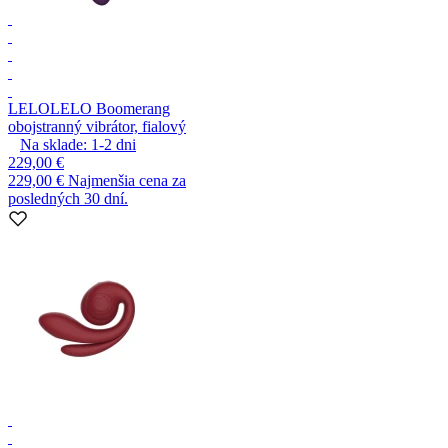
LELO
LELO Boomerang
obojstranný vibrátor, fialový
Na sklade:
1-2
dni
229,00 €
229,00 €
Najmenšia cena za
posledných 30 dní.