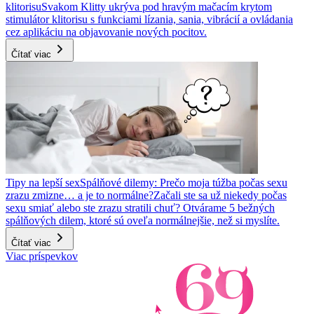
klitorisu
Svakom Klitty ukrýva pod hravým mačacím krytom
stimulátor klitorisu s funkciami lízania, sania, vibrácií a ovládania
cez aplikáciu na objavovanie nových pocitov.
Čítať viac
Tipy na lepší sex
Spálňové dilemy: Prečo moja túžba počas sexu
zrazu zmizne… a je to normálne?
Začali ste sa už niekedy počas
sexu smiať alebo ste zrazu stratili chuť? Otvárame 5 bežných
spálňových dilem, ktoré sú oveľa normálnejšie, než si myslíte.
Čítať viac
Viac príspevkov