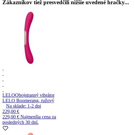
Zákazníkov tiež presvedčili nižšie uvedené hračky...
LELO
Obojstranný vibrátor
LELO Boomerang, ružový
Na sklade:
1-2
dni
229,00 €
229,00 €
Najmenšia cena za
posledných 30 dní.