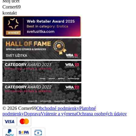
Môj účet
Corner69
kontakt
© 2026 Corner69
Obchodné podmienky
Platobné
podmienky
Doprava
Vrátenie a výmena
Ochrana osobných údajov