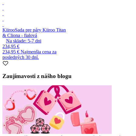
Kiiroo
Sada pre páry Kiiroo Titan
& Cliona - fialová
Na sklade:
5-7
dni
234,95 €
234,95 €
Najmenšia cena za
posledných 30 dní.
Zaujímavosti z nášho blogu