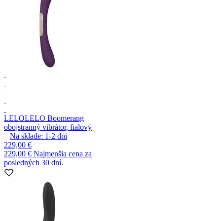
LELO
LELO Boomerang
obojstranný vibrátor, fialový
Na sklade:
1-2
dni
229,00 €
229,00 €
Najmenšia cena za
posledných 30 dní.