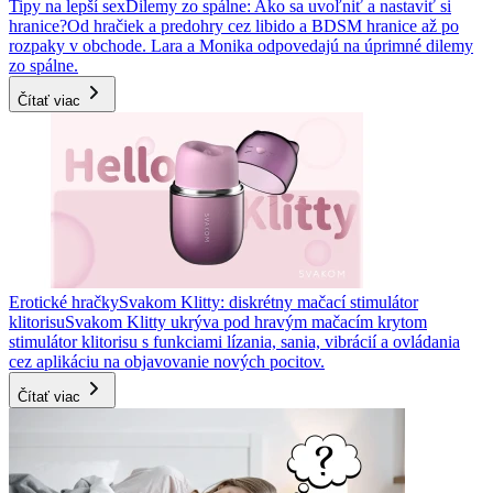
Tipy na lepší sex
Dilemy zo spálne: Ako sa uvoľniť a nastaviť si
hranice?
Od hračiek a predohry cez libido a BDSM hranice až po
rozpaky v obchode. Lara a Monika odpovedajú na úprimné dilemy
zo spálne.
Čítať viac
Erotické hračky
Svakom Klitty: diskrétny mačací stimulátor
klitorisu
Svakom Klitty ukrýva pod hravým mačacím krytom
stimulátor klitorisu s funkciami lízania, sania, vibrácií a ovládania
cez aplikáciu na objavovanie nových pocitov.
Čítať viac