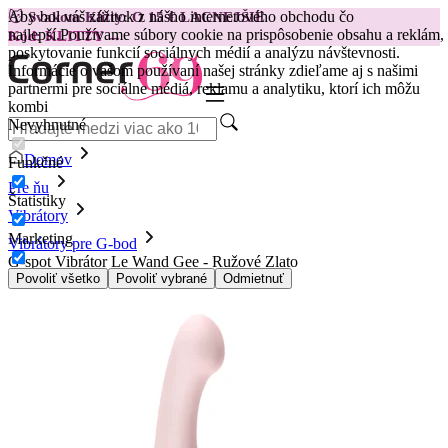
Aby bol váš zážitok z nášho internetového obchodu čo
😽
Svakom Klitty: O 15 € LACNEJŠIE
najlepší.
Používame súbory cookie na prispôsobenie obsahu a reklám,
Kód: KLITTY →
poskytovanie funkcií sociálnych médií a analýzu návštevnosti.
Informácie o vašom používaní našej stránky zdieľame aj s našimi
partnermi pre sociálne médiá, reklamu a analytiku, ktorí ich môžu
kombi
Nevyhnutné
Domov
Funkčné
Pre ňu
Štatistiky
Vibrátory
Marketing
Vibrátory pre G-bod
G-spot Vibrátor Le Wand Gee - Ružové Zlato
Povoliť všetko
Povoliť vybrané
Odmietnuť