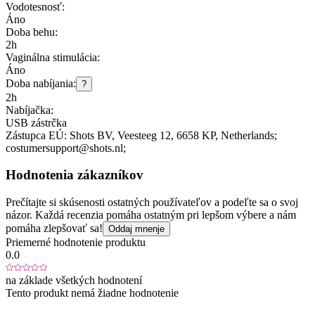
Vodotesnosť:
Áno
Doba behu:
2h
Vaginálna stimulácia:
Áno
Doba nabíjania:
?
2h
Nabíjačka:
USB zástrčka
Zástupca EÚ:
Shots BV
, Veesteeg 12
, 6658 KP
, Netherlands;
costumersupport@shots.nl;
Hodnotenia zákazníkov
Prečítajte si skúsenosti ostatných používateľov a podeľte sa o svoj
názor. Každá recenzia pomáha ostatným pri lepšom výbere a nám
pomáha zlepšovať sa!
Oddaj mnenje
Priemerné hodnotenie produktu
0.0
na základe všetkých hodnotení
Tento produkt nemá žiadne hodnotenie