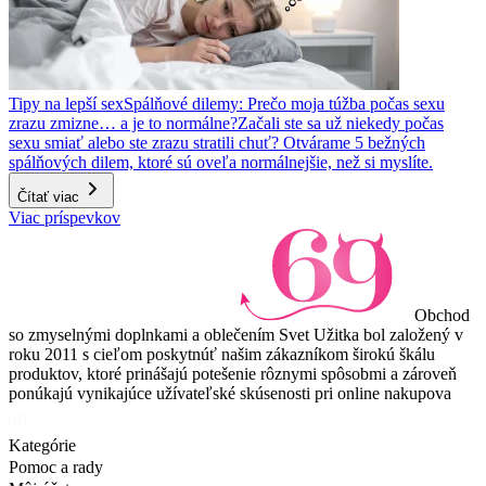
Tipy na lepší sex
Spálňové dilemy: Prečo moja túžba počas sexu
zrazu zmizne… a je to normálne?
Začali ste sa už niekedy počas
sexu smiať alebo ste zrazu stratili chuť? Otvárame 5 bežných
spálňových dilem, ktoré sú oveľa normálnejšie, než si myslíte.
Čítať viac
Viac príspevkov
Obchod
so zmyselnými doplnkami a oblečením Svet Užitka bol založený v
roku 2011 s cieľom poskytnúť našim zákazníkom širokú škálu
produktov, ktoré prinášajú potešenie rôznymi spôsobmi a zároveň
ponúkajú vynikajúce užívateľské skúsenosti pri online nakupova
Kategórie
Pomoc a rady