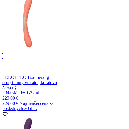
LELO
LELO Boomerang
obojstranný vibrátor, koralovo
červený
Na sklade:
1-2
dni
229,00 €
229,00 €
Najmenšia cena za
posledných 30 dní.