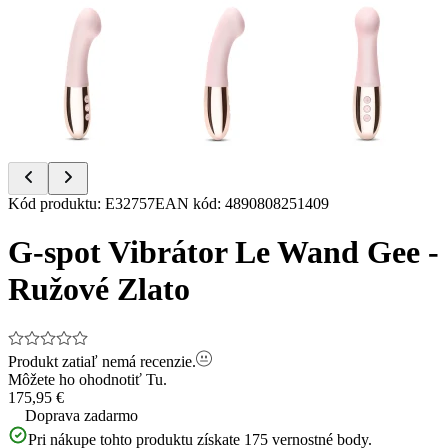
Item
Kód produktu
:
E32757
EAN kód
:
4890808251409
1
of
G-spot Vibrátor Le Wand Gee -
8
Ružové Zlato
Produkt zatiaľ nemá recenzie.
Môžete ho ohodnotiť
Tu.
175,95 €
Doprava zadarmo
Pri nákupe tohto produktu získate
175
vernostné body.