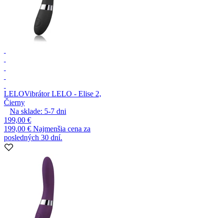
LELO
Vibrátor LELO - Elise 2,
Čierny
Na sklade:
5-7
dni
199,00 €
199,00 €
Najmenšia cena za
posledných 30 dní.