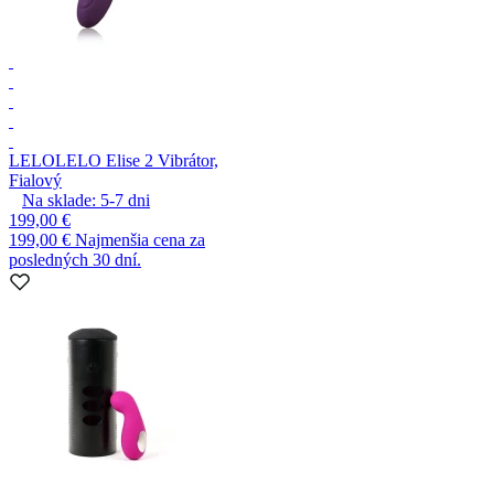
LELO
LELO Elise 2 Vibrátor,
Fialový
Na sklade:
5-7
dni
199,00 €
199,00 €
Najmenšia cena za
posledných 30 dní.