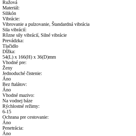
Ružová
Materiál:
Silikón
Vibrácie:
Vibrovanie a pulzovanie, Štandardná vibrácia
Sila vibrácií:
Rôzne sily vibrácií, Silné vibrácie
Prevádzka:
Tlačidlo
Dĺžka:
54(L) x 166(H) x 36(D)mm
Vhodné pre:
Ženy
Jednoduché čistenie:
Áno
Bez ftalátov:
Áno
Vhodné mazivo:
Na vodnej báze
Rýchlostné režimy:
6-15
Ochrana pre cestovanie:
Áno
Penetrácia:
Áno