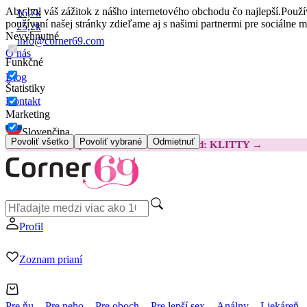
Aby bol váš zážitok z nášho internetového obchodu čo najlepší.
Použí
16,7k
používaní našej stránky zdieľame aj s našimi partnermi pre sociálne 
25,2k
Nevyhnutné
info@corner69.com
O nás
Funkčné
Blog
Štatistiky
Kontakt
Marketing
Slovenčina
Povoliť všetko
Povoliť vybrané
Odmietnuť
😽
Svakom Klitty: O 15 € LACNEJŠIE
Kód: KLITTY →
Profil
Zoznam prianí
Pre ňu
Pre neho
Pre oboch
Pre lepší sex
Análny
Liekáreň