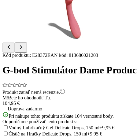
of
5
Item
Kód produktu
:
E28372
EAN kód
:
813686021203
1
of
G-bod Stimulátor Dame Product
5
Produkt zatiaľ nemá recenzie.
Môžete ho ohodnotiť
Tu.
104,95 €
Doprava zadarmo
Pri nákupe tohto produktu získate
104
vernostné body.
Odporúčame používať tento produkt s:
Vodný Lubrikačný Gél Delicate Drops, 150 ml
+9,95 €
Čistič na Hračky Delicate Drops, 150 ml
+9,95 €