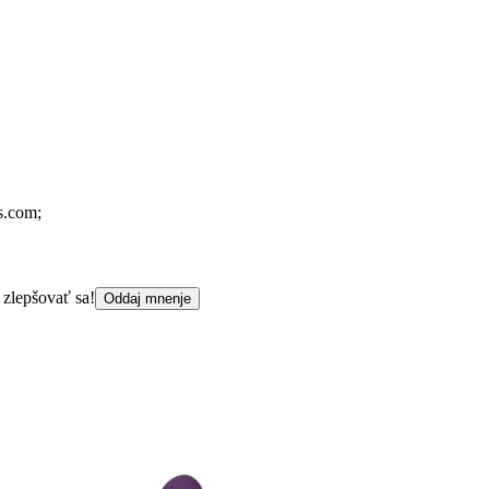
s.com;
 zlepšovať sa!
Oddaj mnenje