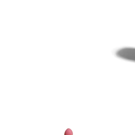
Item
1