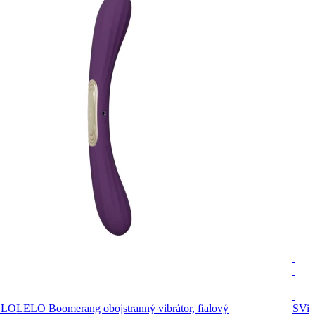
ELO
LELO Boomerang obojstranný vibrátor, fialový
SVib