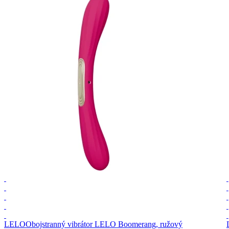
LELO
Obojstranný vibrátor LELO Boomerang, ružový