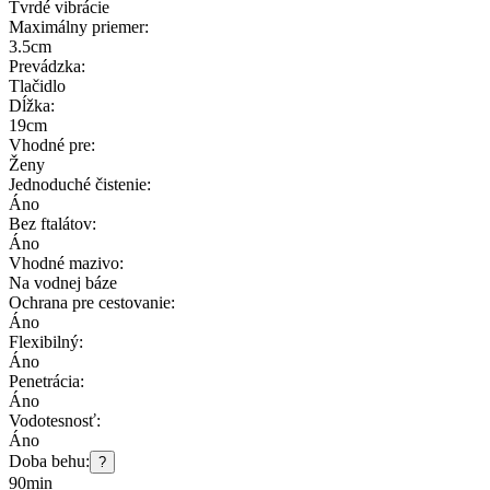
Tvrdé vibrácie
Maximálny priemer:
3.5cm
Prevádzka:
Tlačidlo
Dĺžka:
19cm
Vhodné pre:
Ženy
Jednoduché čistenie:
Áno
Bez ftalátov:
Áno
Vhodné mazivo:
Na vodnej báze
Ochrana pre cestovanie:
Áno
Flexibilný:
Áno
Penetrácia:
Áno
Vodotesnosť:
Áno
Doba behu:
?
90min