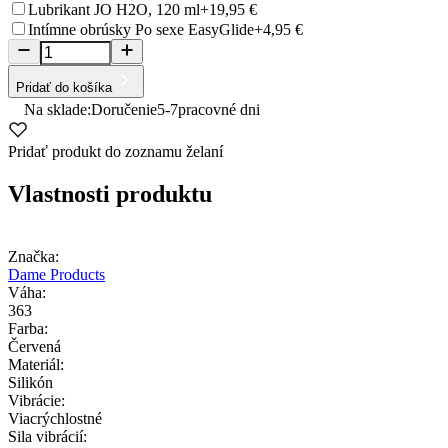
Lubrikant JO H2O, 120 ml
+19,95 €
Intímne obrúsky Po sexe EasyGlide
+4,95 €
Pridať do košíka
Na sklade:
Doručenie
5-7
pracovné dni
Pridať produkt do zoznamu želaní
Vlastnosti produktu
Značka:
Dame Products
Váha:
363
Farba:
Červená
Materiál:
Silikón
Vibrácie:
Viacrýchlostné
Sila vibrácií: