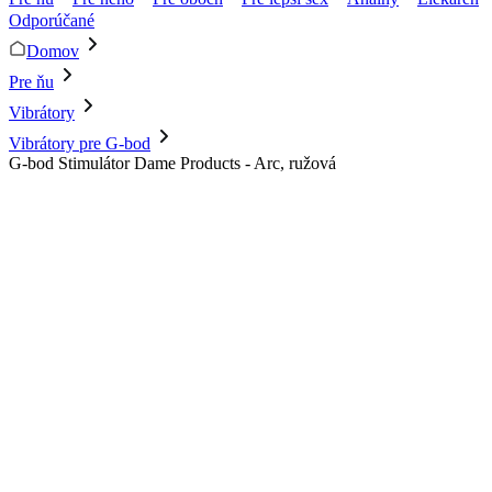
Odporúčané
Domov
Pre ňu
Vibrátory
Vibrátory pre G-bod
G-bod Stimulátor Dame Products - Arc, ružová