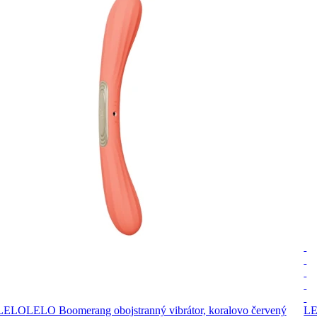
LELO
LELO Boomerang obojstranný vibrátor, koralovo červený
L