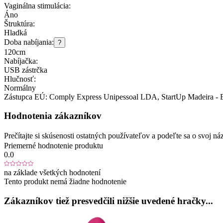
Vaginálna stimulácia:
Áno
Štruktúra:
Hladká
Doba nabíjania:
?
120cm
Nabíjačka:
USB zástrčka
Hlučnosť:
Normálny
Zástupca EÚ:
Comply Express Unipessoal LDA
, StartUp Madeira -
Hodnotenia zákazníkov
Prečítajte si skúsenosti ostatných používateľov a podeľte sa o svoj
Priemerné hodnotenie produktu
0.0
na základe všetkých hodnotení
Tento produkt nemá žiadne hodnotenie
Zákazníkov tiež presvedčili nižšie uvedené hračky...