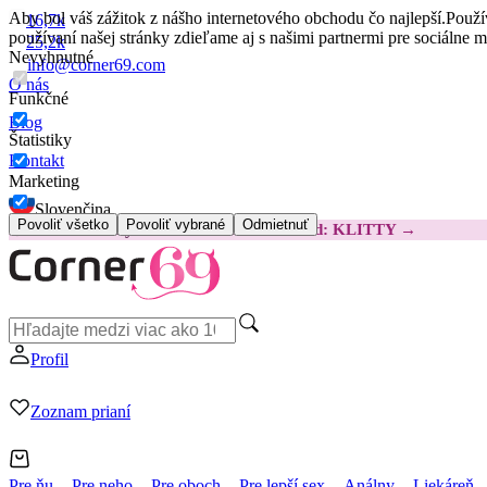
Aby bol váš zážitok z nášho internetového obchodu čo najlepší.
Použí
16,7k
používaní našej stránky zdieľame aj s našimi partnermi pre sociálne 
25,2k
Nevyhnutné
info@corner69.com
O nás
Funkčné
Blog
Štatistiky
Kontakt
Marketing
Slovenčina
Povoliť všetko
Povoliť vybrané
Odmietnuť
😽
Svakom Klitty: O 15 € LACNEJŠIE
Kód: KLITTY →
Profil
Zoznam prianí
Pre ňu
Pre neho
Pre oboch
Pre lepší sex
Análny
Liekáreň