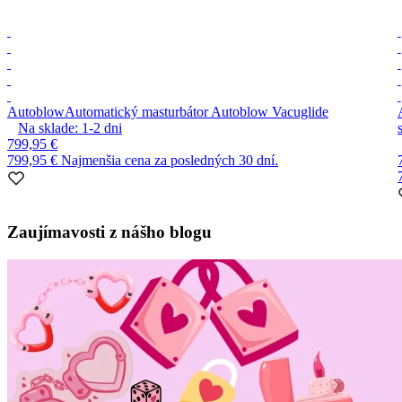
Autoblow
Automatický masturbátor Autoblow Vacuglide
Na sklade:
1-2
dni
799,95 €
799,95 €
Najmenšia cena za posledných 30 dní.
Item
1
Zaujímavosti z nášho blogu
of
7