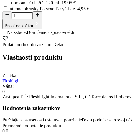
Lubrikant JO H2O, 120 ml
+19,95 €
Intímne obrúsky Po sexe EasyGlide
+4,95 €
Pridať do košíka
Na sklade:
Doručenie
5-7
pracovné dni
Pridať produkt do zoznamu želaní
Vlastnosti produktu
Značka:
Fleshlight
Váha:
0
Zástupca EÚ:
FleshLight International S.L.
, C/ Torre de los Herberos.
Hodnotenia zákazníkov
Prečítajte si skúsenosti ostatných používateľov a podeľte sa o svoj
Priemerné hodnotenie produktu
0.0