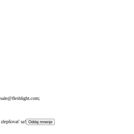
sale@fleshlight.com;
 zlepšovať sa!
Oddaj mnenje