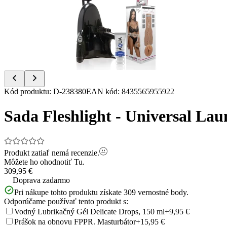
of
4
Item
Kód produktu
:
D-238380
EAN kód
:
8435565955922
1
of
Sada Fleshlight - Universal La
4
Produkt zatiaľ nemá recenzie.
Môžete ho ohodnotiť
Tu.
309,95 €
Doprava zadarmo
Pri nákupe tohto produktu získate
309
vernostné body.
Odporúčame používať tento produkt s:
Vodný Lubrikačný Gél Delicate Drops, 150 ml
+9,95 €
Prášok na obnovu FPPR. Masturbátor
+15,95 €