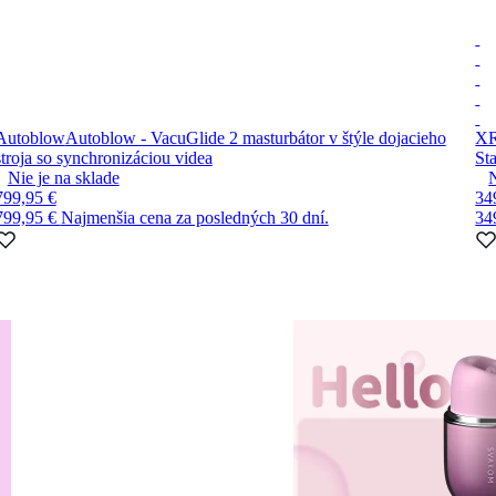
Autoblow
Autoblow - VacuGlide 2 masturbátor v štýle dojacieho
XR
stroja so synchronizáciou videa
St
Nie je na sklade
799,95 €
34
799,95 €
Najmenšia cena za posledných 30 dní.
34