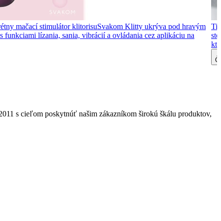
étny mačací stimulátor klitorisu
Svakom Klitty ukrýva pod hravým
Tip
 funkciami lízania, sania, vibrácií a ovládania cez aplikáciu na
ste
kto
Čí
2011 s cieľom poskytnúť našim zákazníkom širokú škálu produktov,