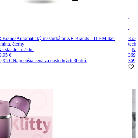
 Brands
Automatický masturbátor XR Brands - The Milker
Kok
amina, čierny
techn
Na sklade:
5-7
dni
Na
9,95 €
369,
9,95 €
Najmenšia cena za posledných 30 dní.
369,