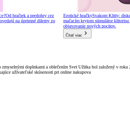
ce?
Od hračiek a predohry cez
Erotické hračky
Svakom Klitty: diskr
ovedajú na úprimné dilemy zo
mačacím krytom stimulátor klitorisu s
objavovanie nových pocitov.
Čítať viac
 zmyselnými doplnkami a oblečením Svet Užitka bol založený v roku 
ajúce užívateľské skúsenosti pri online nakupova