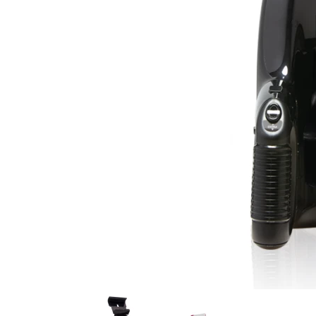
Item
1