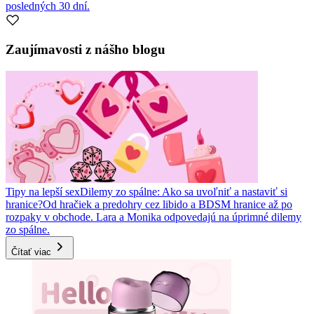
posledných 30 dní.
Zaujímavosti z nášho blogu
Tipy na lepší sex
Dilemy zo spálne: Ako sa uvoľniť a nastaviť si
hranice?
Od hračiek a predohry cez libido a BDSM hranice až po
rozpaky v obchode. Lara a Monika odpovedajú na úprimné dilemy
zo spálne.
Čítať viac