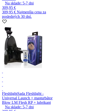
Na sklade:
5-7
dni
309,95 €
309,95 €
Najmenšia cena za
posledných 30 dní.
Fleshlight
Sada Fleshlight -
Universal Launch + masturbátor
Blow LM Flesh RP + lubrikant
Na sklade:
5-7
dni