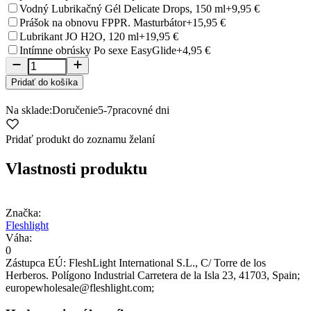
Vodný Lubrikačný Gél Delicate Drops, 150 ml
+9,95 €
Prášok na obnovu FPPR. Masturbátor
+15,95 €
Lubrikant JO H2O, 120 ml
+19,95 €
Intímne obrúsky Po sexe EasyGlide
+4,95 €
Pridať do košíka
Na sklade:
Doručenie
5-7
pracovné dni
Pridať produkt do zoznamu želaní
Vlastnosti produktu
Značka:
Fleshlight
Váha:
0
Zástupca EÚ:
FleshLight International S.L.
, C/ Torre de los
Herberos. Polígono Industrial Carretera de la Isla 23
, 41703
, Spain;
europewholesale@fleshlight.com;