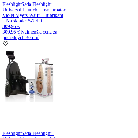
Fleshlight
Sada Fleshlight -
Universal Launch + masturbátor
Violet Myers Waifu + lubrikant
Na sklade:
5-7
dni
309,95 €
309,95 €
Najmenšia cena za
posledných 30 dní.
Fleshlight
Sada Fleshlight -