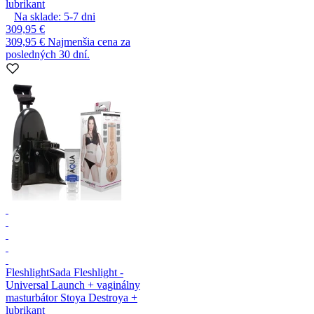
lubrikant
Na sklade:
5-7
dni
309,95 €
309,95 €
Najmenšia cena za
posledných 30 dní.
Fleshlight
Sada Fleshlight -
Universal Launch + vaginálny
masturbátor Stoya Destroya +
lubrikant