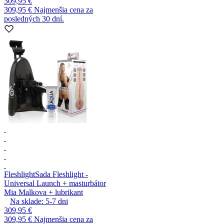
309,95 €
309,95 €
Najmenšia cena za
posledných 30 dní.
Fleshlight
Sada Fleshlight -
Universal Launch + masturbátor
Mia Malkova + lubrikant
Na sklade:
5-7
dni
309,95 €
309,95 €
Najmenšia cena za