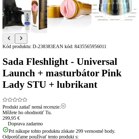
Item
Kód produktu
:
D-238383
EAN kód
:
8435565956011
1
of
Sada Fleshlight - Universal
4
Launch + masturbátor Pink
Lady STU + lubrikant
Produkt zatiaľ nemá recenzie.
Môžete ho ohodnotiť
Tu.
299,95 €
Doprava zadarmo
Pri nákupe tohto produktu získate
299
vernostné body.
Odporúčame používať tento produkt s: