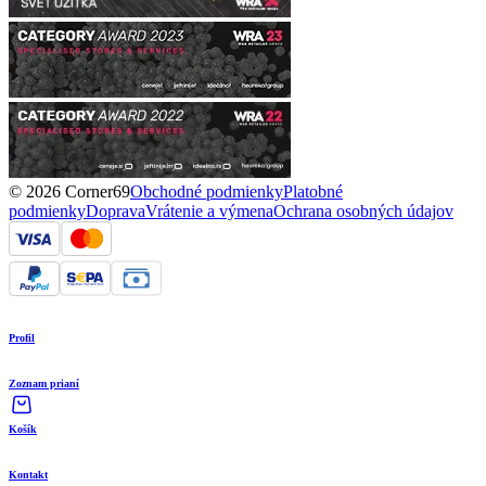
© 2026 Corner69
Obchodné podmienky
Platobné
podmienky
Doprava
Vrátenie a výmena
Ochrana osobných údajov
Profil
Zoznam prianí
Košík
Kontakt