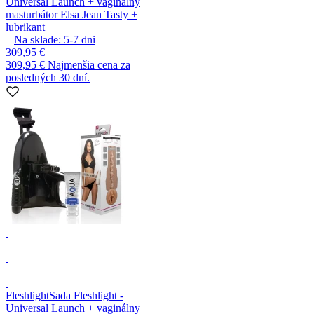
Universal Launch + vaginálny
masturbátor Elsa Jean Tasty +
lubrikant
Na sklade:
5-7
dni
309,95 €
309,95 €
Najmenšia cena za
posledných 30 dní.
Fleshlight
Sada Fleshlight -
Universal Launch + vaginálny