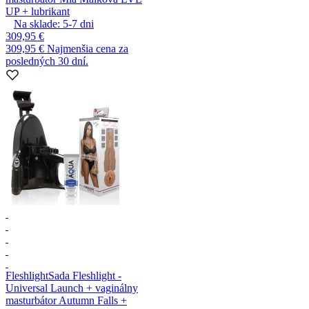
UP + lubrikant
Na sklade:
5-7
dni
309,95 €
309,95 €
Najmenšia cena za
posledných 30 dní.
Fleshlight
Sada Fleshlight -
Universal Launch + vaginálny
masturbátor Autumn Falls +