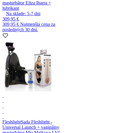
masturbátor Eliza Ibarra +
lubrikant
Na sklade:
5-7
dni
309,95 €
309,95 €
Najmenšia cena za
posledných 30 dní.
Fleshlight
Sada Fleshlight -
Universal Launch + vaginálny
masturbátor Mia Malkova LVL