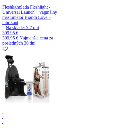
Fleshlight
Sada Fleshlight -
Universal Launch + vaginálny
masturbátor Brandi Love +
lubrikant
Na sklade:
5-7
dni
309,95 €
309,95 €
Najmenšia cena za
posledných 30 dní.