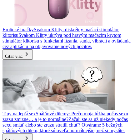
Erotické hračky
Svakom Klitty: diskrétny mačací stimulátor
klitorisu
Svakom Klitty ukrýva pod hravým mačacím krytom
stimulátor klitorisu s funkciami lízania, sania, vibrácií a ovládania
cez aplikáciu na objavovanie nových pocitov.
Čítať viac
Tipy na lepší sex
Spálňové dilemy: Prečo moja túžba počas sexu
zrazu zmizne… a je to normálne?
Začali ste sa už niekedy počas
sexu smiať alebo ste zrazu stratili chuť? Otvárame 5 bežných
spálňových dilem, ktoré sú oveľa normálnejšie, než si myslíte.