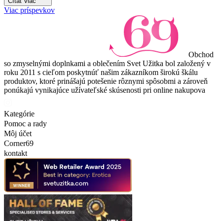
Čítať viac
Viac príspevkov
Obchod
so zmyselnými doplnkami a oblečením Svet Užitka bol založený v
roku 2011 s cieľom poskytnúť našim zákazníkom širokú škálu
produktov, ktoré prinášajú potešenie rôznymi spôsobmi a zároveň
ponúkajú vynikajúce užívateľské skúsenosti pri online nakupova
Kategórie
Pomoc a rady
Môj účet
Corner69
kontakt