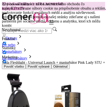
Aby bol váš zážitok z nášho internetového obchodu čo
😽
Svakom Klitty: O 15 € LACNEJŠIE
najlepší.
Používame súbory cookie na prispôsobenie obsahu a reklám,
Kód: KLITTY →
poskytovanie funkcií sociálnych médií a analýzu návštevnosti.
Informácie o vašom používaní našej stránky zdieľame aj s našimi
partnermi pre sociálne médiá, reklamu a analytiku, ktorí ich môžu
kombi
Nevyhnutné
Domov
Funkčné
Pre neho
Štatistiky
Masturbátory
Marketing
Iné masturbátory
Sada Fleshlight - Universal Launch + masturbátor Pink Lady STU +
lubrikant
Povoliť všetko
Povoliť vybrané
Odmietnuť