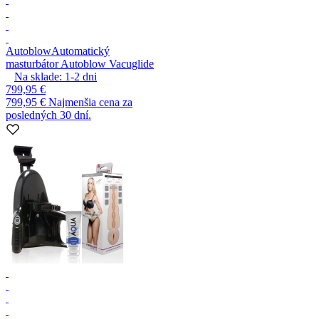
Autoblow
Automatický
masturbátor Autoblow Vacuglide
Na sklade:
1-2
dni
799,95 €
799,95 €
Najmenšia cena za
posledných 30 dní.