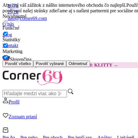
Aby bol váš zážitok z nášho internetového obchodu čo najlepší.
Použí
16,7k
používaní našej stránky zdieľame aj s našimi partnermi pre sociálne 
25,2k
Nevyhnutné
info@corner69.com
O nás
Funkčné
Blog
Štatistiky
Kontakt
Marketing
Slovenčina
Povoliť všetko
Povoliť vybrané
Odmietnuť
😽
Svakom Klitty: O 15 € LACNEJŠIE
Kód: KLITTY →
Profil
Zoznam prianí
Pre ňu
Pre neho
Pre oboch
Pre lepší sex
Análny
Liekáreň