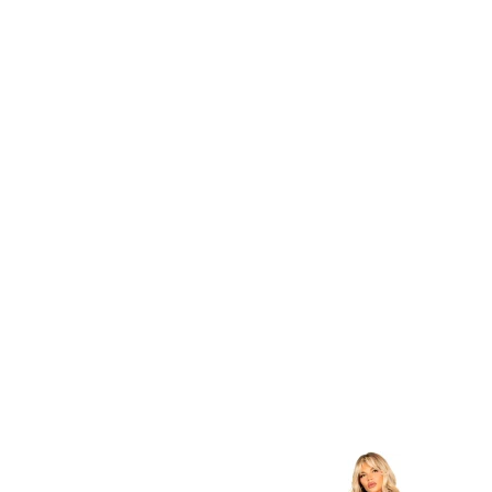
Item
1