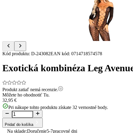
of
2
Item
Kód produktu
:
D-243082
EAN kód
:
0714718574578
1
of
Exotická kombinéza Leg Avenue
2
Produkt zatiaľ nemá recenzie.
Môžete ho ohodnotiť
Tu.
32,95 €
Pri nákupe tohto produktu získate
32
vernostné body.
Pridať do košíka
Na sklade:
Doručenie
5-7
pracovné dni