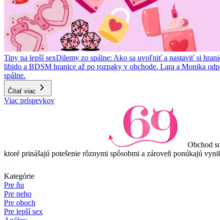
Tipy na lepší sex
Dilemy zo spálne: Ako sa uvoľniť a nastaviť si hrani
libido a BDSM hranice až po rozpaky v obchode. Lara a Monika odp
spálne.
Čítať viac
Item
Viac príspevkov
1
of
3
Obchod so
ktoré prinášajú potešenie rôznymi spôsobmi a zároveň ponúkajú vynik
Kategórie
Pre ňu
Pre neho
Pre oboch
Pre lepší sex