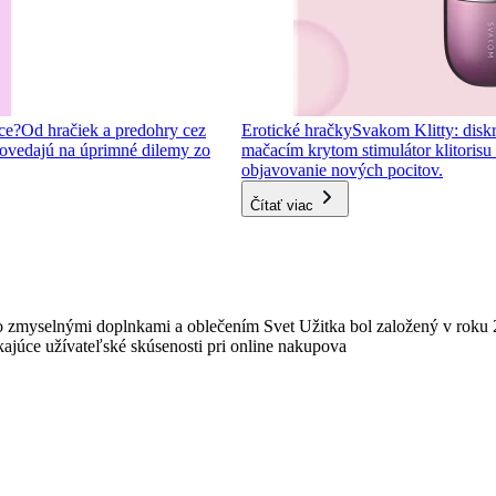
ce?
Od hračiek a predohry cez
Erotické hračky
Svakom Klitty: diskr
ovedajú na úprimné dilemy zo
mačacím krytom stimulátor klitorisu s
objavovanie nových pocitov.
Čítať viac
 zmyselnými doplnkami a oblečením Svet Užitka bol založený v roku 
ajúce užívateľské skúsenosti pri online nakupova