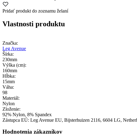
Pridať produkt do zoznamu želaní
Vlastnosti produktu
Značka:
Leg Avenue
Šírka:
230mm
Výška (cm):
160mm
Hĺbka:
15mm
Váha:
98
Materiál:
Nylon
Zloženie:
92% Nylon, 8% Spandex
Zástupca EÚ:
Leg Avenue EU
, Bijsterhuizen 2116
, 6604 LG
, Nether
Hodnotenia zákazníkov