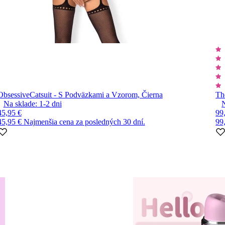
Obsessive
Catsuit - S Podväzkami a Vzorom, Čierna
Th
Na sklade:
1-2
dni
45,95 €
99
45,95 €
Najmenšia cena za posledných 30 dní.
99