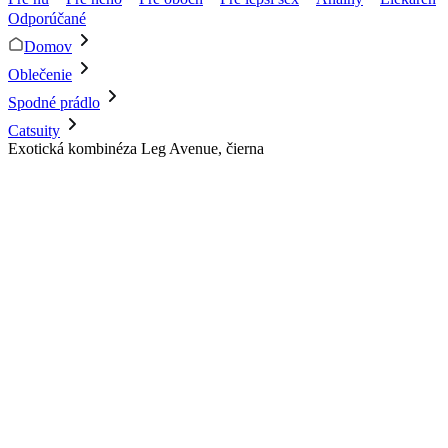
Odporúčané
Domov
Oblečenie
Spodné prádlo
Catsuity
Exotická kombinéza Leg Avenue, čierna