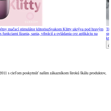
étny mačací stimulátor klitorisu
Svakom Klitty ukrýva pod hravým
Tip
 funkciami lízania, sania, vibrácií a ovládania cez aplikáciu na
ste
kto
Čí
2011 s cieľom poskytnúť našim zákazníkom širokú škálu produktov,