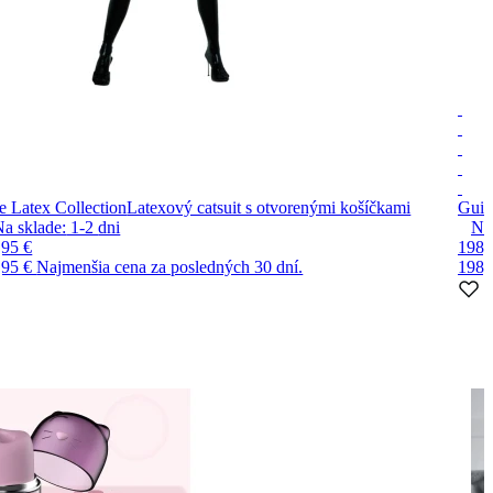
e Latex Collection
Latexový catsuit s otvorenými košíčkami
Guil
Na sklade:
1-2
dni
Na
,95 €
198,
,95 €
Najmenšia cena za posledných 30 dní.
198,