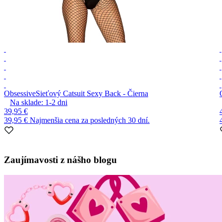
Obsessive
Sieťový Catsuit Sexy Back - Čierna
Na sklade:
1-2
dni
39,95 €
39,95 €
Najmenšia cena za posledných 30 dní.
Item
1
Zaujímavosti z nášho blogu
of
10