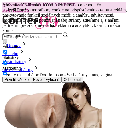
Aby bol váš zážitok z nášho internetového obchodu čo
😽
Svakom Klitty: O 15 € LACNEJŠIE
najlepší.
Používame súbory cookie na prispôsobenie obsahu a reklám,
Kód: KLITTY →
poskytovanie funkcií sociálnych médií a analýzu návštevnosti.
Informácie o vašom používaní našej stránky zdieľame aj s našimi
partnermi pre sociálne médiá, reklamu a analytiku, ktorí ich môžu
kombi
Nevyhnutné
Domov
Funkčné
Pre neho
Štatistiky
Masturbátory
Marketing
Iné masturbátory
Dvojitý masturbátor Doc Johnson - Sasha Grey, anus, vagína
Povoliť všetko
Povoliť vybrané
Odmietnuť