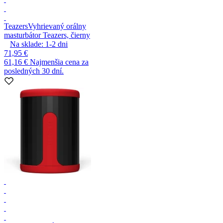
Teazers
Vyhrievaný orálny
masturbátor Teazers, čierny
Na sklade:
1-2
dni
71,95 €
61,16 €
Najmenšia cena za
posledných 30 dní.