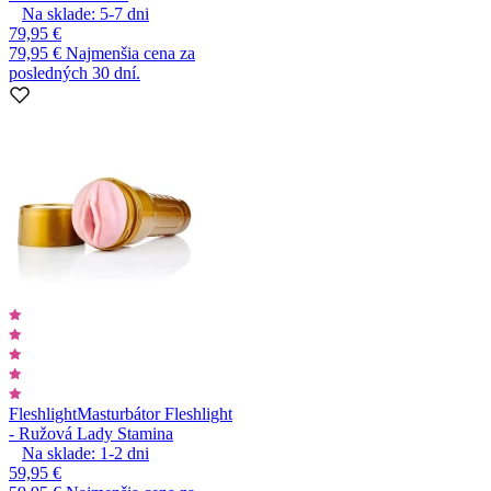
Na sklade:
5-7
dni
79,95 €
79,95 €
Najmenšia cena za
posledných 30 dní.
Fleshlight
Masturbátor Fleshlight
- Ružová Lady Stamina
Na sklade:
1-2
dni
59,95 €