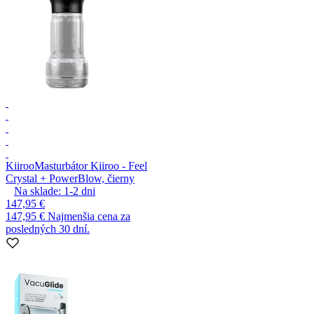
Kiiroo
Masturbátor Kiiroo - Feel
Crystal + PowerBlow, čierny
Na sklade:
1-2
dni
147,95 €
147,95 €
Najmenšia cena za
posledných 30 dní.