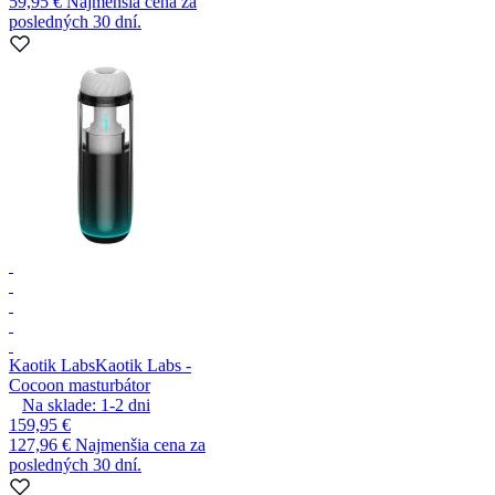
59,95 €
Najmenšia cena za
posledných 30 dní.
Kaotik Labs
Kaotik Labs -
Cocoon masturbátor
Na sklade:
1-2
dni
159,95 €
127,96 €
Najmenšia cena za
posledných 30 dní.