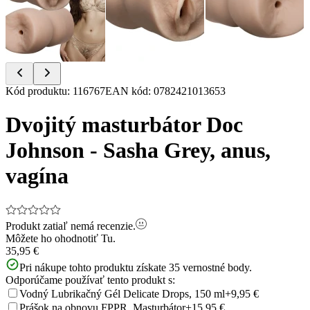
Item
Kód produktu
:
116767
EAN kód
:
0782421013653
1
of
Dvojitý masturbátor Doc
4
Johnson - Sasha Grey, anus,
vagína
Produkt zatiaľ nemá recenzie.
Môžete ho ohodnotiť
Tu.
35,95 €
Pri nákupe tohto produktu získate
35
vernostné body.
Odporúčame používať tento produkt s:
Vodný Lubrikačný Gél Delicate Drops, 150 ml
+9,95 €
Prášok na obnovu FPPR. Masturbátor
+15,95 €