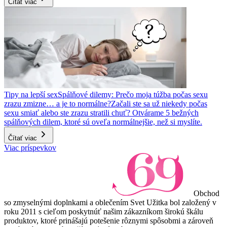
Čítať viac
Tipy na lepší sex
Spálňové dilemy: Prečo moja túžba počas sexu
zrazu zmizne… a je to normálne?
Začali ste sa už niekedy počas
sexu smiať alebo ste zrazu stratili chuť? Otvárame 5 bežných
spálňových dilem, ktoré sú oveľa normálnejšie, než si myslíte.
Čítať viac
Viac príspevkov
Obchod
so zmyselnými doplnkami a oblečením Svet Užitka bol založený v
roku 2011 s cieľom poskytnúť našim zákazníkom širokú škálu
produktov, ktoré prinášajú potešenie rôznymi spôsobmi a zároveň