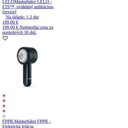
LELO
Masturbátor LELO -
F2S™, ovládaný aplikáciou,
červený
Na sklade:
1-2
dni
199,00 €
199,00 €
Najmenšia cena za
posledných 30 dní.
FPPR.
Masturbátor FPPR -
Elektrická felácia