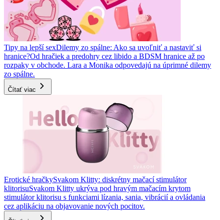
Tipy na lepší sex
Dilemy zo spálne: Ako sa uvoľniť a nastaviť si
hranice?
Od hračiek a predohry cez libido a BDSM hranice až po
rozpaky v obchode. Lara a Monika odpovedajú na úprimné dilemy
zo spálne.
Čítať viac
Erotické hračky
Svakom Klitty: diskrétny mačací stimulátor
klitorisu
Svakom Klitty ukrýva pod hravým mačacím krytom
stimulátor klitorisu s funkciami lízania, sania, vibrácií a ovládania
cez aplikáciu na objavovanie nových pocitov.