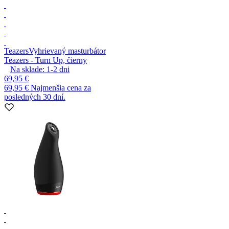
Teazers
Vyhrievaný masturbátor
Teazers - Turn Up, čierny
Na sklade:
1-2
dni
69,95 €
69,95 €
Najmenšia cena za
posledných 30 dní.