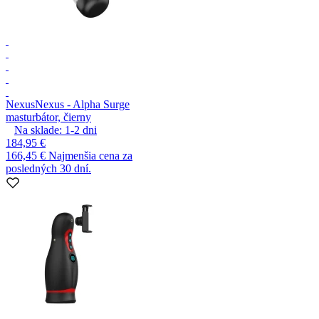
Nexus
Nexus - Alpha Surge
masturbátor, čierny
Na sklade:
1-2
dni
184,95 €
166,45 €
Najmenšia cena za
posledných 30 dní.