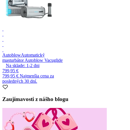
Autoblow
Automatický
masturbátor Autoblow Vacuglide
Na sklade:
1-2
dni
799,95 €
799,95 €
Najmenšia cena za
posledných 30 dní.
Zaujímavosti z nášho blogu