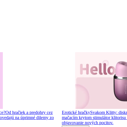
ce?
Od hračiek a predohry cez
Erotické hračky
Svakom Klitty: diskr
ovedajú na úprimné dilemy zo
mačacím krytom stimulátor klitorisu s
objavovanie nových pocitov.