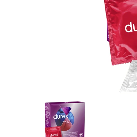
Item
1
of
5