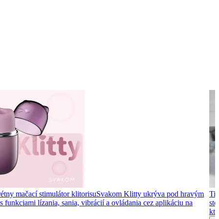
étny mačací stimulátor klitorisu
Svakom Klitty ukrýva pod hravým
Tip
 funkciami lízania, sania, vibrácií a ovládania cez aplikáciu na
ste
kto