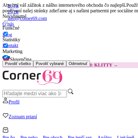
Aby bol váš zážitok z nášho internetového obchodu čo najlepší.
Použí
16,7k
používaní našej stránky zdieľame aj s našimi partnermi pre sociálne 
25,2k
Nevyhnutné
info@corner69.com
O nás
Funkčné
Blog
Štatistiky
Kontakt
Marketing
Slovenčina
Povoliť všetko
Povoliť vybrané
Odmietnuť
😽
Svakom Klitty: O 15 € LACNEJŠIE
Kód: KLITTY →
Profil
Zoznam prianí
Pre ňu
Pre neho
Pre oboch
Pre lepší sex
Análny
Liekáreň