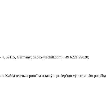
- 4
, 69115
, Germany;
cs.otc@reckitt.com;
+49 6221 99820;
 názor. Každá recenzia pomáha ostatným pri lepšom výbere a nám pomáha