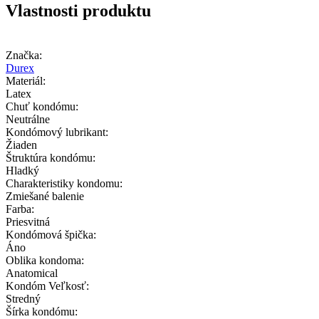
Vlastnosti produktu
Značka:
Durex
Materiál:
Latex
Chuť kondómu:
Neutrálne
Kondómový lubrikant:
Žiaden
Štruktúra kondómu:
Hladký
Charakteristiky kondomu:
Zmiešané balenie
Farba:
Priesvitná
Kondómová špička:
Áno
Oblika kondoma:
Anatomical
Kondóm Veľkosť:
Stredný
Šírka kondómu: