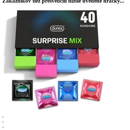
Zákazníkov tiež presvedčili nižšie uvedené hračky...