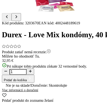
Item
Kód produktu
:
3203670
EAN kód
:
4002448189619
1
of
Durex - Love Mix kondómy, 40 
5
Produkt zatiaľ nemá recenzie.
Môžete ho ohodnotiť
Tu.
32,95 €
Pri nákupe tohto produktu získate
32
vernostné body.
Pridať do košíka
Nie je na sklade!
Doručenie: Skontrolujte
Viac informácií o doručení
Pridať produkt do zoznamu želaní