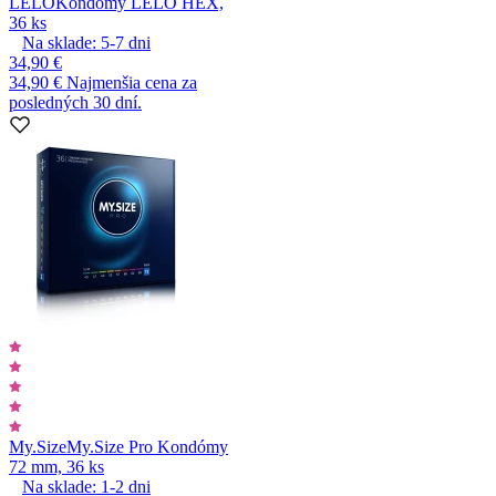
LELO
Kondómy LELO HEX,
36 ks
Na sklade:
5-7
dni
34,90 €
34,90 €
Najmenšia cena za
posledných 30 dní.
My.Size
My.Size Pro Kondómy
72 mm, 36 ks
Na sklade:
1-2
dni