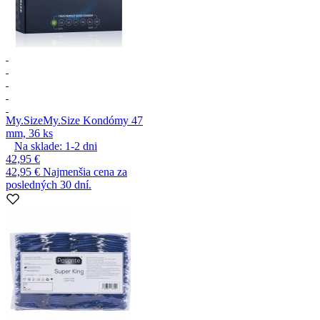
My.Size
My.Size Kondómy 47
mm, 36 ks
Na sklade:
1-2
dni
42,95 €
42,95 €
Najmenšia cena za
posledných 30 dní.