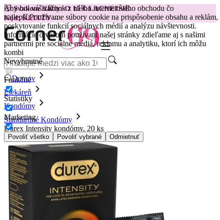
Aby bol váš zážitok z nášho internetového obchodu čo
😽
Svakom Klitty: O 15 € LACNEJŠIE
najlepší.
Používame súbory cookie na prispôsobenie obsahu a reklám,
Kód: KLITTY →
poskytovanie funkcií sociálnych médií a analýzu návštevnosti.
Informácie o vašom používaní našej stránky zdieľame aj s našimi
partnermi pre sociálne médiá, reklamu a analytiku, ktorí ich môžu
kombi
Nevyhnutné
Domov
Funkčné
Liekáreň
Štatistiky
Kondómy
Marketing
Štandardné Kondómy
Durex Intensity kondómy, 20 ks
Povoliť všetko
Povoliť vybrané
Odmietnuť