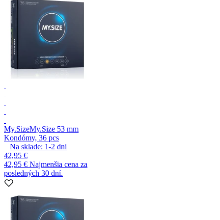
My.Size
My.Size 53 mm
Kondómy, 36 pcs
Na sklade:
1-2
dni
42,95 €
42,95 €
Najmenšia cena za
posledných 30 dní.