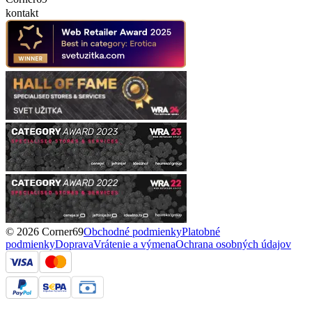
kontakt
© 2026 Corner69
Obchodné podmienky
Platobné
podmienky
Doprava
Vrátenie a výmena
Ochrana osobných údajov