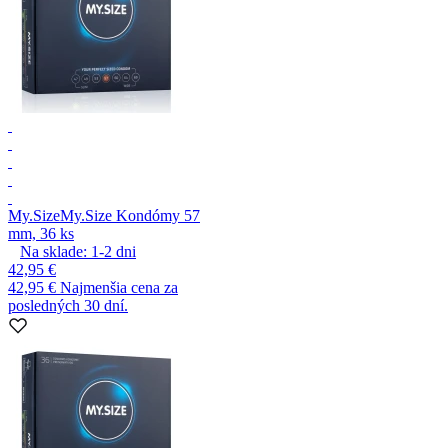
My.Size
My.Size Kondómy 57
mm, 36 ks
Na sklade:
1-2
dni
42,95 €
42,95 €
Najmenšia cena za
posledných 30 dní.