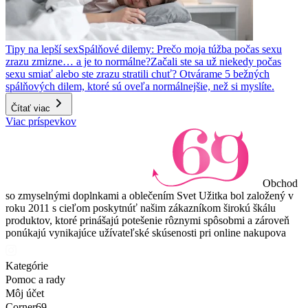
Tipy na lepší sex
Spálňové dilemy: Prečo moja túžba počas sexu
zrazu zmizne… a je to normálne?
Začali ste sa už niekedy počas
sexu smiať alebo ste zrazu stratili chuť? Otvárame 5 bežných
spálňových dilem, ktoré sú oveľa normálnejšie, než si myslíte.
Čítať viac
Viac príspevkov
Obchod
so zmyselnými doplnkami a oblečením Svet Užitka bol založený v
roku 2011 s cieľom poskytnúť našim zákazníkom širokú škálu
produktov, ktoré prinášajú potešenie rôznymi spôsobmi a zároveň
ponúkajú vynikajúce užívateľské skúsenosti pri online nakupova
Kategórie
Pomoc a rady
Môj účet
Corner69