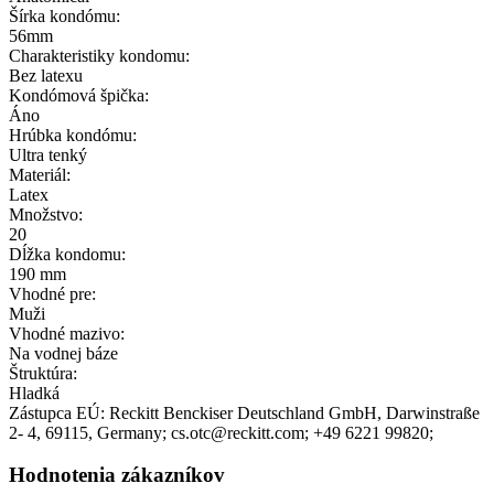
Šírka kondómu:
56mm
Charakteristiky kondomu:
Bez latexu
Kondómová špička:
Áno
Hrúbka kondómu:
Ultra tenký
Materiál:
Latex
Množstvo:
20
Dĺžka kondomu:
190 mm
Vhodné pre:
Muži
Vhodné mazivo:
Na vodnej báze
Štruktúra:
Hladká
Zástupca EÚ:
Reckitt Benckiser Deutschland GmbH
, Darwinstraße
2- 4
, 69115
, Germany;
cs.otc@reckitt.com;
+49 6221 99820;
Hodnotenia zákazníkov