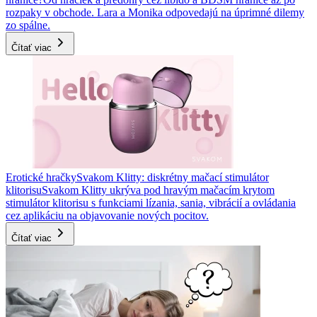
rozpaky v obchode. Lara a Monika odpovedajú na úprimné dilemy
zo spálne.
Čítať viac
Erotické hračky
Svakom Klitty: diskrétny mačací stimulátor
klitorisu
Svakom Klitty ukrýva pod hravým mačacím krytom
stimulátor klitorisu s funkciami lízania, sania, vibrácií a ovládania
cez aplikáciu na objavovanie nových pocitov.
Čítať viac