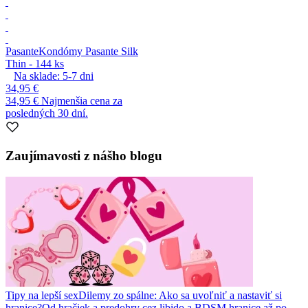
Pasante
Kondómy Pasante Silk
Thin - 144 ks
Na sklade:
5-7
dni
34,95 €
34,95 €
Najmenšia cena za
posledných 30 dní.
Zaujímavosti z nášho blogu
Tipy na lepší sex
Dilemy zo spálne: Ako sa uvoľniť a nastaviť si
hranice?
Od hračiek a predohry cez libido a BDSM hranice až po