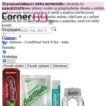
Aby bol váš zážitok z nášho internetového obchodu čo
😽
Svakom Klitty: O 15 € LACNEJŠIE
najlepší.
Používame súbory cookie na prispôsobenie obsahu a reklám,
Kód: KLITTY →
poskytovanie funkcií sociálnych médií a analýzu návštevnosti.
Informácie o vašom používaní našej stránky zdieľame aj s našimi
partnermi pre sociálne médiá, reklamu a analytiku, ktorí ich môžu
kombi
Nevyhnutné
Domov
Funkčné
Doc Johnson - GoodHead Suck It Kit - mäta
Štatistiky
Marketing
Povoliť všetko
Povoliť vybrané
Odmietnuť