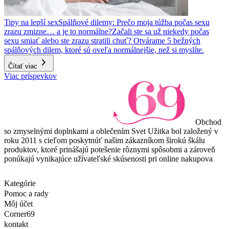
Tipy na lepší sex
Spálňové dilemy: Prečo moja túžba počas sexu
zrazu zmizne… a je to normálne?
Začali ste sa už niekedy počas
sexu smiať alebo ste zrazu stratili chuť? Otvárame 5 bežných
spálňových dilem, ktoré sú oveľa normálnejšie, než si myslíte.
Čítať viac
Viac príspevkov
Obchod
so zmyselnými doplnkami a oblečením Svet Užitka bol založený v
roku 2011 s cieľom poskytnúť našim zákazníkom širokú škálu
produktov, ktoré prinášajú potešenie rôznymi spôsobmi a zároveň
ponúkajú vynikajúce užívateľské skúsenosti pri online nakupova
Kategórie
Pomoc a rady
Môj účet
Corner69
kontakt