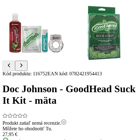
Item
Kód produktu
:
116752
EAN kód
:
0782421954413
1
of
Doc Johnson - GoodHead Suck
2
It Kit - mäta
Produkt zatiaľ nemá recenzie.
Môžete ho ohodnotiť
Tu.
27,95 €