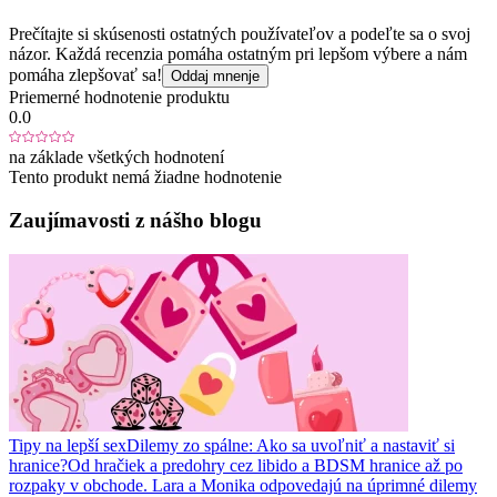
Prečítajte si skúsenosti ostatných používateľov a podeľte sa o svoj
názor. Každá recenzia pomáha ostatným pri lepšom výbere a nám
pomáha zlepšovať sa!
Oddaj mnenje
Priemerné hodnotenie produktu
0.0
na základe všetkých hodnotení
Tento produkt nemá žiadne hodnotenie
Zaujímavosti z nášho blogu
Tipy na lepší sex
Dilemy zo spálne: Ako sa uvoľniť a nastaviť si
hranice?
Od hračiek a predohry cez libido a BDSM hranice až po
rozpaky v obchode. Lara a Monika odpovedajú na úprimné dilemy