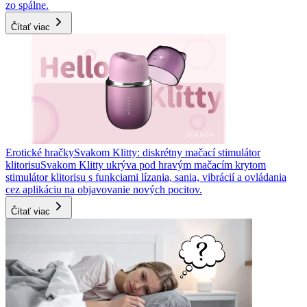
zo spálne.
Čítať viac
Erotické hračky
Svakom Klitty: diskrétny mačací stimulátor
klitorisu
Svakom Klitty ukrýva pod hravým mačacím krytom
stimulátor klitorisu s funkciami lízania, sania, vibrácií a ovládania
cez aplikáciu na objavovanie nových pocitov.
Čítať viac