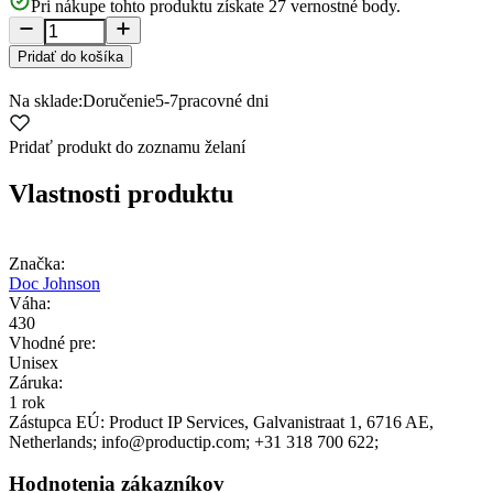
Pri nákupe tohto produktu získate
27
vernostné body.
Pridať do košíka
Na sklade:
Doručenie
5-7
pracovné dni
Pridať produkt do zoznamu želaní
Vlastnosti produktu
Značka:
Doc Johnson
Váha:
430
Vhodné pre:
Unisex
Záruka:
1 rok
Zástupca EÚ:
Product IP Services
, Galvanistraat 1
, 6716 AE
,
Netherlands;
info@productip.com;
+31 318 700 622;
Hodnotenia zákazníkov