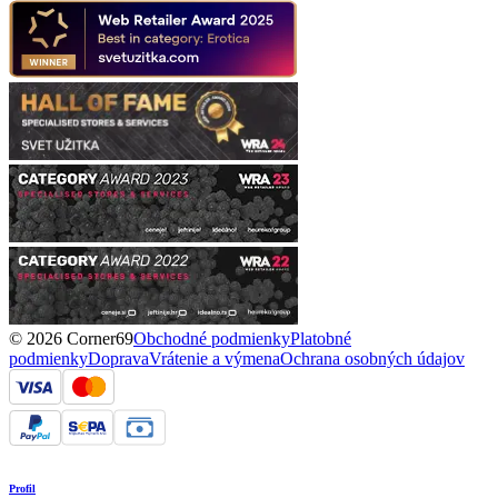
© 2026 Corner69
Obchodné podmienky
Platobné
podmienky
Doprava
Vrátenie a výmena
Ochrana osobných údajov
Profil