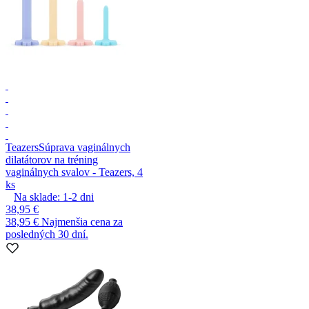
Teazers
Súprava vaginálnych
dilatátorov na tréning
vaginálnych svalov - Teazers, 4
ks
Na sklade:
1-2
dni
38,95 €
38,95 €
Najmenšia cena za
posledných 30 dní.