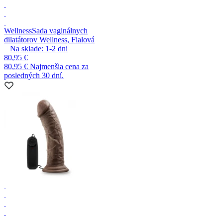
Wellness
Sada vaginálnych
dilatátorov Wellness, Fialová
Na sklade:
1-2
dni
80,95 €
80,95 €
Najmenšia cena za
posledných 30 dní.