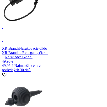
XR Brands
Nafukovacie dildo
XR Brands - Renegade, čierne
Na sklade:
1-2
dni
49,95 €
49,95 €
Najmenšia cena za
posledných 30 dní.