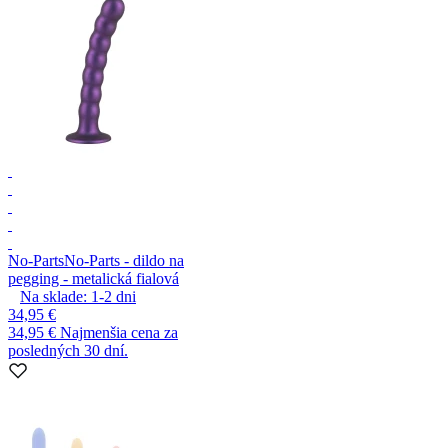
No-Parts
No-Parts - dildo na
pegging - metalická fialová
Na sklade:
1-2
dni
34,95 €
34,95 €
Najmenšia cena za
posledných 30 dní.