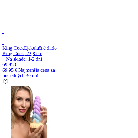
King Cock
Ejakulačné dildo
King Cock, 22,8 cm
Na sklade:
1-2
dni
69,95 €
69,95 €
Najmenšia cena za
posledných 30 dní.