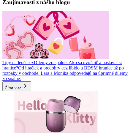
Zaujímavosti z nášho blogu
Tipy na lepší sex
Dilemy zo spálne: Ako sa uvoľniť a nastaviť si
hranice?
Od hračiek a predohry cez libido a BDSM hranice až po
rozpaky v obchode. Lara a Monika odpovedajú na úprimné dilemy
zo spálne.
Čítať viac