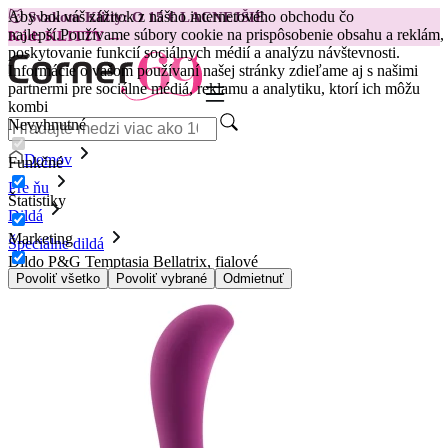
Aby bol váš zážitok z nášho internetového obchodu čo
😽
Svakom Klitty: O 15 € LACNEJŠIE
najlepší.
Používame súbory cookie na prispôsobenie obsahu a reklám,
Kód: KLITTY →
poskytovanie funkcií sociálnych médií a analýzu návštevnosti.
Informácie o vašom používaní našej stránky zdieľame aj s našimi
partnermi pre sociálne médiá, reklamu a analytiku, ktorí ich môžu
kombi
Nevyhnutné
Domov
Funkčné
Pre ňu
Štatistiky
Dildá
Marketing
Špeciálne dildá
Dildo P&G Temptasia Bellatrix, fialové
Povoliť všetko
Povoliť vybrané
Odmietnuť