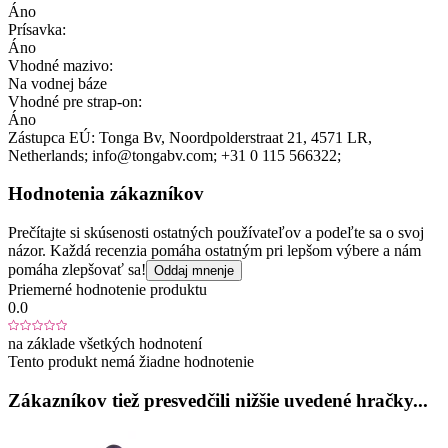
Áno
Prísavka:
Áno
Vhodné mazivo:
Na vodnej báze
Vhodné pre strap-on:
Áno
Zástupca EÚ:
Tonga Bv
, Noordpolderstraat 21
, 4571 LR
,
Netherlands;
info@tongabv.com;
+31 0 115 566322;
Hodnotenia zákazníkov
Prečítajte si skúsenosti ostatných používateľov a podeľte sa o svoj
názor. Každá recenzia pomáha ostatným pri lepšom výbere a nám
pomáha zlepšovať sa!
Oddaj mnenje
Priemerné hodnotenie produktu
0.0
na základe všetkých hodnotení
Tento produkt nemá žiadne hodnotenie
Zákazníkov tiež presvedčili nižšie uvedené hračky...