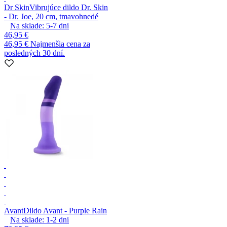
Dr Skin
Vibrujúce dildo Dr. Skin
- Dr. Joe, 20 cm, tmavohnedé
Na sklade:
5-7
dni
46,95 €
46,95 €
Najmenšia cena za
posledných 30 dní.
Avant
Dildo Avant - Purple Rain
Na sklade:
1-2
dni