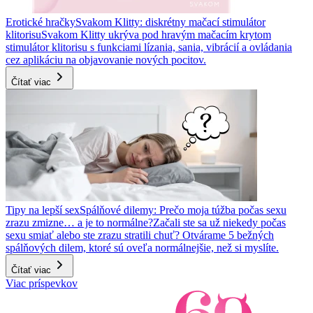
Erotické hračky
Svakom Klitty: diskrétny mačací stimulátor
klitorisu
Svakom Klitty ukrýva pod hravým mačacím krytom
stimulátor klitorisu s funkciami lízania, sania, vibrácií a ovládania
cez aplikáciu na objavovanie nových pocitov.
Čítať viac
Tipy na lepší sex
Spálňové dilemy: Prečo moja túžba počas sexu
zrazu zmizne… a je to normálne?
Začali ste sa už niekedy počas
sexu smiať alebo ste zrazu stratili chuť? Otvárame 5 bežných
spálňových dilem, ktoré sú oveľa normálnejšie, než si myslíte.
Čítať viac
Viac príspevkov