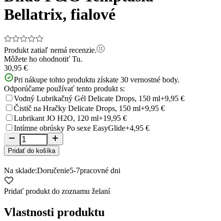
Bellatrix, fialové
Produkt zatiaľ nemá recenzie.
Môžete ho ohodnotiť
Tu.
30,95 €
Pri nákupe tohto produktu získate
30
vernostné body.
Odporúčame používať tento produkt s:
Vodný Lubrikačný Gél Delicate Drops, 150 ml
+9,95 €
Čistič na Hračky Delicate Drops, 150 ml
+9,95 €
Lubrikant JO H2O, 120 ml
+19,95 €
Intímne obrúsky Po sexe EasyGlide
+4,95 €
Pridať do košíka
Na sklade:
Doručenie
5-7
pracovné dni
Pridať produkt do zoznamu želaní
Vlastnosti produktu