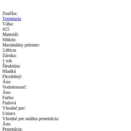
Značka:
Temptasia
Váha:
415
Materiál:
Silikón
Maximálny priemer:
3.80cm
Záruka:
1 rok
Štruktúra:
Hladká
Flexibilný:
Áno
Vodotesnosť:
Áno
Farba:
Fialová
Vhodné pre:
Unisex
Vhodné pre análnu penetráciu:
Áno
Penetrácia: