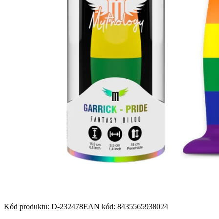
Kód produktu
:
D-232478
EAN kód
:
8435565938024