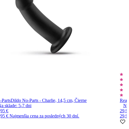
-Parts
Dildo No-Parts - Charlie, 14,5 cm, Čierne
Real
Na sklade:
5-7
dni
Na
,95 €
29,9
,95 €
Najmenšia cena za posledných 30 dní.
29,9