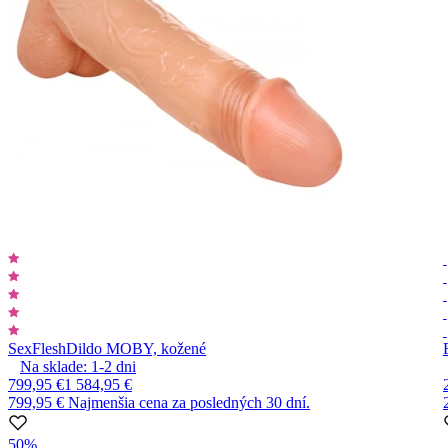
SexFlesh
Dildo MOBY, kožené
Na sklade:
1-2
dni
799,95 €
1 584,95 €
799,95 €
Najmenšia cena za posledných 30 dní.
50%