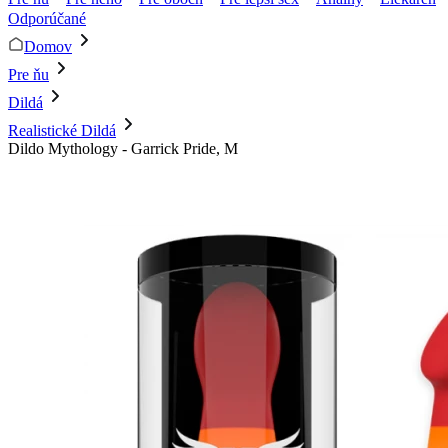
Odporúčané
Domov
Pre ňu
Dildá
Realistické Dildá
Dildo Mythology - Garrick Pride, M