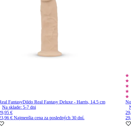
Real Fantasy
Dildo Real Fantasy Deluxe - Harris, 14.5 cm
No
Na sklade:
5-7
dni
29,95 €
29
23,96 €
Najmenšia cena za posledných 30 dní.
29