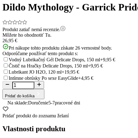
Dildo Mythology - Garrick Prid
Produkt zatiaľ nemá recenzie.
Môžete ho ohodnotiť
Tu.
26,95 €
Pri nákupe tohto produktu získate
26
vernostné body.
Odporúčame používať tento produkt s:
Vodný Lubrikačný Gél Delicate Drops, 150 ml
+9,95 €
Čistič na Hračky Delicate Drops, 150 ml
+9,95 €
Lubrikant JO H2O, 120 ml
+19,95 €
Intímne obrúsky Po sexe EasyGlide
+4,95 €
Pridať do košíka
Na sklade:
Doručenie
5-7
pracovné dni
Pridať produkt do zoznamu želaní
Vlastnosti produktu