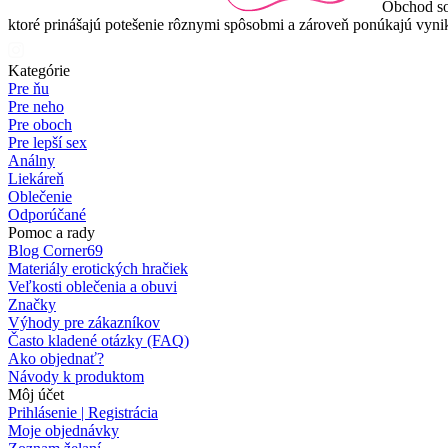
Obchod so
ktoré prinášajú potešenie rôznymi spôsobmi a zároveň ponúkajú vynik
Kategórie
Pre ňu
Pre neho
Pre oboch
Pre lepší sex
Análny
Liekáreň
Oblečenie
Odporúčané
Pomoc a rady
Blog Corner69
Materiály erotických hračiek
Veľkosti oblečenia a obuvi
Značky
Výhody pre zákazníkov
Často kladené otázky (FAQ)
Ako objednať?
Návody k produktom
Môj účet
Prihlásenie | Registrácia
Moje objednávky