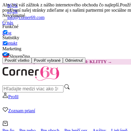
Aby bol váš zážitok z nášho internetového obchodu čo najlepší.
Použí
16,7k
používaní našej stránky zdieľame aj s našimi partnermi pre sociálne 
25,2k
Nevyhnutné
info@corner69.com
O nás
Funkčné
Blog
Štatistiky
Kontakt
Marketing
Slovenčina
Povoliť všetko
Povoliť vybrané
Odmietnuť
😽
Svakom Klitty: O 15 € LACNEJŠIE
Kód: KLITTY →
Profil
Zoznam prianí
Pre ňu
Pre neho
Pre oboch
Pre lepší sex
Análny
Liekáreň