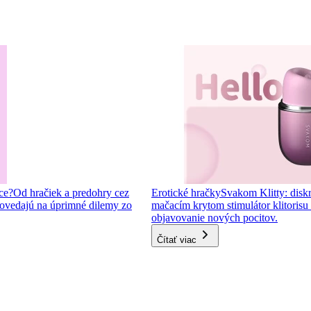
ce?
Od hračiek a predohry cez
Erotické hračky
Svakom Klitty: diskr
ovedajú na úprimné dilemy zo
mačacím krytom stimulátor klitorisu s
objavovanie nových pocitov.
Čítať viac