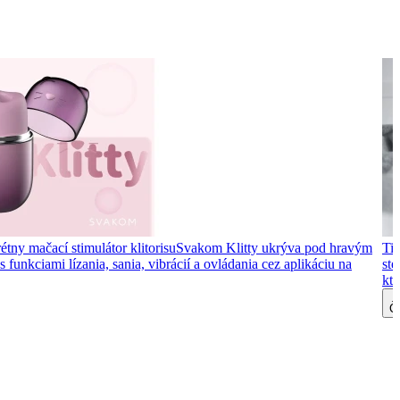
étny mačací stimulátor klitorisu
Svakom Klitty ukrýva pod hravým
Tip
 funkciami lízania, sania, vibrácií a ovládania cez aplikáciu na
ste
kto
Čí