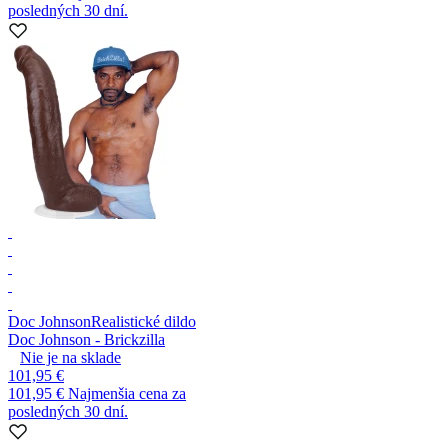
posledných 30 dní.
Doc Johnson
Realistické dildo
Doc Johnson - Brickzilla
Nie je na sklade
101,95 €
101,95 €
Najmenšia cena za
posledných 30 dní.