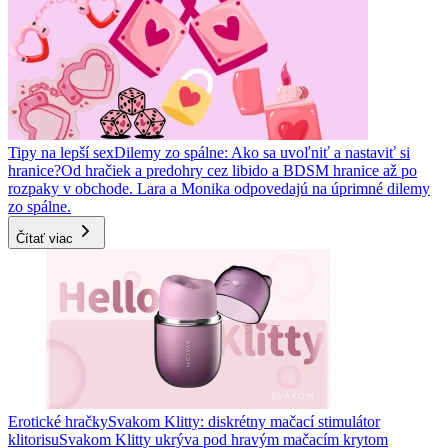
Tipy na lepší sex
Dilemy zo spálne: Ako sa uvoľniť a nastaviť si
hranice?
Od hračiek a predohry cez libido a BDSM hranice až po
rozpaky v obchode. Lara a Monika odpovedajú na úprimné dilemy
zo spálne.
Čítať viac
Erotické hračky
Svakom Klitty: diskrétny mačací stimulátor
klitorisu
Svakom Klitty ukrýva pod hravým mačacím krytom