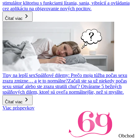
stimulátor klitorisu s funkciami lízania, sania, vibrácií a ovládania
cez aplikáciu na objavovanie nových pocitov.
Čítať viac
Tipy na lepší sex
Spálňové dilemy: Prečo moja túžba počas sexu
zrazu zmizne… a je to normálne?
Začali ste sa už niekedy počas
sexu smiať alebo ste zrazu stratili chuť? Otvárame 5 bežných
spálňových dilem, ktoré sú oveľa normálnejšie, než si myslíte.
Čítať viac
Viac príspevkov
Obchod