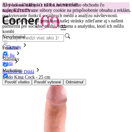
Aby bol váš zážitok z nášho internetového obchodu čo
😽
Svakom Klitty: O 15 € LACNEJŠIE
najlepší.
Používame súbory cookie na prispôsobenie obsahu a reklám,
Kód: KLITTY →
poskytovanie funkcií sociálnych médií a analýzu návštevnosti.
Informácie o vašom používaní našej stránky zdieľame aj s našimi
partnermi pre sociálne médiá, reklamu a analytiku, ktorí ich môžu
kombi
Nevyhnutné
Domov
Funkčné
Pre ňu
Štatistiky
Dildá
Marketing
Realistické Dildá
Dildo King Cock - 25 cm
Povoliť všetko
Povoliť vybrané
Odmietnuť