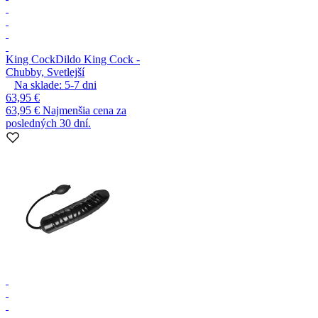
King Cock
Dildo King Cock -
Chubby, Svetlejší
Na sklade:
5-7
dni
63,95 €
63,95 €
Najmenšia cena za
posledných 30 dní.