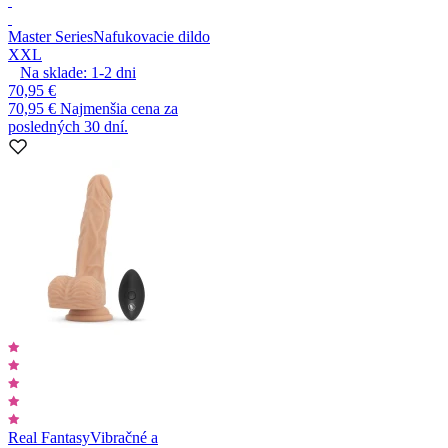
Master Series
Nafukovacie dildo
XXL
Na sklade:
1-2
dni
70,95 €
70,95 €
Najmenšia cena za
posledných 30 dní.
Real Fantasy
Vibračné a