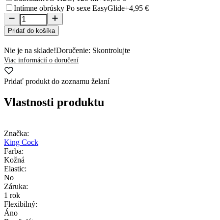
Intímne obrúsky Po sexe EasyGlide
+4,95 €
Pridať do košíka
Nie je na sklade!
Doručenie: Skontrolujte
Viac informácií o doručení
Pridať produkt do zoznamu želaní
Vlastnosti produktu
Značka:
King Cock
Farba:
Kožná
Elastic:
No
Záruka:
1 rok
Flexibilný:
Áno