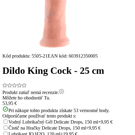
Kód produktu
:
5505-21
EAN kód
:
603912350005
Dildo King Cock - 25 cm
Produkt zatiaľ nemá recenzie.
Môžete ho ohodnotiť
Tu.
53,95 €
Pri nákupe tohto produktu získate
53
vernostné body.
Odporúčame používať tento produkt s:
Vodný Lubrikačný Gél Delicate Drops, 150 ml
+9,95 €
Čistič na Hračky Delicate Drops, 150 ml
+9,95 €
Lubrikant JO H2O, 120 ml
+19,95 €