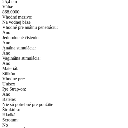
25,4 cm
Váha:
868.0000
Vhodné mazivo:
Na vodnej báze
Vhodné pre análnu penetráciu:
Áno
Jednoduché čistenie:
Áno
Análna stimulácia:
Áno
Vaginálna stimulácia:
Áno
Materiál:
Silikón
Vhodné pre:
Unisex
Pre Strap-on:
Áno
Batérie:
Nie sú potrebné pre použitie
Štruktúra:
Hladká
Scrotum:
No