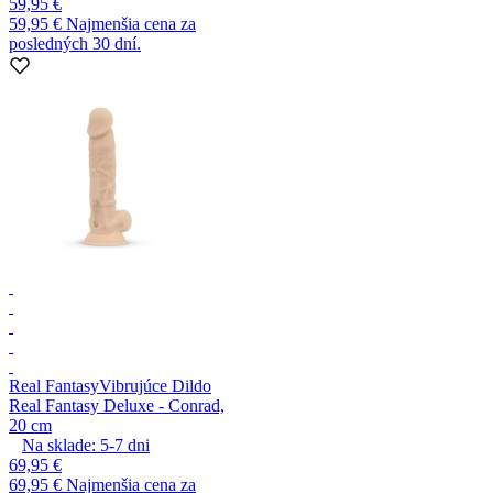
59,95 €
59,95 €
Najmenšia cena za
posledných 30 dní.
Real Fantasy
Vibrujúce Dildo
Real Fantasy Deluxe - Conrad,
20 cm
Na sklade:
5-7
dni
69,95 €
69,95 €
Najmenšia cena za