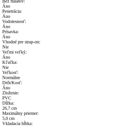
Bez ftalátov:
Áno
Penetrácia:
Áno
Vodotesnosť:
Áno
Prísavka:
Áno
Vhodné pre strap-on:
Nie
Veľmi veľký:
Áno
Kľučka:
Nie
Veľkosť:
Normálne
Drôt/Kosť:
Áno
Zloženie:
PVC
Dĺžka:
26,7 cm
Maximálny priemer:
5,0 cm
Vkladacia hĺbka: