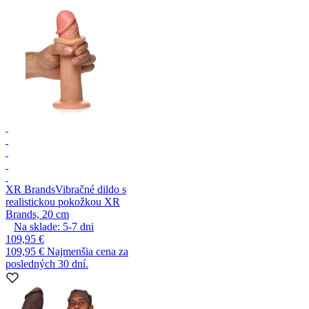
XR Brands
Vibračné dildo s
realistickou pokožkou XR
Brands, 20 cm
Na sklade:
5-7
dni
109,95 €
109,95 €
Najmenšia cena za
posledných 30 dní.