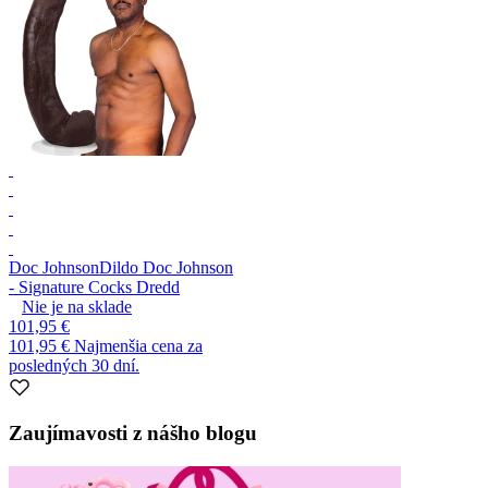
Doc Johnson
Dildo Doc Johnson
- Signature Cocks Dredd
Nie je na sklade
101,95 €
101,95 €
Najmenšia cena za
posledných 30 dní.
Zaujímavosti z nášho blogu