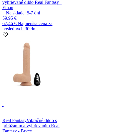
vyhrievané dildo Real Fantasy -
Ethan
Na sklade:
5-7
dni
59,95 €
67,46 €
Najmenšia cena za
posledných 30 dní.
Real Fantasy
Vibračné dildo s
prirážaním a vyhrievaním Real
Fantasy - Bryce