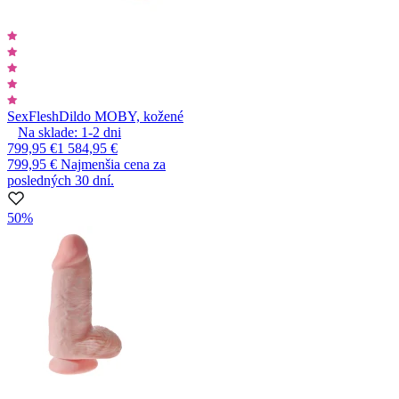
SexFlesh
Dildo MOBY, kožené
Na sklade:
1-2
dni
799,95 €
1 584,95 €
799,95 €
Najmenšia cena za
posledných 30 dní.
50%