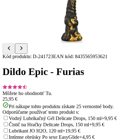
of
7
Item
Kód produktu
:
D-241723
EAN kód
:
8435565953621
1
of
Dildo Epic - Furias
7
Môžete ho ohodnotiť
Tu.
25,95 €
Pri nákupe tohto produktu získate
25
vernostné body.
Odporúčame používať tento produkt s:
Vodný Lubrikačný Gél Delicate Drops, 150 ml
+9,95 €
Čistič na Hračky Delicate Drops, 150 ml
+9,95 €
Lubrikant JO H2O, 120 ml
+19,95 €
Intímne obrúsky Po sexe EasyGlide
+4,95 €