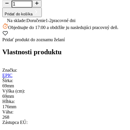
Pridať do košíka
Na sklade:
Doručenie
1-2
pracovné dni
Objednajte
do 17:00
a obdržíte ju nasledujúci pracovný deň.
Pridať produkt do zoznamu želaní
Vlastnosti produktu
Značka:
EPIC
Šírka:
69mm
Výška (cm):
69mm
Hĺbka:
176mm
Váha:
268
Zástupca EÚ: