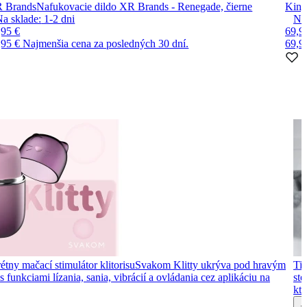
 Brands
Nafukovacie dildo XR Brands - Renegade, čierne
King
Na sklade:
1-2
dni
Na
,95 €
69,9
,95 €
Najmenšia cena za posledných 30 dní.
69,9
étny mačací stimulátor klitorisu
Svakom Klitty ukrýva pod hravým
Tip
 funkciami lízania, sania, vibrácií a ovládania cez aplikáciu na
ste
kto