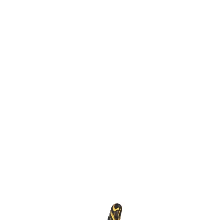
Item
1