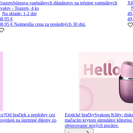
Teazers
Súprava vaginálnych dilatátorov na tréning vaginálnych
XR
svalov - Teazers, 4 ks
Na sklade:
1-2
dni
49
38,95 €
49
38,95 €
Najmenšia cena za posledných 30 dní.
ce?
Od hračiek a predohry cez
Erotické hračky
Svakom Klitty: diskr
ovedajú na úprimné dilemy zo
mačacím krytom stimulátor klitorisu s
objavovanie nových pocitov.