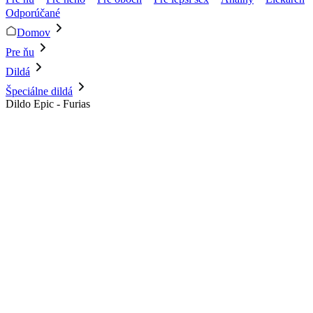
Odporúčané
Domov
Pre ňu
Dildá
Špeciálne dildá
Dildo Epic - Furias