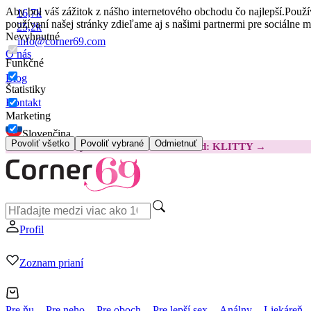
Aby bol váš zážitok z nášho internetového obchodu čo najlepší.
Použí
16,7k
používaní našej stránky zdieľame aj s našimi partnermi pre sociálne 
25,2k
Nevyhnutné
info@corner69.com
O nás
Funkčné
Blog
Štatistiky
Kontakt
Marketing
Slovenčina
Povoliť všetko
Povoliť vybrané
Odmietnuť
😽
Svakom Klitty: O 15 € LACNEJŠIE
Kód: KLITTY →
Profil
Zoznam prianí
Pre ňu
Pre neho
Pre oboch
Pre lepší sex
Análny
Liekáreň