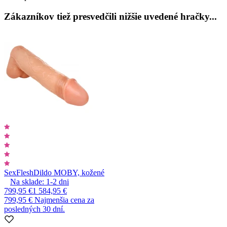
Zákazníkov tiež presvedčili nižšie uvedené hračky...
SexFlesh
Dildo MOBY, kožené
Na sklade:
1-2
dni
799,95 €
1 584,95 €
799,95 €
Najmenšia cena za
posledných 30 dní.