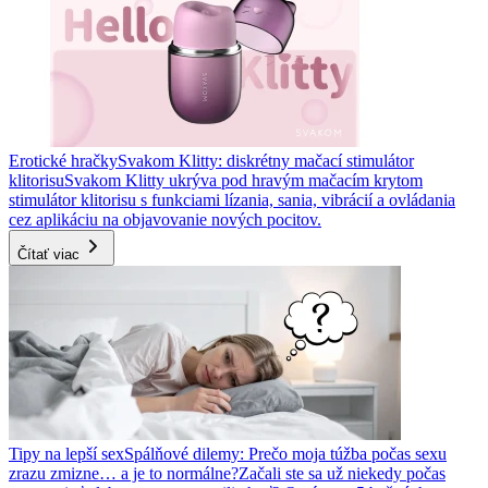
Erotické hračky
Svakom Klitty: diskrétny mačací stimulátor
klitorisu
Svakom Klitty ukrýva pod hravým mačacím krytom
stimulátor klitorisu s funkciami lízania, sania, vibrácií a ovládania
cez aplikáciu na objavovanie nových pocitov.
Čítať viac
Tipy na lepší sex
Spálňové dilemy: Prečo moja túžba počas sexu
zrazu zmizne… a je to normálne?
Začali ste sa už niekedy počas