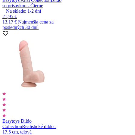
Easytoys Anal Collection
Dildo
so prisavkou - Čierne
Na sklade:
1-2
dni
21,95 €
13,17 €
Najmenšia cena za
posledných 30 dní.
Easytoys Dildo
Collection
Realistické dildo -
17.5 cm, telová