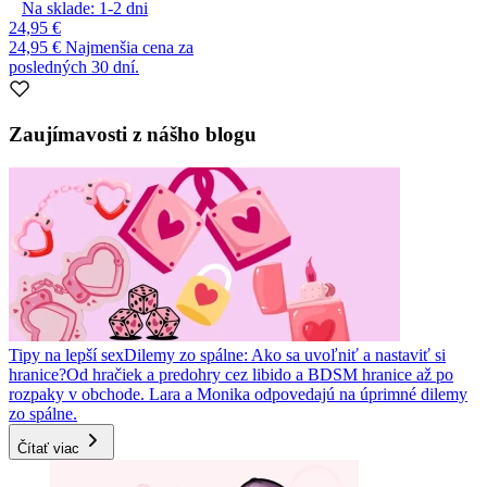
Na sklade:
1-2
dni
24,95 €
24,95 €
Najmenšia cena za
posledných 30 dní.
Zaujímavosti z nášho blogu
Tipy na lepší sex
Dilemy zo spálne: Ako sa uvoľniť a nastaviť si
hranice?
Od hračiek a predohry cez libido a BDSM hranice až po
rozpaky v obchode. Lara a Monika odpovedajú na úprimné dilemy
zo spálne.
Čítať viac