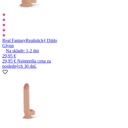
Real Fantasy
Realistický Dildo
Glynn
Na sklade:
1-2
dni
29,95 €
29,95 €
Najmenšia cena za
posledných 30 dní.