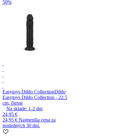
50%
Easytoys Dildo Collection
Dildo
Easytoys Dildo Collection - 22.5
cm, čierne
Na sklade:
1-2
dni
24,95 €
24,95 €
Najmenšia cena za
posledných 30 dní.