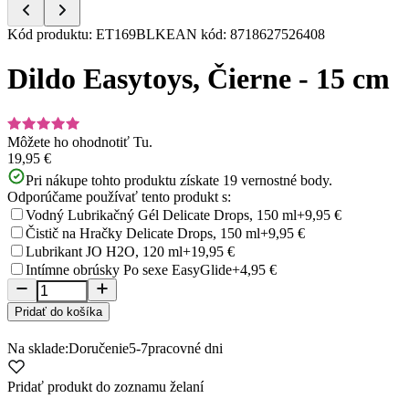
Item
Kód produktu
:
ET169BLK
EAN kód
:
8718627526408
1
of
Dildo Easytoys, Čierne - 15 cm
5
Môžete ho ohodnotiť
Tu.
19,95 €
Pri nákupe tohto produktu získate
19
vernostné body.
Odporúčame používať tento produkt s:
Vodný Lubrikačný Gél Delicate Drops, 150 ml
+9,95 €
Čistič na Hračky Delicate Drops, 150 ml
+9,95 €
Lubrikant JO H2O, 120 ml
+19,95 €
Intímne obrúsky Po sexe EasyGlide
+4,95 €
Pridať do košíka
Na sklade:
Doručenie
5-7
pracovné dni
Pridať produkt do zoznamu želaní