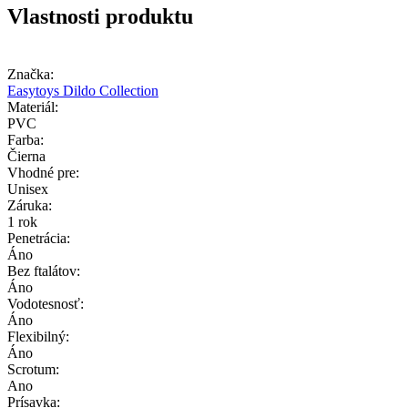
Vlastnosti produktu
Značka:
Easytoys Dildo Collection
Materiál:
PVC
Farba:
Čierna
Vhodné pre:
Unisex
Záruka:
1 rok
Penetrácia:
Áno
Bez ftalátov:
Áno
Vodotesnosť:
Áno
Flexibilný:
Áno
Scrotum:
Ano
Prísavka: