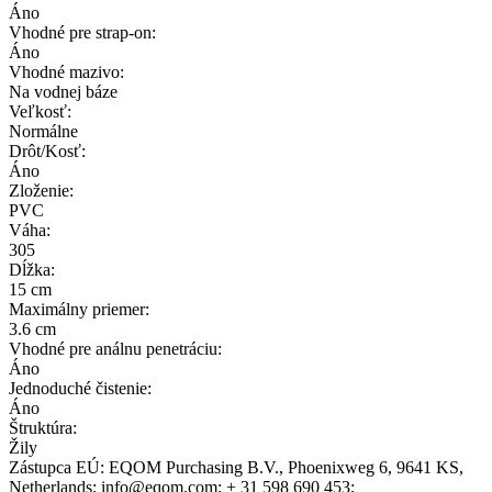
Áno
Vhodné pre strap-on:
Áno
Vhodné mazivo:
Na vodnej báze
Veľkosť:
Normálne
Drôt/Kosť:
Áno
Zloženie:
PVC
Váha:
305
Dĺžka:
15 cm
Maximálny priemer:
3.6 cm
Vhodné pre análnu penetráciu:
Áno
Jednoduché čistenie:
Áno
Štruktúra:
Žily
Zástupca EÚ:
EQOM Purchasing B.V.
, Phoenixweg 6
, 9641 KS
,
Netherlands;
info@eqom.com;
+ 31 598 690 453;