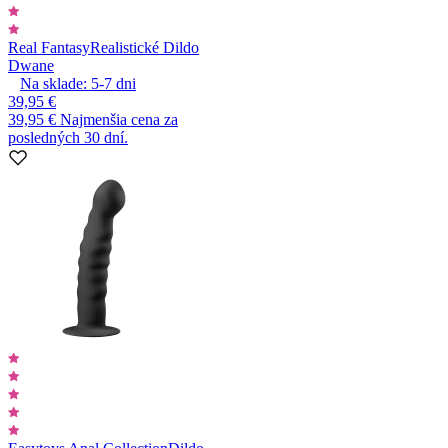
Real Fantasy
Realistické Dildo
Dwane
Na sklade:
5-7
dni
39,95 €
39,95 €
Najmenšia cena za
posledných 30 dní.