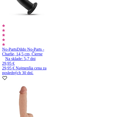
No-Parts
Dildo No-Parts -
Charlie, 14,5 cm, Čierne
Na sklade:
5-7
dni
29,95 €
29,95 €
Najmenšia cena za
posledných 30 dní.