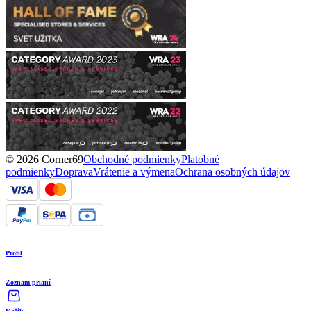
© 2026 Corner69
Obchodné podmienky
Platobné
podmienky
Doprava
Vrátenie a výmena
Ochrana osobných údajov
Profil
Zoznam prianí