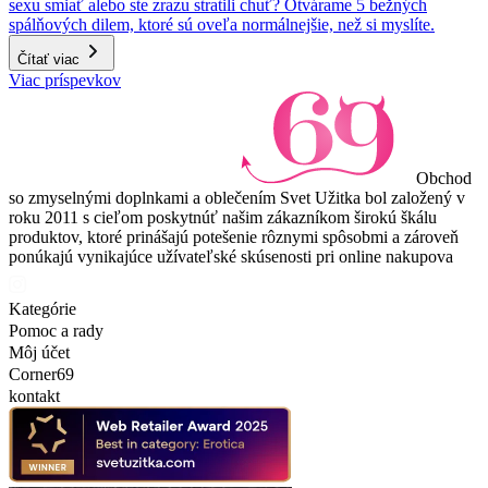
sexu smiať alebo ste zrazu stratili chuť? Otvárame 5 bežných
spálňových dilem, ktoré sú oveľa normálnejšie, než si myslíte.
Čítať viac
Viac príspevkov
Obchod
so zmyselnými doplnkami a oblečením Svet Užitka bol založený v
roku 2011 s cieľom poskytnúť našim zákazníkom širokú škálu
produktov, ktoré prinášajú potešenie rôznymi spôsobmi a zároveň
ponúkajú vynikajúce užívateľské skúsenosti pri online nakupova
Kategórie
Pomoc a rady
Môj účet
Corner69
kontakt