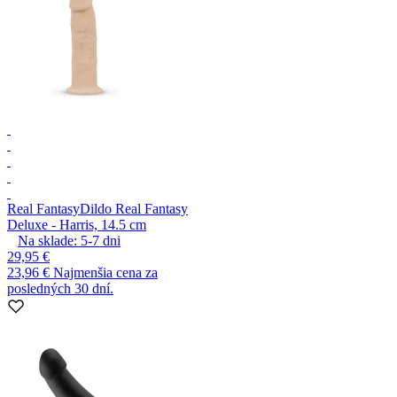
Real Fantasy
Dildo Real Fantasy
Deluxe - Harris, 14.5 cm
Na sklade:
5-7
dni
29,95 €
23,96 €
Najmenšia cena za
posledných 30 dní.