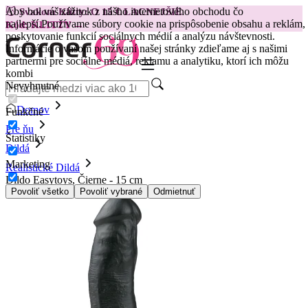
Aby bol váš zážitok z nášho internetového obchodu čo
😽
Svakom Klitty: O 15 € LACNEJŠIE
najlepší.
Používame súbory cookie na prispôsobenie obsahu a reklám,
Kód: KLITTY →
poskytovanie funkcií sociálnych médií a analýzu návštevnosti.
Informácie o vašom používaní našej stránky zdieľame aj s našimi
partnermi pre sociálne médiá, reklamu a analytiku, ktorí ich môžu
kombi
Nevyhnutné
Domov
Funkčné
Pre ňu
Štatistiky
Dildá
Marketing
Realistické Dildá
Dildo Easytoys, Čierne - 15 cm
Povoliť všetko
Povoliť vybrané
Odmietnuť