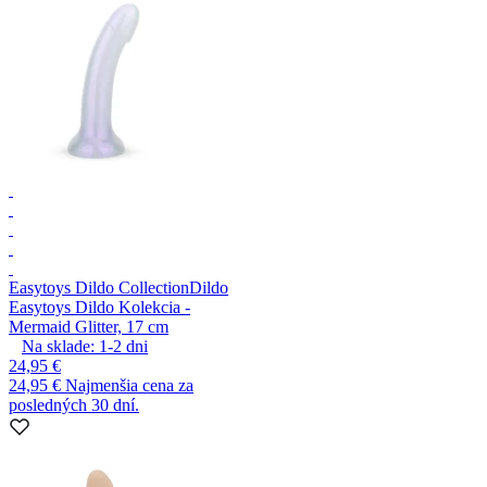
Easytoys Dildo Collection
Dildo
Easytoys Dildo Kolekcia -
Mermaid Glitter, 17 cm
Na sklade:
1-2
dni
24,95 €
24,95 €
Najmenšia cena za
posledných 30 dní.