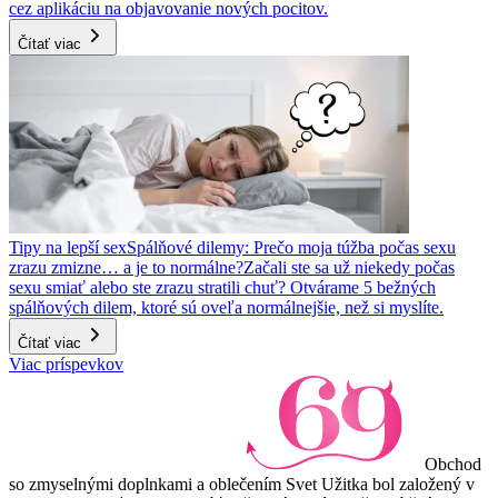
cez aplikáciu na objavovanie nových pocitov.
Čítať viac
Tipy na lepší sex
Spálňové dilemy: Prečo moja túžba počas sexu
zrazu zmizne… a je to normálne?
Začali ste sa už niekedy počas
sexu smiať alebo ste zrazu stratili chuť? Otvárame 5 bežných
spálňových dilem, ktoré sú oveľa normálnejšie, než si myslíte.
Čítať viac
Viac príspevkov
Obchod
so zmyselnými doplnkami a oblečením Svet Užitka bol založený v