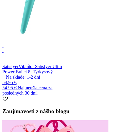
Satisfyer
Vibrátor Satisfyer Ultra
Power Bullet 8, Tyrkysový
Na sklade:
1-2
dni
54,95 €
54,95 €
Najmenšia cena za
posledných 30 dní.
Zaujímavosti z nášho blogu