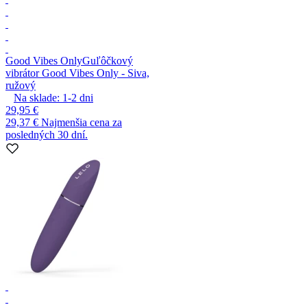
Good Vibes Only
Guľôčkový
vibrátor Good Vibes Only - Siva,
ružový
Na sklade:
1-2
dni
29,95 €
29,37 €
Najmenšia cena za
posledných 30 dní.