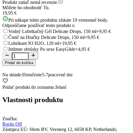
Produkt zatiaľ nemá recenzie.
Môžete ho ohodnotiť
Tu.
19,95 €
Pri nákupe tohto produktu získate
19
vernostné body.
Odporúčame používať tento produkt s:
Vodný Lubrikačný Gél Delicate Drops, 150 ml
+9,95 €
Čistič na Hračky Delicate Drops, 150 ml
+9,95 €
Lubrikant JO H2O, 120 ml
+19,95 €
Intímne obrúsky Po sexe EasyGlide
+4,95 €
Pridať do košíka
Na sklade:
Doručenie
5-7
pracovné dni
Pridať produkt do zoznamu želaní
Vlastnosti produktu
Značka:
Rocks Off
Zástupca EÚ:
Shots BV
, Veesteeg 12
, 6658 KP
, Netherlands;