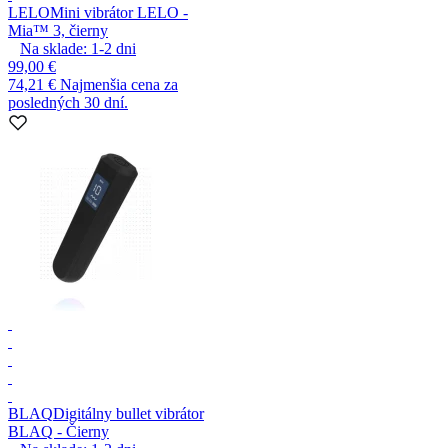
LELO
Mini vibrátor LELO -
Mia™ 3, čierny
Na sklade:
1-2
dni
99,00 €
74,21 €
Najmenšia cena za
posledných 30 dní.
BLAQ
Digitálny bullet vibrátor
BLAQ - Čierny