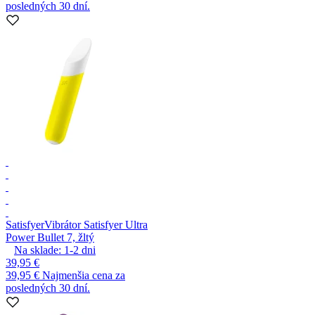
posledných 30 dní.
Satisfyer
Vibrátor Satisfyer Ultra
Power Bullet 7, žltý
Na sklade:
1-2
dni
39,95 €
39,95 €
Najmenšia cena za
posledných 30 dní.