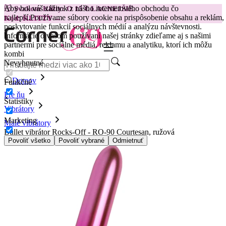
Aby bol váš zážitok z nášho internetového obchodu čo
😽
Svakom Klitty: O 15 € LACNEJŠIE
najlepší.
Používame súbory cookie na prispôsobenie obsahu a reklám,
Kód: KLITTY →
poskytovanie funkcií sociálnych médií a analýzu návštevnosti.
Informácie o vašom používaní našej stránky zdieľame aj s našimi
partnermi pre sociálne médiá, reklamu a analytiku, ktorí ich môžu
kombi
Nevyhnutné
Domov
Funkčné
Pre ňu
Štatistiky
Vibrátory
Marketing
Malé vibrátory
Bullet vibrátor Rocks-Off - RO-90 Courtesan, ružová
Povoliť všetko
Povoliť vybrané
Odmietnuť