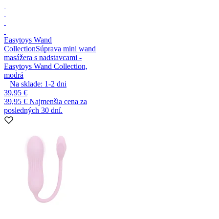
Easytoys Wand
Collection
Súprava mini wand
masážera s nadstavcami -
Easytoys Wand Collection,
modrá
Na sklade:
1-2
dni
39,95 €
39,95 €
Najmenšia cena za
posledných 30 dní.