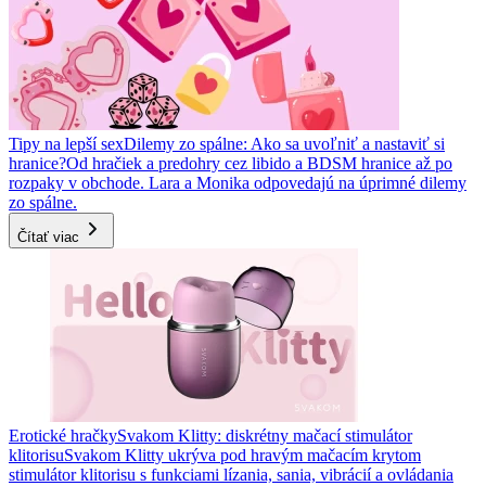
Tipy na lepší sex
Dilemy zo spálne: Ako sa uvoľniť a nastaviť si
hranice?
Od hračiek a predohry cez libido a BDSM hranice až po
rozpaky v obchode. Lara a Monika odpovedajú na úprimné dilemy
zo spálne.
Čítať viac
Erotické hračky
Svakom Klitty: diskrétny mačací stimulátor
klitorisu
Svakom Klitty ukrýva pod hravým mačacím krytom
stimulátor klitorisu s funkciami lízania, sania, vibrácií a ovládania