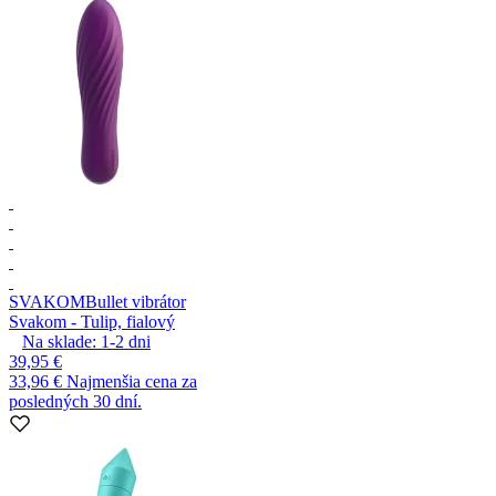
SVAKOM
Bullet vibrátor
Svakom - Tulip, fialový
Na sklade:
1-2
dni
39,95 €
33,96 €
Najmenšia cena za
posledných 30 dní.