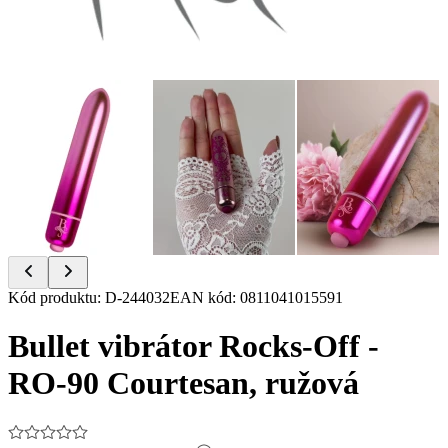
Item
Kód produktu
:
D-244032
EAN kód
:
0811041015591
1
of
Bullet vibrátor Rocks-Off -
7
RO-90 Courtesan, ružová