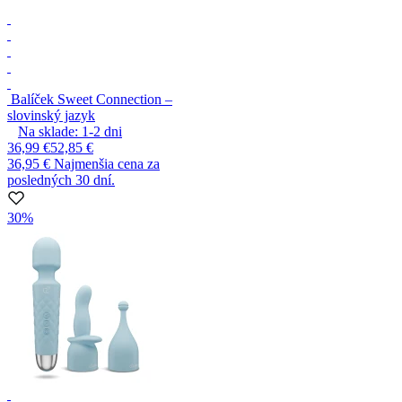
Balíček Sweet Connection –
slovinský jazyk
Na sklade:
1-2
dni
36,99 €
52,85 €
36,95 €
Najmenšia cena za
posledných 30 dní.
30%