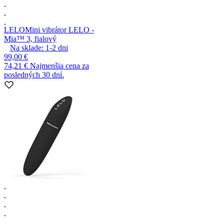
LELO
Mini vibrátor LELO -
Mia™ 3, fialový
Na sklade:
1-2
dni
99,00 €
74,21 €
Najmenšia cena za
posledných 30 dní.