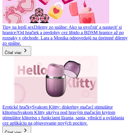
Tipy na lepší sex
Dilemy zo spálne: Ako sa uvoľniť a nastaviť si
hranice?
Od hračiek a predohry cez libido a BDSM hranice až po
rozpaky v obchode. Lara a Monika odpovedajú na úprimné dilemy
zo spálne.
Čítať viac
Erotické hračky
Svakom Klitty: diskrétny mačací stimulátor
klitorisu
Svakom Klitty ukrýva pod hravým mačacím krytom
stimulátor klitorisu s funkciami lízania, sania, vibrácií a ovládania
cez aplikáciu na objavovanie nových pocitov.
Čítať viac