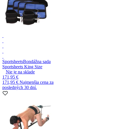
Sportsheets
Bondážna sada
Sportsheets King Size
Nie je na sklade
171,95 €
171,95 €
Najmenšia cena za
posledných 30 dní.