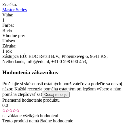
Značka:
Master Series
Váha:
1
Farba:
Biela
Vhodné pre:
Unisex
Záruka:
1 rok
Zástupca EÚ:
EDC Retail B.V.
, Phoenixweg 6
, 9641 KS
,
Netherlands;
info@edc.nl;
+31 0 598 690 453;
Hodnotenia zákazníkov
Prečítajte si skúsenosti ostatných používateľov a podeľte sa o svoj
názor. Každá recenzia pomáha ostatným pri lepšom výbere a nám
pomáha zlepšovať sa!
Oddaj mnenje
Priemerné hodnotenie produktu
0.0
na základe všetkých hodnotení
Tento produkt nemá žiadne hodnotenie