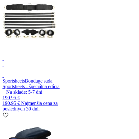
Sportsheets
Bondage sada
Sportsheets - špeciálna edícia
Na sklade:
5-7
dni
190,95 €
190,95 €
Najmenšia cena za
posledných 30 dní.