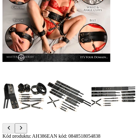
Item
Kód produktu
:
AH386
EAN kód
:
0848518054838