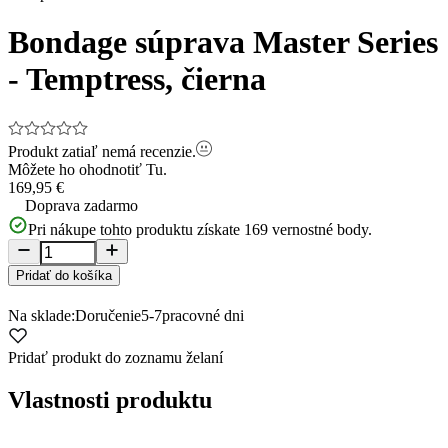
1
of
Bondage súprava Master Series
15
- Temptress, čierna
Produkt zatiaľ nemá recenzie.
Môžete ho ohodnotiť
Tu.
169,95 €
Doprava zadarmo
Pri nákupe tohto produktu získate
169
vernostné body.
Pridať do košíka
Na sklade:
Doručenie
5-7
pracovné dni
Pridať produkt do zoznamu želaní
Vlastnosti produktu