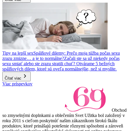
Tipy na lepší sex
Spálňové dilemy: Prečo moja túžba počas sexu
zrazu zmizne… a je to normálne?
Začali ste sa už niekedy počas
sexu smiať alebo ste zrazu stratili chuť? Otvárame 5 bežných
spálňových dilem, ktoré sú oveľa normálnejšie, než si myslíte.
Čítať viac
Viac príspevkov
Obchod
so zmyselnými doplnkami a oblečením Svet Užitka bol založený v
roku 2011 s cieľom poskytnúť našim zákazníkom širokú škálu
produktov, ktoré prinášajú potešenie rôznymi spôsobmi a zároveň