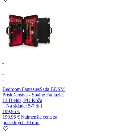
Bedroom Fantasies
Sada BDSM
Príslušenstva - Spálne Fantázie,
13 Dielna, PU Koža
Na sklade:
5-7
dni
199,95 €
199,95 €
Najmenšia cena za
posledných 30 dní.