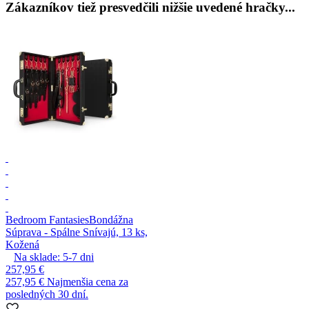
Zákazníkov tiež presvedčili nižšie uvedené hračky...
Bedroom Fantasies
Bondážna
Súprava - Spálne Snívajú, 13 ks,
Kožená
Na sklade:
5-7
dni
257,95 €
257,95 €
Najmenšia cena za
posledných 30 dní.