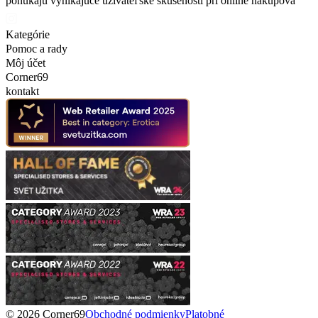
ponúkajú vynikajúce užívateľské skúsenosti pri online nakupova
Kategórie
Pomoc a rady
Môj účet
Corner69
kontakt
© 2026 Corner69
Obchodné podmienky
Platobné