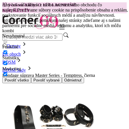
Aby bol váš zážitok z nášho internetového obchodu čo
😽
Svakom Klitty: O 15 € LACNEJŠIE
najlepší.
Používame súbory cookie na prispôsobenie obsahu a reklám,
Kód: KLITTY →
poskytovanie funkcií sociálnych médií a analýzu návštevnosti.
Informácie o vašom používaní našej stránky zdieľame aj s našimi
partnermi pre sociálne médiá, reklamu a analytiku, ktorí ich môžu
kombi
Nevyhnutné
Domov
Funkčné
Pre oboch
Štatistiky
BDSM
Marketing
BDSM Sady
Bondage súprava Master Series - Temptress, čierna
Povoliť všetko
Povoliť vybrané
Odmietnuť