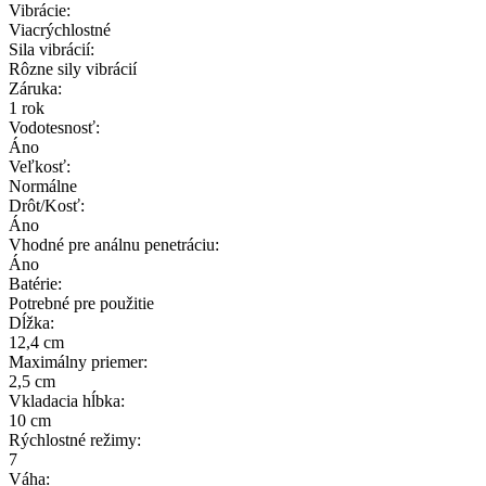
Vibrácie:
Viacrýchlostné
Sila vibrácií:
Rôzne sily vibrácií
Záruka:
1 rok
Vodotesnosť:
Áno
Veľkosť:
Normálne
Drôt/Kosť:
Áno
Vhodné pre análnu penetráciu:
Áno
Batérie:
Potrebné pre použitie
Dĺžka:
12,4 cm
Maximálny priemer:
2,5 cm
Vkladacia hĺbka:
10 cm
Rýchlostné režimy:
7
Váha: