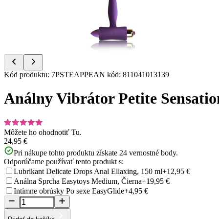
Item
Kód produktu
:
7PSTEAPP
EAN kód
:
811041013139
1
of
Análny Vibrátor Petite Sensation
3
Môžete ho ohodnotiť
Tu.
24,95 €
Pri nákupe tohto produktu získate
24
vernostné body.
Odporúčame používať tento produkt s:
Lubrikant Delicate Drops Anal Ellaxing, 150 ml
+12,95 €
Análna Sprcha Easytoys Medium, Čierna
+19,95 €
Intímne obrúsky Po sexe EasyGlide
+4,95 €