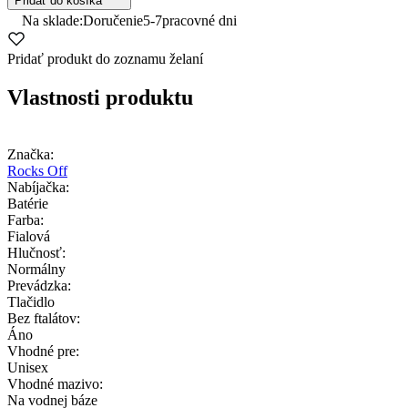
Pridať do košíka
Na sklade:
Doručenie
5-7
pracovné dni
Pridať produkt do zoznamu želaní
Vlastnosti produktu
Značka:
Rocks Off
Nabíjačka:
Batérie
Farba:
Fialová
Hlučnosť:
Normálny
Prevádzka:
Tlačidlo
Bez ftalátov:
Áno
Vhodné pre:
Unisex
Vhodné mazivo:
Na vodnej báze