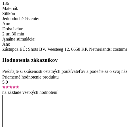
136
Materiál:
Silikón
Jednoduché čistenie:
Áno
Doba behu:
2 uri 30 min
Análna stimulácia:
Áno
Zástupca EÚ:
Shots BV
, Veesteeg 12
, 6658 KP
, Netherlands;
costume
Hodnotenia zákazníkov
Prečítajte si skúsenosti ostatných používateľov a podeľte sa o svoj
Priemerné hodnotenie produktu
5.0
na základe všetkých hodnotení