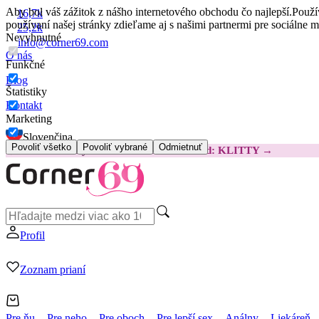
Aby bol váš zážitok z nášho internetového obchodu čo najlepší.
Použí
16,7k
používaní našej stránky zdieľame aj s našimi partnermi pre sociálne 
25,2k
Nevyhnutné
info@corner69.com
O nás
Funkčné
Blog
Štatistiky
Kontakt
Marketing
Slovenčina
Povoliť všetko
Povoliť vybrané
Odmietnuť
😽
Svakom Klitty: O 15 € LACNEJŠIE
Kód: KLITTY →
Profil
Zoznam prianí
Pre ňu
Pre neho
Pre oboch
Pre lepší sex
Análny
Liekáreň